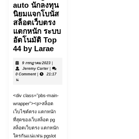
auto นักลงทุน
นิยมแจกโบนัส
สล็อตเว็บตรง
แตกหนัก ระบบ
อัตโนมัติ Top
สล็อต
44 by Larae
pg
9
9 กรกฎาคม 2023
|
เว็บ
Jeremy
กรกฎาคม
Jeremy Carter
|
ตรง
Carter
2023
0 Comment
|
21:17
น.
แตก
หนัก
<div class="pbs-main-
https://www.pgslot.fish/
wrapper"><p>สล็อต
สล็อต-
เว็บไซต์ตรง แตกหนัก
pg-
ที่สุดของเว็บสล็อต pg
เว็บ
สล็อตเว็บตรง แตกหนัก
ตรง-
ใครกันแน่แฟน pgslot