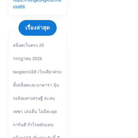
slot66
เรื่องล่าสุด
สล็อตเว็บตรง 20
กรกฎาคม 2026
tangtem168 เว็บเดียวครบ
ทั้งสล็อตและบาคาร่า ลุ้น
กงล้อมหาเศรษฐี สะสม
เพชร เล่นลื่น ไม่มีสะดุด
การันตี กำไรหลักแสน