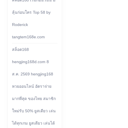
สล็อต168 เริ่มก่อนวันนี้ มี
ลุ้นก่อนใคร Top 58 by
Roderick
tangtem168e.com
สล็อต168
hengjing168d.com 8
ส.ค. 2569 hengjing168
หวยออนไลน์ อัตราจ่าย
มากที่สุด ของไทย สมาชิก
ใหม่รับ 50% ยูสเดียว เล่น
ได้ทุกเกม ยูสเดียว เล่นได้