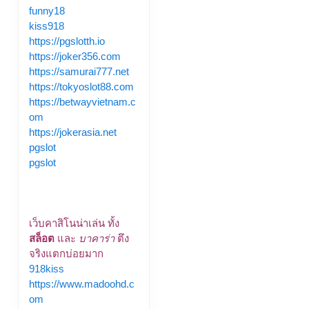
funny18
kiss918
https://pgslotth.io
https://joker356.com
https://samurai777.net
https://tokyoslot88.com
https://betwayvietnam.c
om
https://jokerasia.net
pgslot
pgslot
เว็บคาสิโนน่าเล่น ทั้ง
สล็อต
และ
บาคาร่า
ตึง
จริงแตกบ่อยมาก
918kiss
https://www.madoohd.c
om