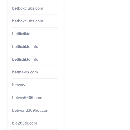
betboxclubs.com
betboxclubs.com
betflixtikto
betflixtikto.info
betflixtikto.info
betm4vip.com
betway
betwin6666.com
betworld369hot.com
bio285th.com