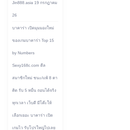
Jin888.asia 19 กรกฎาคม
26
บาคาร่า เปิดมุมมองใหม่
ของเกมบาคาร่า Top 15
by Numbers
Sexy168c.com ดีล
สมาชิกใหม่ ชนะ/แพ้ 8 ตา
ติด รับ 5 หมื่น ถอนได้จริง
ทุกเวลา เว็บดี มีโต๊ะให้
เลือกเยอะ บาคาร่า เปิด
เกมไว รับโปรใหญ่ไปเลย