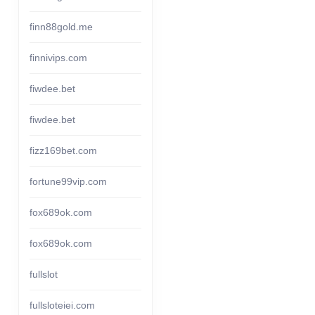
finn88gold.me
finnivips.com
fiwdee.bet
fiwdee.bet
fizz169bet.com
fortune99vip.com
fox689ok.com
fox689ok.com
fullslot
fullsloteiei.com