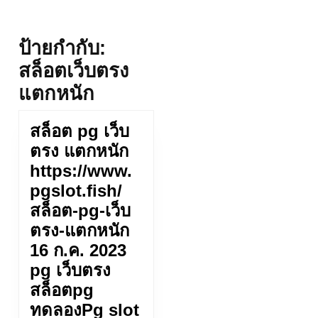
ป้ายกำกับ:
สล็อตเว็บตรง
แตกหนัก
สล็อต pg เว็บ
ตรง แตกหนัก
https://www.
pgslot.fish/
สล็อต-pg-เว็บ
ตรง-แตกหนัก
16 ก.ค. 2023
pg เว็บตรง
สล็อตpg
ทดลองPg slot