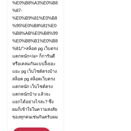
%E0%B8%A3%E0%B8
โบนัส
%87-
สล็อต
%E0%B9%81%E0%B8
เว็บ
%95%E0%B8%81%E0
ตรง
%B8%AB%E0%B8%99
แตก
%E0%B8%B1%E0%B8
หนัก
%81/">สล็อต pg เว็บตรง
ระบบ
แตกหนัก</a> ก็การันตี
อัตโนมัติ
หรือเคลมกันแบบงี้เยอะ
Top
แยะ pg เว็บไซต์ตรงบ้าง
44
สล็อต pg สล็อตเว็บตรง
by
แตกหนัก เว็บไซต์ตรง
Larae
แตกหนักบ้าง แล้วจะ
แยกได้อย่างไรล่ะ? ซึ่ง
ผมก็เข้าใจในความสงสัย
ของทุกคนเช่นกันครับผม