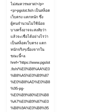
แตก
ไม่สมควรพลาด!</p>
หนัก
<p>pgslot.fish เป็นสล็อต
16
เว็บตรง แตกหนัก ซึ่ง
ผู้คนจำนวนไม่ใช้น้อย
ก.ค.
บางครั้งอาจจะสงสัยว่า
2023
แล้วจะเชื่อได้อย่างไรว่า
pg
เป็นสล็อตเว็บตรง แตก
เว็บ
หนักจริงๆเนื่องจากใน
ตรง
ขณะนี้<a
สล็อตpg
href="https://www.pgslot
ทดลองPg
.fish/%E0%B8%AA%E0
slot
%B8%A5%E0%B9%87
auto
%E0%B8%AD%E0%B8
นัก
%95-pg-
ลงทุน
%E0%B9%80%E0%B8
นิยม
%A7%E0%B9%87%E0
แจก
%B8%9A%E0%B8%95