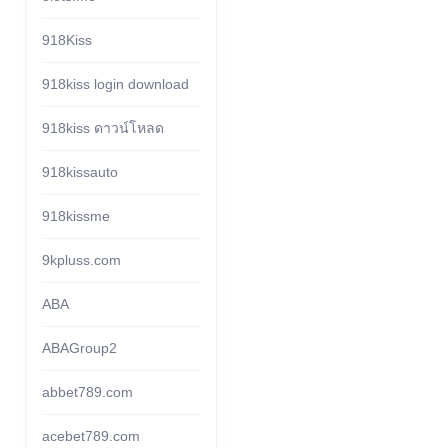
918Kiss
918kiss login download
918kiss ดาวน์โหลด
918kissauto
918kissme
9kpluss.com
ABA
ABAGroup2
abbet789.com
acebet789.com