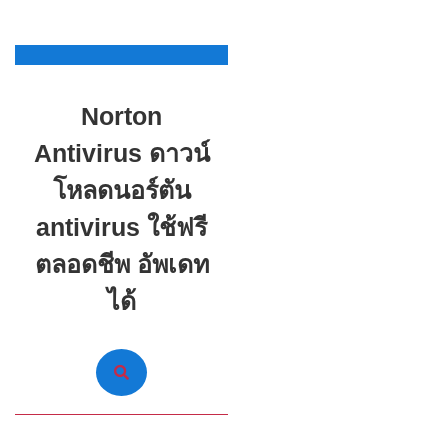
Skip
to
content
Norton
Skip
to
Antivirus ดาวน์
content
โหลดนอร์ตัน
antivirus ใช้ฟรี
ตลอดชีพ อัพเดท
ได้