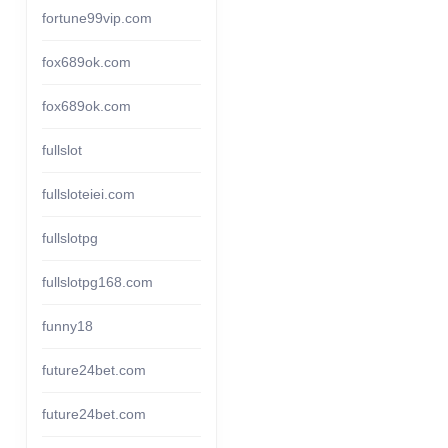
fortune99vip.com
fox689ok.com
fox689ok.com
fullslot
fullsloteiei.com
fullslotpg
fullslotpg168.com
funny18
future24bet.com
future24bet.com