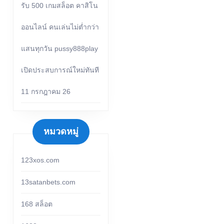
รับ 500 เกมสล็อต คาสิโน
ออนไลน์ คนเล่นไม่ต่ำกว่า
แสนทุกวัน pussy888play
เปิดประสบการณ์ใหม่ทันที
11 กรกฎาคม 26
หมวดหมู่
123xos.com
13satanbets.com
168 สล็อต