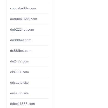
cupcake88x.com
daruma1688.com
dgb222hot.com
dr888bet.com
dr888bet.com
du2477.com
ek4567.com
erisauto.site
erisauto.site
etbet16888.com