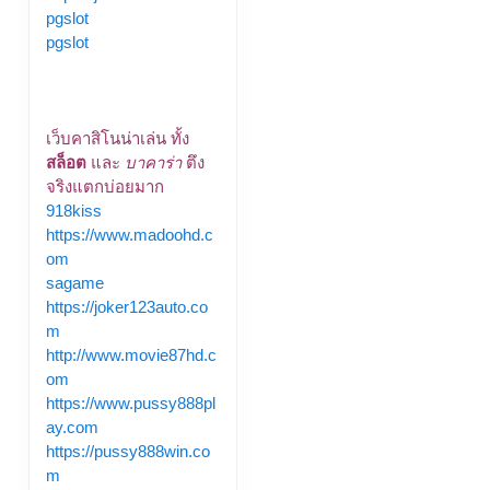
pgslot
pgslot
เว็บคาสิโนน่าเล่น ทั้ง
สล็อต
และ
บาคาร่า
ตึง
จริงแตกบ่อยมาก
918kiss
https://www.madoohd.c
om
sagame
https://joker123auto.co
m
http://www.movie87hd.c
om
https://www.pussy888pl
ay.com
https://pussy888win.co
m