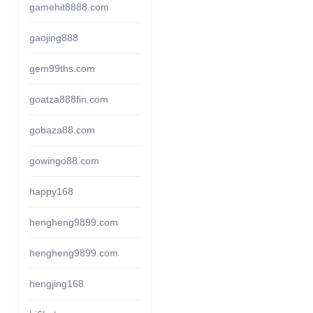
gamehit8888.com
gaojing888
gem99ths.com
goatza888fin.com
gobaza88.com
gowingo88.com
happy168
hengheng9899.com
hengheng9899.com
hengjing168