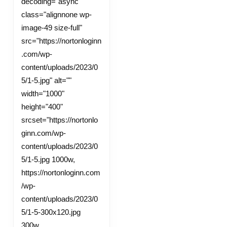
decoding="async"
class="alignnone wp-
image-49 size-full"
src="https://nortonloginn
.com/wp-
content/uploads/2023/0
5/1-5.jpg" alt=""
width="1000"
height="400"
srcset="https://nortonlo
ginn.com/wp-
content/uploads/2023/0
5/1-5.jpg 1000w,
https://nortonloginn.com
/wp-
content/uploads/2023/0
5/1-5-300x120.jpg
300w,