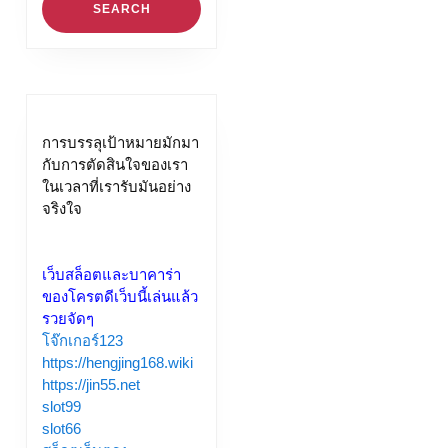
การบรรลุเป้าหมายมักมา
กับการตัดสินใจของเรา
ในเวลาที่เรารับมันอย่าง
จริงใจ
เว็บสล็อตและบาคาร่า
ของโครตดีเว็บนี้เล่นแล้ว
รวยจัดๆ
โจ๊กเกอร์123
https://hengjing168.wiki
https://jin55.net
slot99
slot66