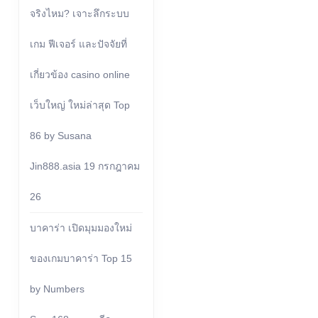
จริงไหม? เจาะลึกระบบ
เกม ฟีเจอร์ และปัจจัยที่
เกี่ยวข้อง casino online
เว็บใหญ่ ใหม่ล่าสุด Top
86 by Susana
Jin888.asia 19 กรกฎาคม
26
บาคาร่า เปิดมุมมองใหม่
ของเกมบาคาร่า Top 15
by Numbers