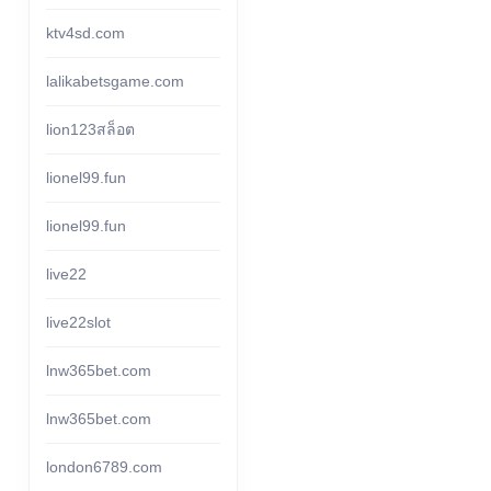
ktv4sd.com
lalikabetsgame.com
lion123สล็อต
lionel99.fun
lionel99.fun
live22
live22slot
lnw365bet.com
lnw365bet.com
london6789.com