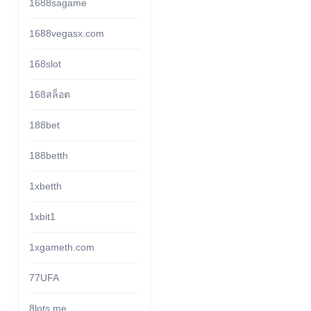
1688sagame
1688vegasx.com
168slot
168สล็อต
188bet
188betth
1xbetth
1xbit1
1xgameth.com
77UFA
8lots.me