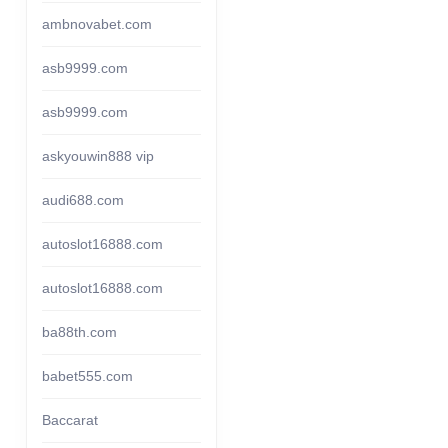
ambnovabet.com
asb9999.com
asb9999.com
askyouwin888 vip
audi688.com
autoslot16888.com
autoslot16888.com
ba88th.com
babet555.com
Baccarat