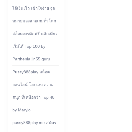
ได้เงินเร็ว เข้าใจง่าย จุด
หมายของสายเกมทั่วโลก
สล็อตเครดิตฟรี คลิกเดียว
เริ่มได้ Top 100 by
Parthenia jin55.guru
Pussy888play สล็อต
ออนไลน์ โลกแห่งความ
สนุก ที่เหนือกว่า Top 48
by Maryjo
pussy888play.me สมัคร