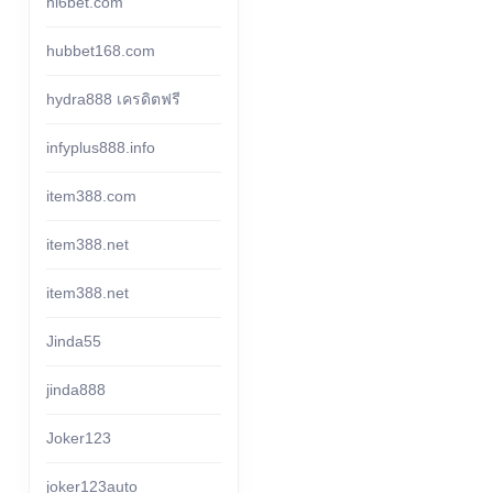
hi6bet.com
hubbet168.com
hydra888 เครดิตฟรี
infyplus888.info
item388.com
item388.net
item388.net
Jinda55
jinda888
Joker123
joker123auto