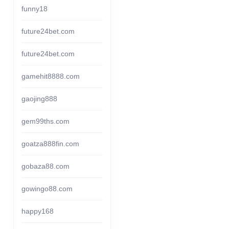
funny18
future24bet.com
future24bet.com
gamehit8888.com
gaojing888
gem99ths.com
goatza888fin.com
gobaza88.com
gowingo88.com
happy168