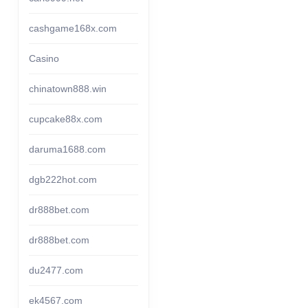
cashgame168x.com
Casino
chinatown888.win
cupcake88x.com
daruma1688.com
dgb222hot.com
dr888bet.com
dr888bet.com
du2477.com
ek4567.com