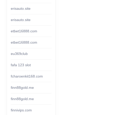
erisauto.site
erisauto.site
etbet16888.com
etbet16888.com
eu369club
fafa 123 slot
fcharoenkit168.com
finn88gold.me
finn88gold.me
finnivips.com