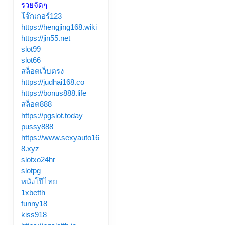
รวยจัดๆ
โจ๊กเกอร์123
https://hengjing168.wiki
https://jin55.net
slot99
slot66
สล็อตเว็บตรง
https://judhai168.co
https://bonus888.life
สล็อต888
https://pgslot.today
pussy888
https://www.sexyauto16
8.xyz
slotxo24hr
slotpg
หนังโป๊ไทย
1xbetth
funny18
kiss918