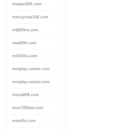
medee989.com
mercyrosa168.com
mfj889xx.com
mia88th.com
mib555s.com
mmplay-casino.com
mmplay-casino.com
moza888.com
mun789slot.com
mwin9s.com