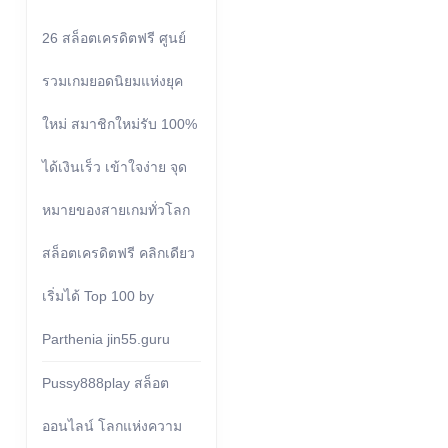
26 สล็อตเครดิตฟรี ศูนย์
รวมเกมยอดนิยมแห่งยุค
ใหม่ สมาชิกใหม่รับ 100%
ได้เงินเร็ว เข้าใจง่าย จุด
หมายของสายเกมทั่วโลก
สล็อตเครดิตฟรี คลิกเดียว
เริ่มได้ Top 100 by
Parthenia jin55.guru
Pussy888play สล็อต
ออนไลน์ โลกแห่งความ