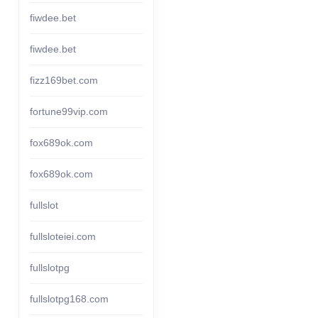
fiwdee.bet
fiwdee.bet
fizz169bet.com
fortune99vip.com
fox689ok.com
fox689ok.com
fullslot
fullsloteiei.com
fullslotpg
fullslotpg168.com