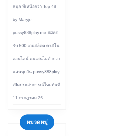
สนุก ที่เหนือกว่า Top 48
by Maryjo
pussy888play.me สมัคร
รับ 500 เกมสล็อต คาสิโน
ออนไลน์ คนเล่นไม่ต่ำกว่า
แสนทุกวัน pussy888play
เปิดประสบการณ์ใหม่ทันที
11 กรกฎาคม 26
หมวดหมู่