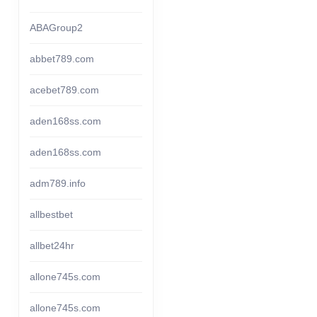
ABAGroup2
abbet789.com
acebet789.com
aden168ss.com
aden168ss.com
adm789.info
allbestbet
allbet24hr
allone745s.com
allone745s.com