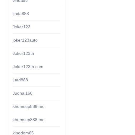
Jinda55
jinda888
Joker123
joker123auto
Joker123th
Joker123th.com
juad888
Judhai168
khumsup888.me
khumsup888.me
kingdom66