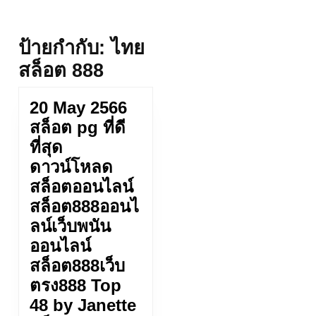
ป้ายกำกับ:
ไทย
สล็อต 888
20 May 2566
สล็อต pg ที่ดี
ที่สุด
ดาวน์โหลด
สล็อตออนไลน์
สล็อต888ออนไ
ลน์เว็บพนัน
ออนไลน์
สล็อต888เว็บ
ตรง888 Top
48 by Janette