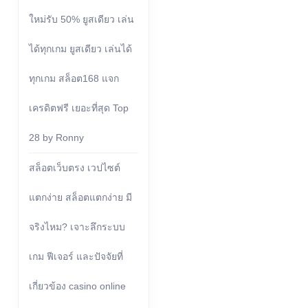
ใหม่รับ 50% ยูสเดียว เล่น
ได้ทุกเกม ยูสเดียว เล่นได้
ทุกเกม สล็อต168 แจก
เครดิตฟรี เยอะที่สุด Top
28 by Ronny
สล็อตเว็บตรง เวปไซต์
แตกง่าย สล็อตแตกง่าย มี
จริงไหม? เจาะลึกระบบ
เกม ฟีเจอร์ และปัจจัยที่
เกี่ยวข้อง casino online