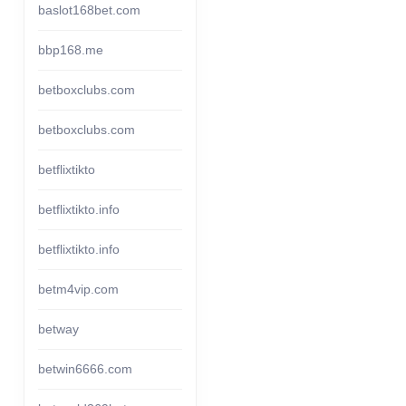
baslot168bet.com
bbp168.me
betboxclubs.com
betboxclubs.com
betflixtikto
betflixtikto.info
betflixtikto.info
betm4vip.com
betway
betwin6666.com