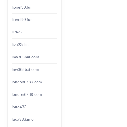
lionel99.fun
lionel99.fun
live22
live22slot
lnw365bet.com
lnw365bet.com
london6789.com
london6789.com
lotto432
luca333.info