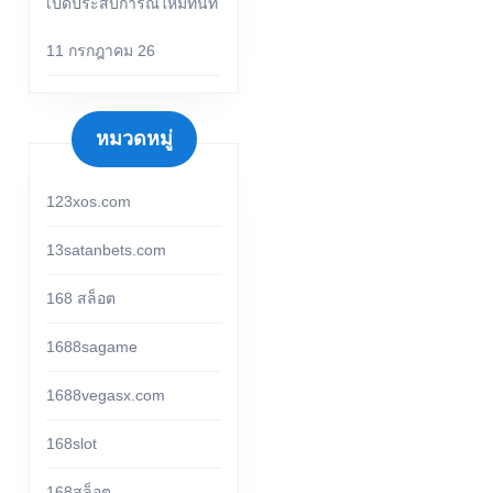
เปิดประสบการณ์ใหม่ทันที
11 กรกฎาคม 26
หมวดหมู่
123xos.com
13satanbets.com
168 สล็อต
1688sagame
1688vegasx.com
168slot
168สล็อต