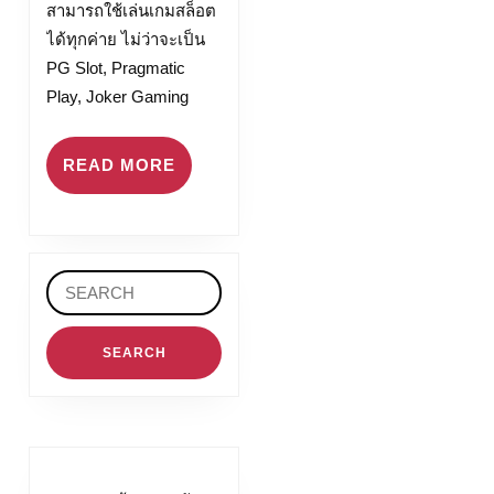
แล้ว
สามารถใช้เล่นเกมสล็อต
รวย
ได้ทุกค่าย ไม่ว่าจะเป็น
PG Slot, Pragmatic
ได้
Play, Joker Gaming
ทันที!
Top
72
READ
READ MORE
MORE
by
Anh
1xbetth.life
Search
30
for:
สิงหาคม
68