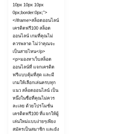
รับ
10px 10px 10px
300
0px;border:0px;">
ใบ
</iframe>สล็อตออนไลน์
เซอร์
เครดิตฟรี100 สล็อต
ออก
ออนไลน์ เกมที่คุณไม่
ควรพลาด ไม่ว่าคุณจะ
โดย
เป็นสายไหน</p>
องค์กร
<p>มองหาเว็บสล็อต
ระดับ
ออนไลน์ที่ แจกเครดิต
โลก
ฟรีแบบคุ้มที่สุด และมี
สล็อต
เกมให้เลือกเล่นครบทุก
กีฬา
แนว สล็อตออนไลน์ เป็น
แฟร์
หนึ่งในชื่อที่คุณไม่ควร
เกม
ละเลย ด้วยโปรโมชั่น
1xbet
เครดิตฟรี100 ที่แจกให้ผู้
เข้า
เล่นใหม่แบบง่ายๆเพียง
เล่น
สมัครเป็นสมาชิก และยัง