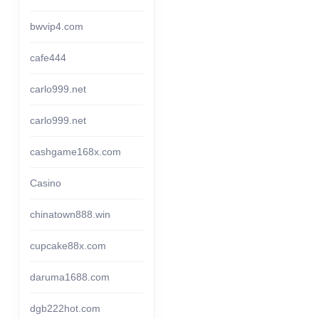
bwvip4.com
cafe444
carlo999.net
carlo999.net
cashgame168x.com
Casino
chinatown888.win
cupcake88x.com
daruma1688.com
dgb222hot.com