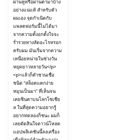
ผ่านหูหรือผ่านตามาบ้าง
ส
อย่างแน่แท้ สำหรับตัว
เดียว
ผมเอง จุดกำเนิดกับ
เล่น
แพลตฟอร์มนี้ไม่ได้มา
ได้
จากความตั้งอกตั้งใจจะ
ทุก
ร่ำรวยทางลัดอะไรหรอก
เกม
ครับผม มันเริ่มจากความ
สล็อต
เหนื่อยหน่ายในช่วงวัน
จบ
หยุดยาวหลายวัน</p>
ที่
<p>แล้วก็คำชวนเชื่อ
เดียว
ชนิด “สล็อตแตกง่าย
918kiss
หมุนเป็นมา” ที่เห็นจน
กด
เคยชินตาบนโลกโซเชีย
รับ
ล ในที่สุดความอยากรู้
อยากทดลองก็ชนะ ผมก็
เครดิต
เลยตัดสินใจดาวน์โหลด
ฟรี
แอปพลิเคชันนี้ลงเครื่อง
ได้
เพื่อพิสูจน์ด้วยตัวเองว่า