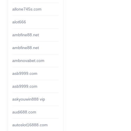
allone745s.com
alot666
ambfine88.net
ambfine88.net
ambnovabet.com
asb9999.com
asb9999.com
askyouwin888 vip
audi688.com
autoslot16888.com