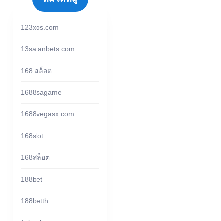
123xos.com
13satanbets.com
168 สล็อต
1688sagame
1688vegasx.com
168slot
168สล็อต
188bet
188betth