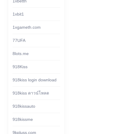
1xbetth
1xbit1
1xgameth.com
77UFA
8lots.me
918Kiss
918kiss login download
918kiss ดาวน์โหลด
918kissauto
918kissme
9kpluss.com