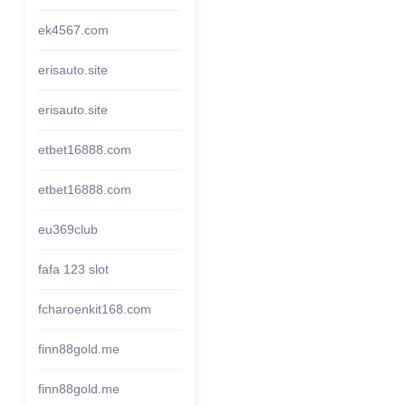
ek4567.com
erisauto.site
erisauto.site
etbet16888.com
etbet16888.com
eu369club
fafa 123 slot
fcharoenkit168.com
finn88gold.me
finn88gold.me