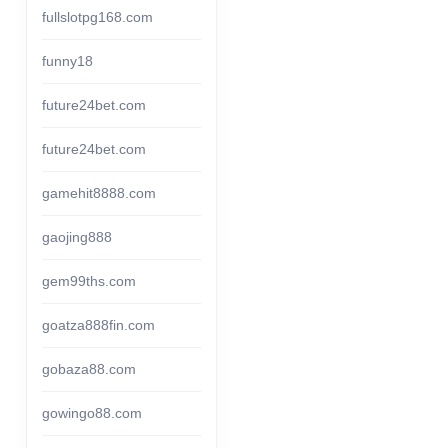
fullslotpg168.com
funny18
future24bet.com
future24bet.com
gamehit8888.com
gaojing888
gem99ths.com
goatza888fin.com
gobaza88.com
gowingo88.com