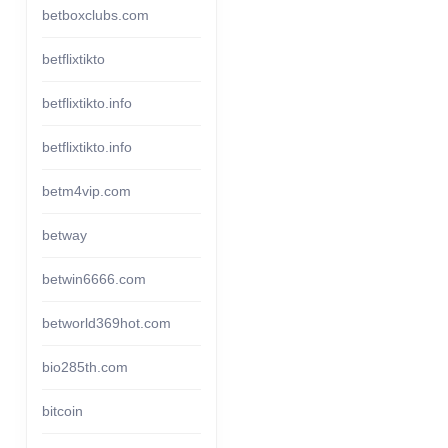
betboxclubs.com
betflixtikto
betflixtikto.info
betflixtikto.info
betm4vip.com
betway
betwin6666.com
betworld369hot.com
bio285th.com
bitcoin