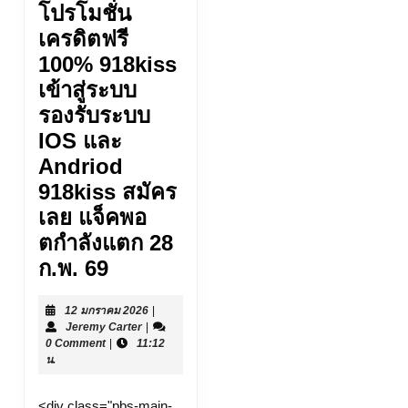
โปรโมชั่น
เครดิตฟรี
100% 918kiss
เข้าสู่ระบบ
รองรับระบบ
IOS และ
Andriod
918kiss สมัคร
เลย แจ็คพอ
ตกำลังแตก 28
918kiss
ก.พ. 69
เว็บ
12
12 มกราคม 2026
|
สล็อต
Jeremy
มกราคม
Jeremy Carter
|
ยิง
Carter
2026
0 Comment
|
11:12
น.
ปลา
สนุก
<div class="pbs-main-