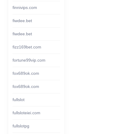
finnivips.com
fiwdee.bet
fiwdee.bet
fizz169bet.com
fortune99vip.com
fox689ok.com
fox689ok.com
fullslot
fullsloteiei.com
fullslotpg