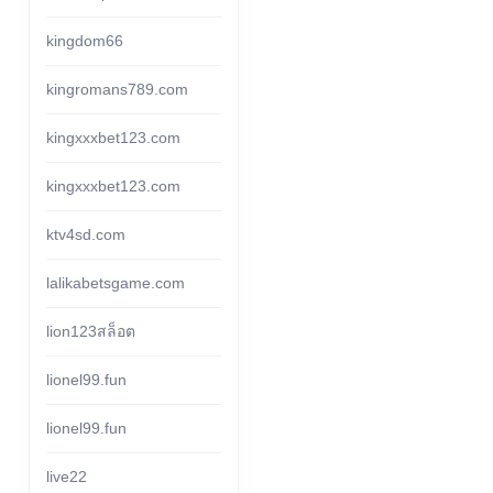
kingdom66
kingromans789.com
kingxxxbet123.com
kingxxxbet123.com
ktv4sd.com
lalikabetsgame.com
lion123สล็อต
lionel99.fun
lionel99.fun
live22