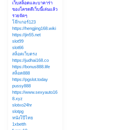
เว็บสล็อตและบาคาร่า
ของโครตดีเว็บนี้เล่นแล้ว
รวยจัดๆ
โจ๊กเกอร์123
https://hengjing168.wiki
https://jin55.net
slot99
slot66
สล็อตเว็บตรง
https://judhai168.co
https://bonus888.life
สล็อต888
https://pgslot.today
pussy888
https://www.sexyauto16
8.xyz
slotxo24hr
slotpg
หนังโป๊ไทย
1xbetth