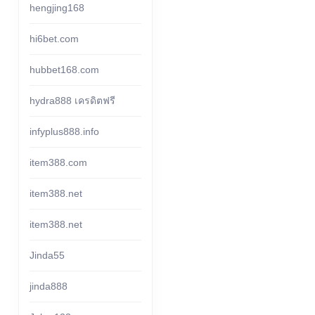
hengjing168
hi6bet.com
hubbet168.com
hydra888 เครดิตฟรี
infyplus888.info
item388.com
item388.net
item388.net
Jinda55
jinda888