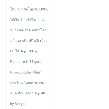
ใหม่ สมาชิกใหม่รับ 100%
ได้เงินเร็ว เข้าใจง่าย จุด
หมายของสายเกมทั่วโลก
สล็อตเครดิตฟรี คลิกเดียว
เริ่มได้ Top 100 by
Parthenia jin55.guru
Pussy888play สล็อต
ออนไลน์ โลกแห่งความ
สนุก ที่เหนือกว่า Top 48
by Maryjo