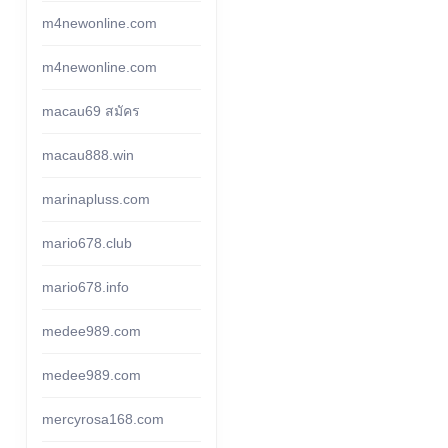
m4newonline.com
m4newonline.com
macau69 สมัคร
macau888.win
marinapluss.com
mario678.club
mario678.info
medee989.com
medee989.com
mercyrosa168.com