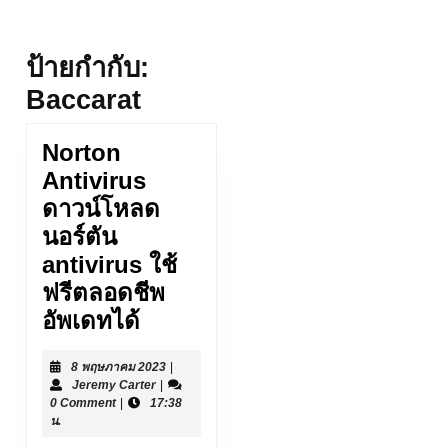
ป้ายกำกับ:
Baccarat
Norton
Antivirus
ดาวน์โหลด
นอร์ตัน
antivirus ใช้
ฟรีตลอดชีพ
Norton
อัพเดทได้
Antivirus
8
8 พฤษภาคม 2023
|
ดาวน์
Jeremy
พฤษภาคม
Jeremy Carter
|
โหลด
Carter
2023
0 Comment
|
17:38
น.
นอร์