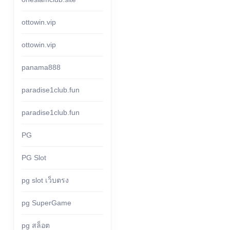
ottowin.vip
ottowin.vip
panama888
paradise1club.fun
paradise1club.fun
PG
PG Slot
pg slot เว็บตรง
pg SuperGame
pg สล็อต