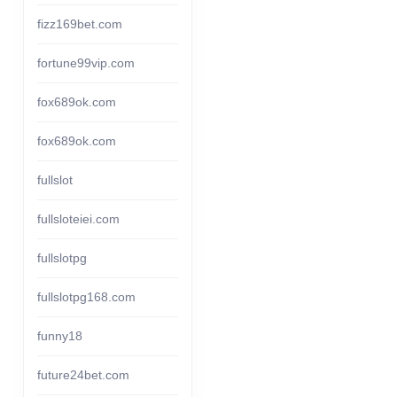
fizz169bet.com
fortune99vip.com
fox689ok.com
fox689ok.com
fullslot
fullsloteiei.com
fullslotpg
fullslotpg168.com
funny18
future24bet.com