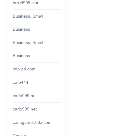
brazil999 slot
Business, Small
Business
Business, Small
Business
bwvip4.com
cafe444
carlo999.net
carlo999.net
cashgame168x.com
Casino