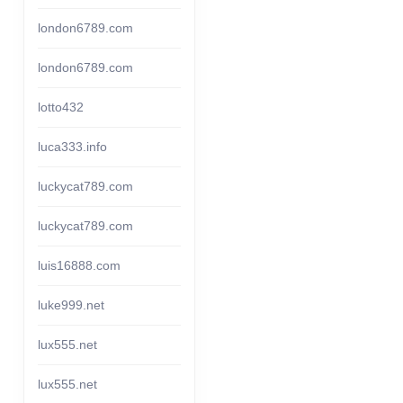
london6789.com
london6789.com
lotto432
luca333.info
luckycat789.com
luckycat789.com
luis16888.com
luke999.net
lux555.net
lux555.net