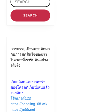
for:
การบรรลุเป้าหมายมักมา
กับการตัดสินใจของเรา
ในเวลาที่เรารับมันอย่าง
จริงใจ
เว็บสล็อตและบาคาร่า
ของโครตดีเว็บนี้เล่นแล้ว
รวยจัดๆ
โจ๊กเกอร์123
https://hengjing168.wiki
https://jin55.net