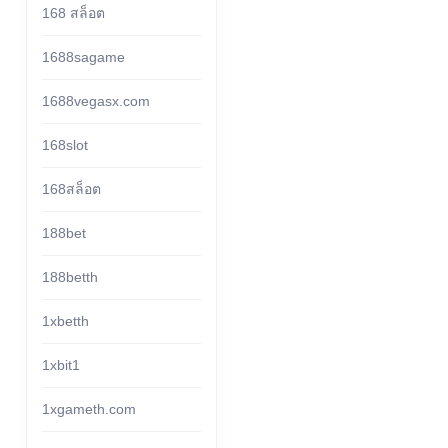
168 สล็อต
1688sagame
1688vegasx.com
168slot
168สล็อต
188bet
188betth
1xbetth
1xbit1
1xgameth.com