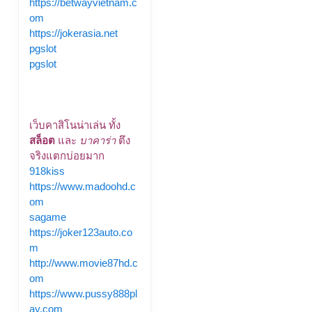
https://betwayvietnam.c
om
https://jokerasia.net
pgslot
pgslot
เว็บคาสิโนน่าเล่น ทั้ง
สล็อต
และ
บาคาร่า
ตึง
จริงแตกบ่อยมาก
918kiss
https://www.madoohd.c
om
sagame
https://joker123auto.co
m
http://www.movie87hd.c
om
https://www.pussy888pl
ay.com