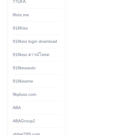
77UFA
8lots.me
918Kiss
918kiss login download
918kiss ดาวน์โหลด
918kissauto
918kissme
9kpluss.com
ABA
ABAGroup2
abbet789.com