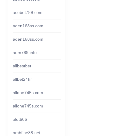
acebet789.com
aden168ss.com
aden168ss.com
adm789.info
allbestbet
allbet24hr
allone745s.com
allone745s.com
alot666
ambfine88.net