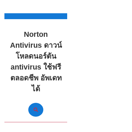
Skip
to
content
Norton
Skip
to
Antivirus ดาวน์
content
โหลดนอร์ตัน
antivirus ใช้ฟรี
ตลอดชีพ อัพเดท
ได้