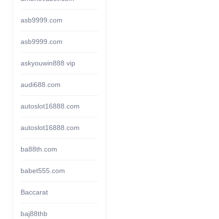
asb9999.com
asb9999.com
askyouwin888 vip
audi688.com
autoslot16888.com
autoslot16888.com
ba88th.com
babet555.com
Baccarat
baj88thb