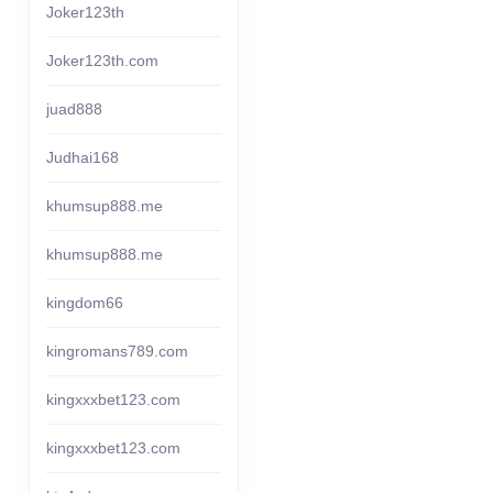
Joker123th
Joker123th.com
juad888
Judhai168
khumsup888.me
khumsup888.me
kingdom66
kingromans789.com
kingxxxbet123.com
kingxxxbet123.com