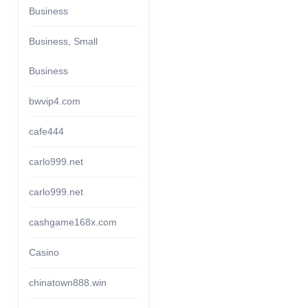
Business
Business, Small
Business
bwvip4.com
cafe444
carlo999.net
carlo999.net
cashgame168x.com
Casino
chinatown888.win