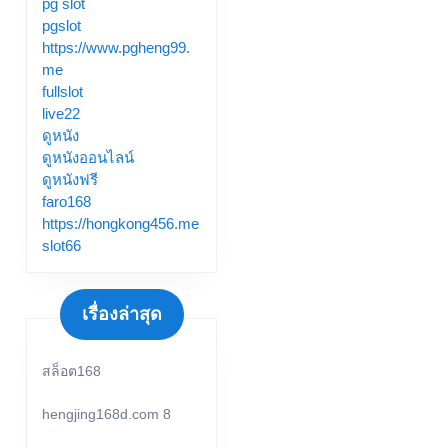
pg slot
pgslot
https://www.pgheng99.
me
fullslot
live22
ดูหนัง
ดูหนังออนไลน์
ดูหนังฟรี
faro168
https://hongkong456.me
slot66
เรื่องล่าสุด
สล็อต168
hengjing168d.com 8