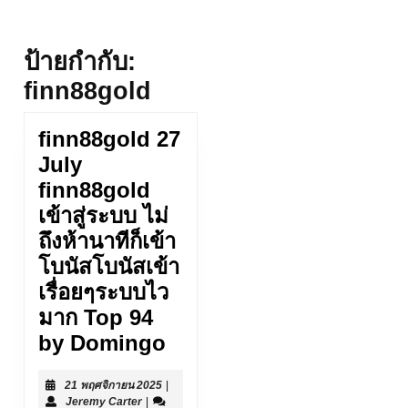
ป้ายกำกับ:
finn88gold
finn88gold 27
July
finn88gold
เข้าสู่ระบบ ไม่
ถึงห้านาทีก็เข้า
โบนัสโบนัสเข้า
เรื่อยๆระบบไว
มาก Top 94
finn88gold
by Domingo
27
21
21 พฤศจิกายน 2025
|
July
Jeremy
พฤศจิกายน
Jeremy Carter
|