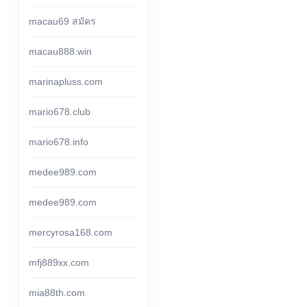
macau69 สมัคร
macau888.win
marinapluss.com
mario678.club
mario678.info
medee989.com
medee989.com
mercyrosa168.com
mfj889xx.com
mia88th.com