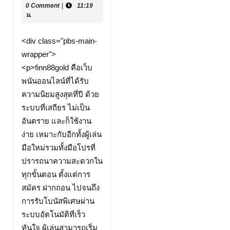
finn88gold
Carter
2025
0 Comment
|
11:19
น.
เข้า
สู่
<div class="pbs-main-
ระบบ
wrapper">
ไม่
<p>finn88gold คือเว็บ
ถึง
พนันออนไลน์ที่ได้รับ
ห้า
ความนิยมสูงสุดที่ปี ด้วย
นาที
ระบบที่เสถียร ไม่เป็น
ก็
อันตราย และก็ใช้งาน
เข้า
ง่าย เหมาะกับอีกทั้งผู้เล่น
โบนัส
มือใหม่รวมทั้งมือโปรที่
ปรารถนาความสะดวกใน
โบนัส
ทุกขั้นตอน ตั้งแต่การ
เข้า
สมัคร ฝากถอน ไปจนถึง
เรื่อยๆ
การรับโบนัสพิเศษผ่าน
ระบบ
ระบบอัตโนมัติที่เร็ว
ไว
ทันใจ ผู้เล่นสามารถเริ่ม