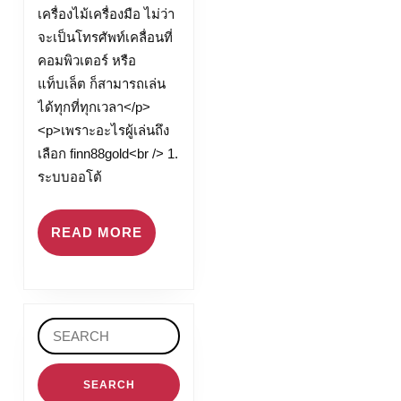
เครื่องไม้เครื่องมือ ไม่ว่า
จะเป็นโทรศัพท์เคลื่อนที่
คอมพิวเตอร์ หรือ
แท็บเล็ต ก็สามารถเล่น
ได้ทุกที่ทุกเวลา</p>
<p>เพราะอะไรผู้เล่นถึง
เลือก finn88gold<br /> 1.
ระบบออโต้
READ
READ MORE
MORE
Search
for: