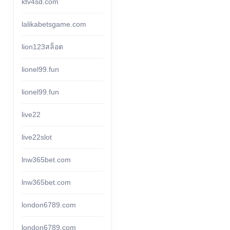
ktv4sd.com
lalikabetsgame.com
lion123สล็อต
lionel99.fun
lionel99.fun
live22
live22slot
lnw365bet.com
lnw365bet.com
london6789.com
london6789.com