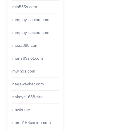
mib555s.com
mmplay-casino.com
mmplay-casino.com
moza888.com
mun789slot.com
mwin9s.com
nagawaybet.com
nakoya1688.site
nbwin.me
nemo168casino.com