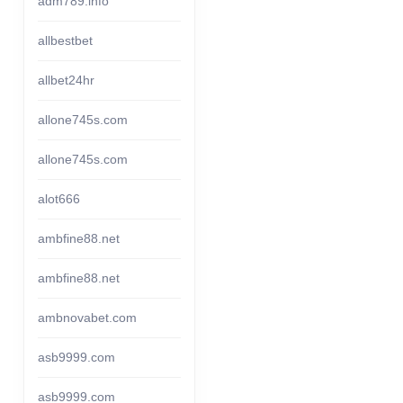
adm789.info
allbestbet
allbet24hr
allone745s.com
allone745s.com
alot666
ambfine88.net
ambfine88.net
ambnovabet.com
asb9999.com
asb9999.com