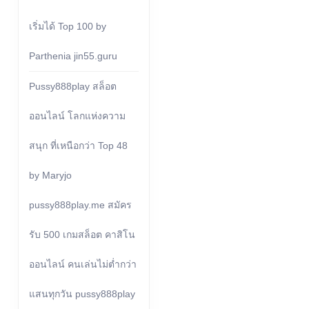
เริ่มได้ Top 100 by
Parthenia jin55.guru
Pussy888play สล็อต
ออนไลน์ โลกแห่งความ
สนุก ที่เหนือกว่า Top 48
by Maryjo
pussy888play.me สมัคร
รับ 500 เกมสล็อต คาสิโน
ออนไลน์ คนเล่นไม่ต่ำกว่า
แสนทุกวัน pussy888play