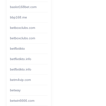
baslot168bet.com
bbp168.me
betboxclubs.com
betboxclubs.com
betflixtikto
betflixtikto.info
betflixtikto.info
betm4vip.com
betway
betwin6666.com