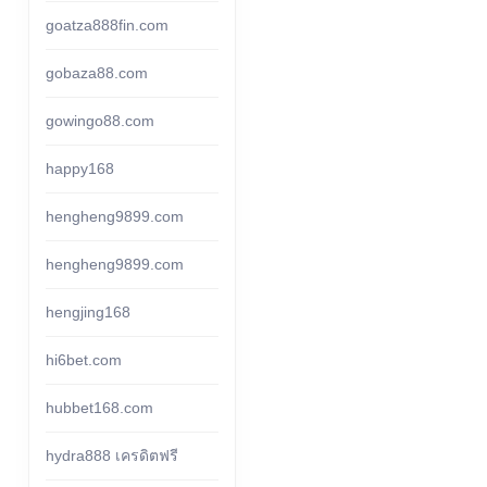
goatza888fin.com
gobaza88.com
gowingo88.com
happy168
hengheng9899.com
hengheng9899.com
hengjing168
hi6bet.com
hubbet168.com
hydra888 เครดิตฟรี