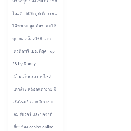
มากที่สุด ของไทย สมาชิก
ใหม่รับ 50% ยูสเดียว เล่น
ได้ทุกเกม ยูสเดียว เล่นได้
ทุกเกม สล็อต168 แจก
เครดิตฟรี เยอะที่สุด Top
28 by Ronny
สล็อตเว็บตรง เวปไซต์
แตกง่าย สล็อตแตกง่าย มี
จริงไหม? เจาะลึกระบบ
เกม ฟีเจอร์ และปัจจัยที่
เกี่ยวข้อง casino online