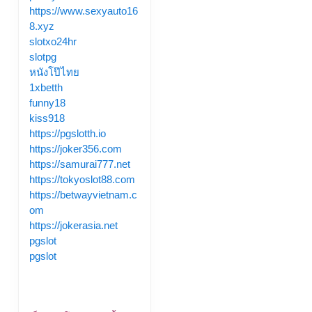
https://www.sexyauto16
8.xyz
slotxo24hr
slotpg
หนังโป๊ไทย
1xbetth
funny18
kiss918
https://pgslotth.io
https://joker356.com
https://samurai777.net
https://tokyoslot88.com
https://betwayvietnam.c
om
https://jokerasia.net
pgslot
pgslot