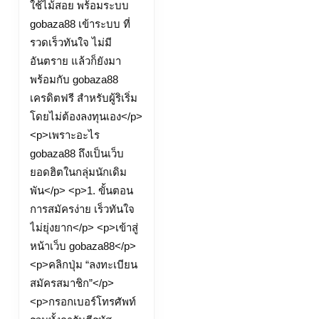
มาก
ใช้ไม้สอย พร้อมระบบ
gobaza88 เข้าระบบ ที่
ไม่มี
รวดเร็วทันใจ ไม่มี
ล่าช้า}
อันตราย แล้วก็ยังมา
ไม่
พร้อมกับ gobaza88
ต้อง
เครดิตฟรี สำหรับผู้ริเริ่ม
ทำ
โดยไม่ต้องลงทุนเอง</p>
เทิร์น
<p>เพราะอะไร
ใดๆ
gobaza88 ถึงเป็นเว็บ
Top
ยอดฮิตในกลุ่มนักเดิม
3
พัน</p> <p>1. ขั้นตอน
by
การสมัครง่าย เร็วทันใจ
Toni
ไม่ยุ่งยาก</p> <p>เข้าสู่
หน้าเว็บ gobaza88</p>
<p>คลิกปุ่ม “ลงทะเบียน
สมัครสมาชิก”</p>
<p>กรอกเบอร์โทรศัพท์