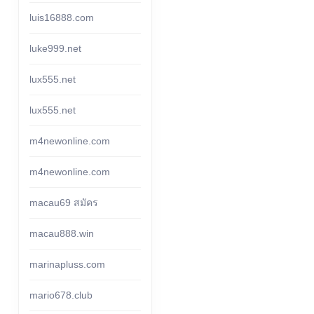
luis16888.com
luke999.net
lux555.net
lux555.net
m4newonline.com
m4newonline.com
macau69 สมัคร
macau888.win
marinapluss.com
mario678.club