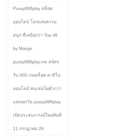
Pussy888play สล็อต
ออนไลน์ โลกแห่งความ
สนุก ที่เหนือกว่า Top 48
by Maryjo
pussy888play.me สมัคร
รับ 500 เกมสล็อต คาสิโน
ออนไลน์ คนเล่นไม่ต่ำกว่า
แสนทุกวัน pussy888play
เปิดประสบการณ์ใหม่ทันที
11 กรกฎาคม 26