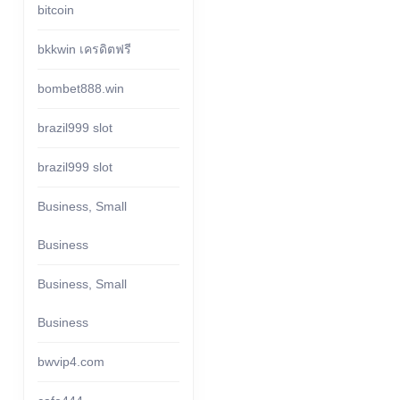
bitcoin
bkkwin เครดิตฟรี
bombet888.win
brazil999 slot
brazil999 slot
Business, Small
Business
Business, Small
Business
bwvip4.com