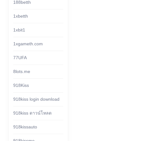
188betth
1xbetth
1xbit1
1xgameth.com
77UFA
8lots.me
918Kiss
918kiss login download
918kiss ดาวน์โหลด
918kissauto
918kissme