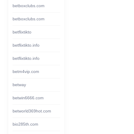
betboxclubs.com
betboxclubs.com
betflixtikto
betflixtikto.info
betflixtikto.info
betm4vip.com
betway
betwin6666.com
betworld369hot.com
bio285th.com