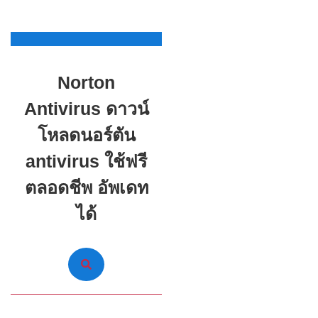
Skip
to
content
Norton
Skip
to
Antivirus ดาวน์
content
โหลดนอร์ตัน
antivirus ใช้ฟรี
ตลอดชีพ อัพเดท
ได้