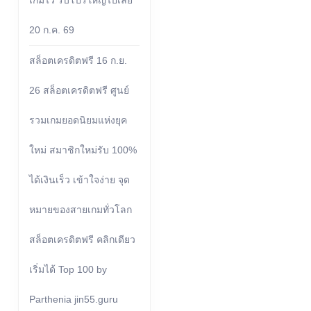
เกมไว รับโปรใหญ่ไปเลย
20 ก.ค. 69
สล็อตเครดิตฟรี 16 ก.ย.
26 สล็อตเครดิตฟรี ศูนย์
รวมเกมยอดนิยมแห่งยุค
ใหม่ สมาชิกใหม่รับ 100%
ได้เงินเร็ว เข้าใจง่าย จุด
หมายของสายเกมทั่วโลก
สล็อตเครดิตฟรี คลิกเดียว
เริ่มได้ Top 100 by
Parthenia jin55.guru