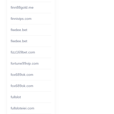
finn88gold.me
finnivips.com
fiwdee.bet
fiwdee.bet
fizz169bet.com
fortune99vip.com
fox689ok.com
fox689ok.com
fullslot
fullsloteiei.com