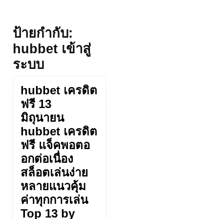
ป้ายกำกับ:
hubbet เข้าสู่
ระบบ
hubbet เครดิต
ฟรี 13
มิถุนายน
hubbet เครดิต
ฟรี แจ็คพอตอ
อกต่อเนื่อง
สล็อตเล่นง่าย
หลายแนวคุ้ม
ค่าทุกการเล่น
Top 13 by