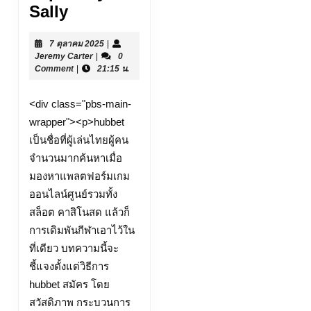
hubbet
Sally
เครดิต
7
7 ตุลาคม 2025
|
ฟรี
Jeremy
ตุลาคม
Jeremy Carter
|
0
13
Carter
2025
Comment
|
21:15 น.
มิถุนายน
<div class="pbs-main-
hubbet
wrapper"><p>hubbet
เครดิต
เป็นชื่อที่ผู้เล่นไทยผู้คน
ฟรี
จำนวนมากค้นหาเมื่อ
แจ็ค
มองหาแพลตฟอร์มเกม
พอ
ออนไลน์ศูนย์รวมทั้ง
ตอ
สล็อต คาสิโนสด แล้วก็
อก
การเดิมพันกีฬาเอาไว้ใน
ต่อ
ที่เดียว บทความนี้จะ
เนื่อง
ชี้แจงตั้งแต่วิธีการ
สล็อต
hubbet สมัคร โดย
เล่น
สวัสดิภาพ กระบวนการ