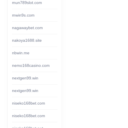
mun789slot.com
mwin9s.com
nagawaybet.com
nakoya1688.site
nbwin.me
nemo168casino.com
nextgen99.win
nextgen99.win
niseko168bet.com
niseko168bet.com