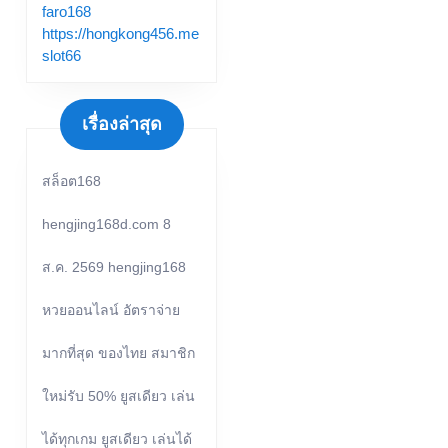
faro168
https://hongkong456.me
slot66
เรื่องล่าสุด
สล็อต168
hengjing168d.com 8
ส.ค. 2569 hengjing168
หวยออนไลน์ อัตราจ่าย
มากที่สุด ของไทย สมาชิก
ใหม่รับ 50% ยูสเดียว เล่น
ได้ทุกเกม ยูสเดียว เล่นได้