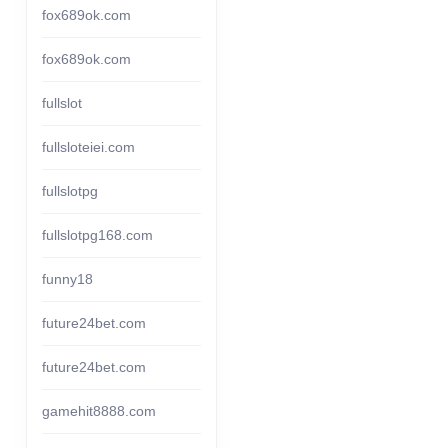
fox689ok.com
fox689ok.com
fullslot
fullsloteiei.com
fullslotpg
fullslotpg168.com
funny18
future24bet.com
future24bet.com
gamehit8888.com