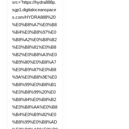
src="https://hydra888p.
sgp1.digitaloceanspace
s.com/HYDRA888%20
%E0%B8%A7%E0%B8
%B4%E0%B8%97%E0
%B8%A2%E0%B8%B2
%E0%B8%81%E0%B8
%B2%E0%B8%A3%E0
%B9%80%E0%B8%A7
%E0%B9%87%E0%B8
%9A%E0%B8%9E%E0
%B8%99%E0%B8%B1
%E0%B8%99%20%E0
%B8%84%E0%B8%B2
%E0%B8%AA%E0%B8
%B4%E0%B9%82%E0
%B8%99%E0%B8%AD