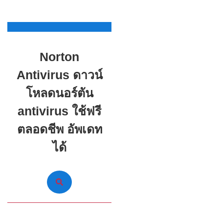
Skip
to
content
Norton
Skip
to
Antivirus ดาวน์
content
โหลดนอร์ตัน
antivirus ใช้ฟรี
ตลอดชีพ อัพเดท
ได้