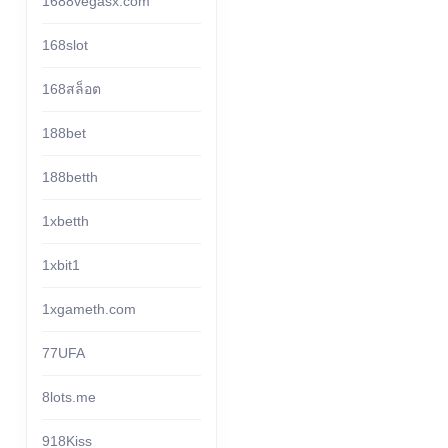
1688vegasx.com
168slot
168สล็อต
188bet
188betth
1xbetth
1xbit1
1xgameth.com
77UFA
8lots.me
918Kiss