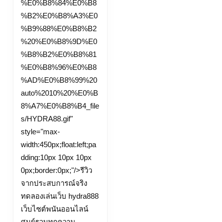
%E0%B8%84%E0%B8
December
%B2%E0%B8%A3%E0
2568
%B9%88%E0%B8%B2
%20%E0%B8%9D%E0
%B8%B2%E0%B8%81
%E0%B8%96%E0%B8
%AD%E0%B8%99%20
auto%2010%20%E0%B
8%A7%E0%B8%B4_file
s/HYDRA88.gif"
style="max-
width:450px;float:left;pa
dding:10px 10px 10px
0px;border:0px;"/>รีวิว
จากประสบการณ์จริง
ทดลองเล่นเว็บ hydra888
เว็บไซต์พนันออนไลน์
ศูนย์รวมทุกความ