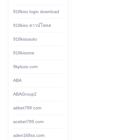
918kiss login download
918kiss ดาวน์โหลด
918kissauto
918kissme
9kpluss.com
ABA
ABAGroup2
abbet789.com
acebet789.com
aden168ss.com