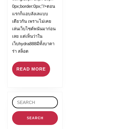
0px;border:0px;"/>ตอน
แรกก็แอบลังเลแบบ
เดียวกัน เพราะไม่เคย
เล่นเว็บไซต์พนันมาก่อน
เลย แต่เห็นว่าใน
เว็บhydra888มีทั้งบาคา
ร่า สล็อต
READ
READ MORE
MORE
Search
for: