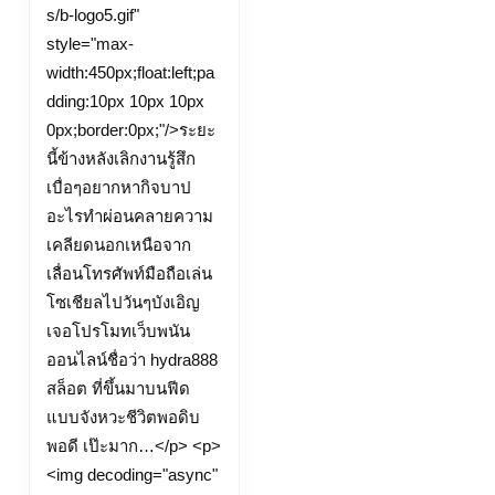
s/b-logo5.gif"
style="max-
width:450px;float:left;pa
dding:10px 10px 10px
0px;border:0px;"/>ระยะ
นี้ข้างหลังเลิกงานรู้สึก
เบื่อๆอยากหากิจบาป
อะไรทำผ่อนคลายความ
เคลียดนอกเหนือจาก
เลื่อนโทรศัพท์มือถือเล่น
โซเชียลไปวันๆบังเอิญ
เจอโปรโมทเว็บพนัน
ออนไลน์ชื่อว่า hydra888
สล็อต ที่ขึ้นมาบนฟีด
แบบจังหวะชีวิตพอดิบ
พอดี เป๊ะมาก…</p> <p>
<img decoding="async"