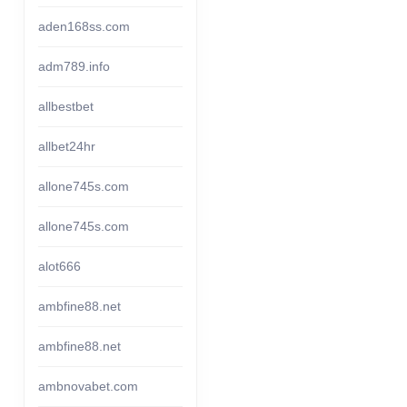
aden168ss.com
adm789.info
allbestbet
allbet24hr
allone745s.com
allone745s.com
alot666
ambfine88.net
ambfine88.net
ambnovabet.com