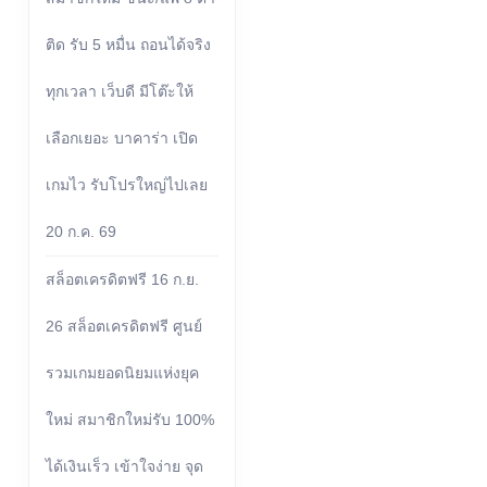
ติด รับ 5 หมื่น ถอนได้จริง
ทุกเวลา เว็บดี มีโต๊ะให้
เลือกเยอะ บาคาร่า เปิด
เกมไว รับโปรใหญ่ไปเลย
20 ก.ค. 69
สล็อตเครดิตฟรี 16 ก.ย.
26 สล็อตเครดิตฟรี ศูนย์
รวมเกมยอดนิยมแห่งยุค
ใหม่ สมาชิกใหม่รับ 100%
ได้เงินเร็ว เข้าใจง่าย จุด