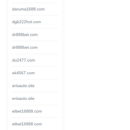
daruma1688.com
dgb222hot.com
dr888bet.com
dr888bet.com
du2477.com
ek4567.com
erisauto.site
erisauto.site
etbet16888.com
etbet16888.com