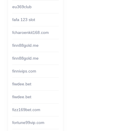
eu369club
fafa 123 slot
fcharoenkit168.com
finn88gold.me
finn88gold.me
finnivips.com
fiwdee.bet
fiwdee.bet
fizz169bet.com
fortune99vip.com