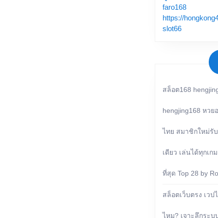
faro168
https://hongkong
slot66
สล็อต168 hengjin
hengjing168 หวยออ
ไทย สมาชิกใหม่รับ 
เดียว เล่นได้ทุกเ
ที่สุด Top 28 by R
สล็อตเว็บตรง เวปไ
ไหม? เจาะลึกระบบเก