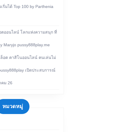
วเริ่มได้ Top 100 by Parthenia
อตออนไลน์ โลกแห่งความสนุก ที่
 by Maryjo pussy888play.me
สล็อต คาสิโนออนไลน์ คนเล่นไม่
 pussy888play เปิดประสบการณ์
ฎาคม 26
หมวดหมู่