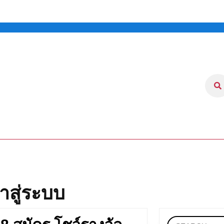
าสู่ระบบ
Search