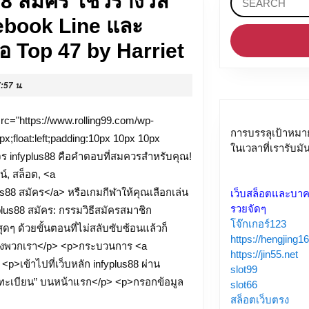
8 สมัคร โชว์รางวัล
for:
acebook Line และ
infyplus88
ือ Top 47 by Harriet
26
:57 น.
June
infyplus88
c="https://www.rolling99.com/wp-
การบรรลุเป้าหมา
x;float:left;padding:10px 10px 10px
สมัคร
ในเวลาที่เรารับมั
จร infyplus88 คือคำตอบที่สมควรสำหรับคุณ!
โชว์
์, สล็อต, <a
lus88 สมัคร</a> หรือเกมกีฬาให้คุณเลือกเล่น
รางวัล
เว็บสล็อตและบาคา
รวยจัดๆ
lus88 สมัคร: กรรมวิธีสมัครสมาชิก
ใหญ่
โจ๊กเกอร์123
สุดๆ ด้วยขั้นตอนที่ไม่สลับซับซ้อนแล้วก็
https://hengjing16
ให้
กของพวกเรา</p> <p>กระบวนการ <a
https://jin55.net
<p>เข้าไปที่เว็บหลัก infyplus88 ผ่าน
เพื่อน
slot99
ลงทะเบียน” บนหน้าแรก</p> <p>กรอกข้อมูล
slot66
เห็น
สล็อตเว็บตรง