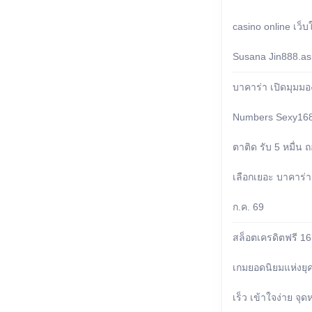
casino online เว็บ
Susana Jin888.as
บาคาร่า เปิดมุมม
Numbers Sexy168c
ตาติด รับ 5 หมื่น ถ
เลือกเยอะ บาคาร่า
ก.ค. 69
สล็อตเครดิตฟรี 16
เกมยอดนิยมแห่งยุค
เร็ว เข้าใจง่าย จ