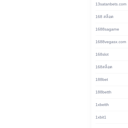
13satanbets.com
168 สล็อต
1688sagame
1688vegasx.com
168slot
168สล็อต
188bet
188betth
1xbetth
1xbit1