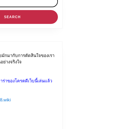
ยมักมากับการตัดสินใจของเรา
นอย่างจริงใจ
ร่าของโครตดีเว็บนี้เล่นแล้ว
8.wiki