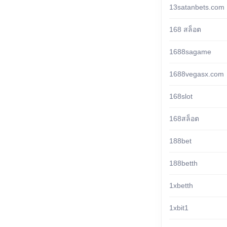
13satanbets.com
168 สล็อต
1688sagame
1688vegasx.com
168slot
168สล็อต
188bet
188betth
1xbetth
1xbit1