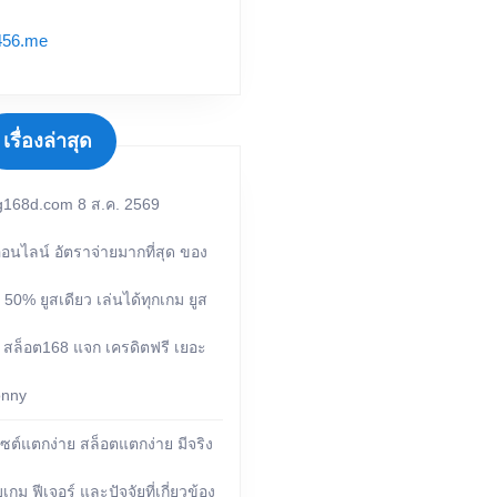
456.me
เรื่องล่าสุด
g168d.com 8 ส.ค. 2569
นไลน์ อัตราจ่ายมากที่สุด ของ
50% ยูสเดียว เล่นได้ทุกเกม ยูส
กม สล็อต168 แจก เครดิตฟรี เยอะ
onny
ซต์แตกง่าย สล็อตแตกง่าย มีจริง
ม ฟีเจอร์ และปัจจัยที่เกี่ยวข้อง