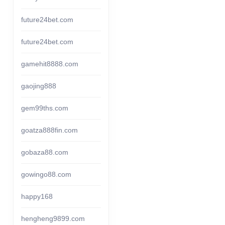
future24bet.com
future24bet.com
gamehit8888.com
gaojing888
gem99ths.com
goatza888fin.com
gobaza88.com
gowingo88.com
happy168
hengheng9899.com