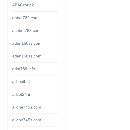
ABAGroup2
abbet789.com
acebet789.com
aden168ss.com
aden168ss.com
adm789.info
allbestbet
allbet24hr
allone745s.com
allone745s.com