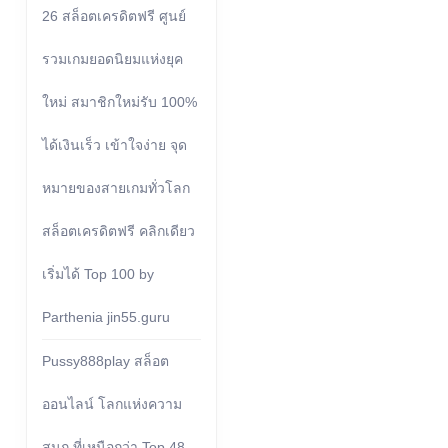
26 สล็อตเครดิตฟรี ศูนย์
รวมเกมยอดนิยมแห่งยุค
ใหม่ สมาชิกใหม่รับ 100%
ได้เงินเร็ว เข้าใจง่าย จุด
หมายของสายเกมทั่วโลก
สล็อตเครดิตฟรี คลิกเดียว
เริ่มได้ Top 100 by
Parthenia jin55.guru
Pussy888play สล็อต
ออนไลน์ โลกแห่งความ
สนุก ที่เหนือกว่า Top 48