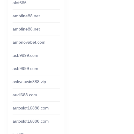
alot666
ambfine88.net
ambfine88.net
ambnovabet.com
asb9999.com
asb9999.com
askyouwin888 vip
audi688.com
autoslot16888.com
autoslot16888.com