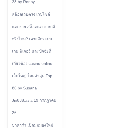
28 by Ronny
สล็อตเว็บตรง เวปไซต์
แตกง่าย สล็อตแตกง่าย มี
จริงไหม? เจาะลึกระบบ
เกม ฟีเจอร์ และปัจจัยที่
เกี่ยวข้อง casino online
เว็บใหญ่ ใหม่ล่าสุด Top
86 by Susana
Jin888.asia 19 กรกฎาคม
26
บาคาร่า เปิดมุมมองใหม่