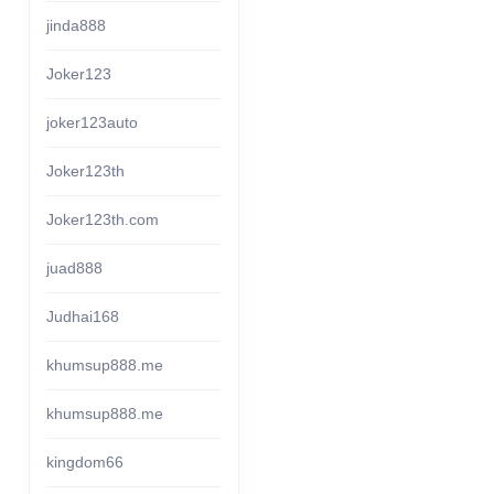
jinda888
Joker123
joker123auto
Joker123th
Joker123th.com
juad888
Judhai168
khumsup888.me
khumsup888.me
kingdom66