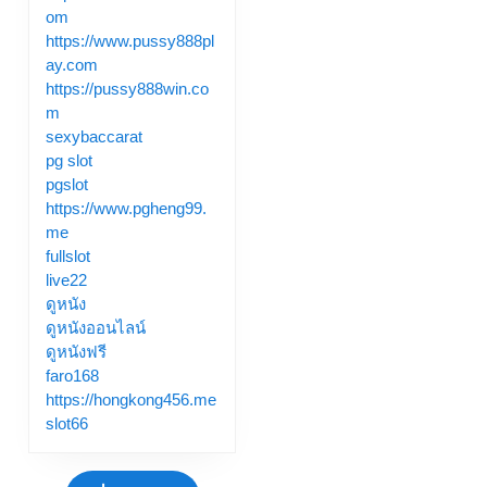
om
https://www.pussy888pl
ay.com
https://pussy888win.co
m
sexybaccarat
pg slot
pgslot
https://www.pgheng99.
me
fullslot
live22
ดูหนัง
ดูหนังออนไลน์
ดูหนังฟรี
faro168
https://hongkong456.me
slot66