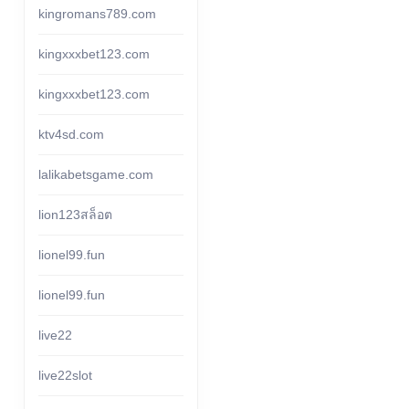
kingromans789.com
kingxxxbet123.com
kingxxxbet123.com
ktv4sd.com
lalikabetsgame.com
lion123สล็อต
lionel99.fun
lionel99.fun
live22
live22slot