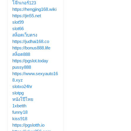
โจ๊กเกอร์123
https://hengjing168.wiki
https://jin55.net
slot99
slot66
สล็อตเว็บตรง
https://judhai168.co
https://bonus888.life
สล็อต888
https://pgslot.today
pussy888
https://www.sexyauto16
8.xyz
slotxo24hr
slotpg
หนังโป๊ไทย
1xbetth
funny18
kiss918
https://pgslotth.io