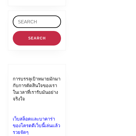
Search
for:
การบรรลุเป้าหมายมักมา
กับการตัดสินใจของเรา
ในเวลาที่เรารับมันอย่าง
จริงใจ
เว็บสล็อตและบาคาร่า
ของโครตดีเว็บนี้เล่นแล้ว
รวยจัดๆ