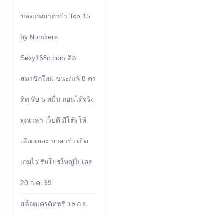
ของเกมบาคาร่า Top 15
by Numbers
Sexy168c.com ดีล
สมาชิกใหม่ ชนะ/แพ้ 8 ตา
ติด รับ 5 หมื่น ถอนได้จริง
ทุกเวลา เว็บดี มีโต๊ะให้
เลือกเยอะ บาคาร่า เปิด
เกมไว รับโปรใหญ่ไปเลย
20 ก.ค. 69
สล็อตเครดิตฟรี 16 ก.ย.