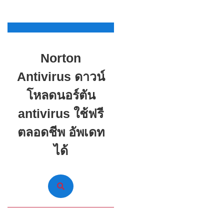
Skip
to
content
Norton
Skip
to
Antivirus ดาวน์
content
โหลดนอร์ตัน
antivirus ใช้ฟรี
ตลอดชีพ อัพเดท
ได้