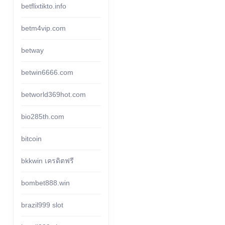
betflixtikto.info
betm4vip.com
betway
betwin6666.com
betworld369hot.com
bio285th.com
bitcoin
bkkwin เครดิตฟรี
bombet888.win
brazil999 slot