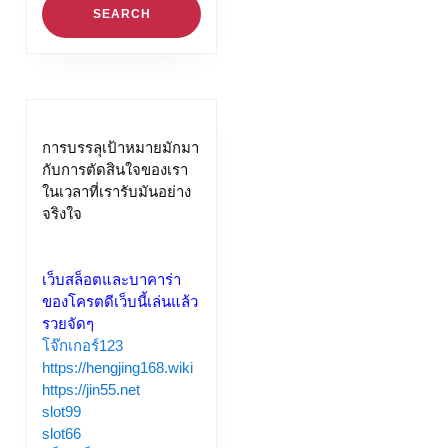
การบรรลุเป้าหมายมักมา
กับการตัดสินใจของเรา
ในเวลาที่เรารับมันอย่าง
จริงใจ
เว็บสล็อตและบาคาร่า
ของโครตดีเว็บนี้เล่นแล้ว
รวยจัดๆ
โจ๊กเกอร์123
https://hengjing168.wiki
https://jin55.net
slot99
slot66