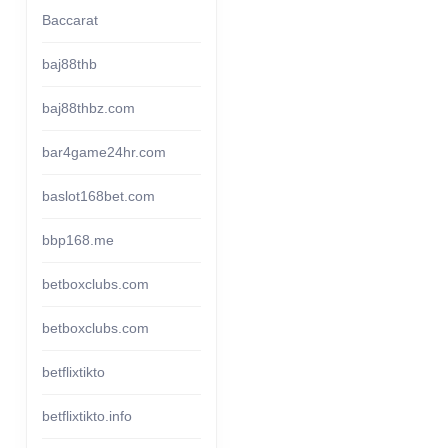
Baccarat
baj88thb
baj88thbz.com
bar4game24hr.com
baslot168bet.com
bbp168.me
betboxclubs.com
betboxclubs.com
betflixtikto
betflixtikto.info