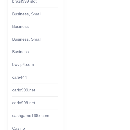
brazil999 slot
Business, Small
Business
Business, Small
Business
bwvip4.com
cafe444
carlo999.net
carlo999.net
cashgame168x.com
Casino