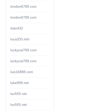
london6789.com
london6789.com
lotto432
luca333.info
luckycat789.com
luckycat789.com
luis16888.com
luke999.net
lux555.net
lux555.net