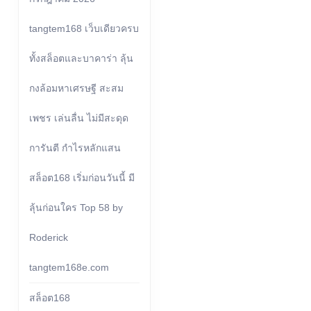
tangtem168 เว็บเดียวครบ
ทั้งสล็อตและบาคาร่า ลุ้น
กงล้อมหาเศรษฐี สะสม
เพชร เล่นลื่น ไม่มีสะดุด
การันตี กำไรหลักแสน
สล็อต168 เริ่มก่อนวันนี้ มี
ลุ้นก่อนใคร Top 58 by
Roderick
tangtem168e.com
สล็อต168