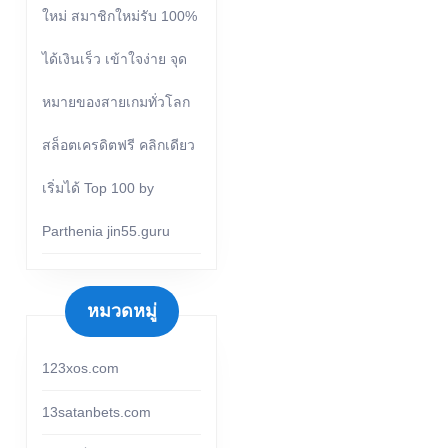
ใหม่ สมาชิกใหม่รับ 100%
ได้เงินเร็ว เข้าใจง่าย จุด
หมายของสายเกมทั่วโลก
สล็อตเครดิตฟรี คลิกเดียว
เริ่มได้ Top 100 by
Parthenia jin55.guru
หมวดหมู่
123xos.com
13satanbets.com