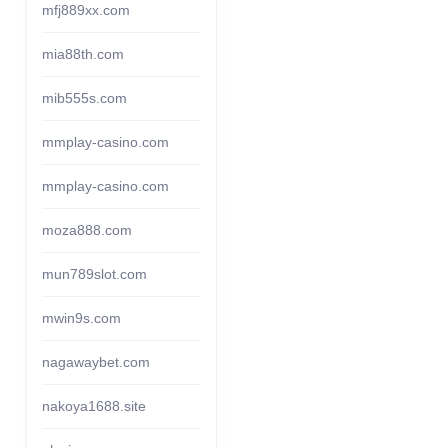
mfj889xx.com
mia88th.com
mib555s.com
mmplay-casino.com
mmplay-casino.com
moza888.com
mun789slot.com
mwin9s.com
nagawaybet.com
nakoya1688.site