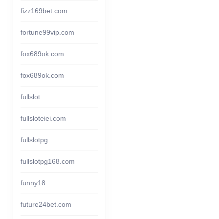
fizz169bet.com
fortune99vip.com
fox689ok.com
fox689ok.com
fullslot
fullsloteiei.com
fullslotpg
fullslotpg168.com
funny18
future24bet.com