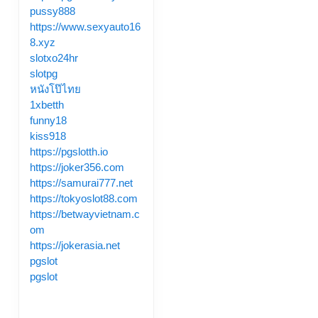
pussy888
https://www.sexyauto16
8.xyz
slotxo24hr
slotpg
หนังโป๊ไทย
1xbetth
funny18
kiss918
https://pgslotth.io
https://joker356.com
https://samurai777.net
https://tokyoslot88.com
https://betwayvietnam.c
om
https://jokerasia.net
pgslot
pgslot