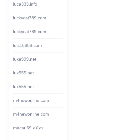
luca333.info
luckycat789.com
luckycat789.com
luis16888.com
luke999.net
lux555.net
lux555.net
m4newonline.com
m4newonline.com
macau69 สมัคร