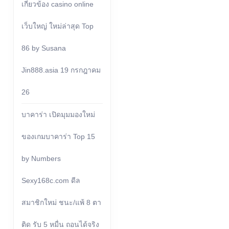
เกี่ยวข้อง casino online
เว็บใหญ่ ใหม่ล่าสุด Top
86 by Susana
Jin888.asia 19 กรกฎาคม
26
บาคาร่า เปิดมุมมองใหม่
ของเกมบาคาร่า Top 15
by Numbers
Sexy168c.com ดีล
สมาชิกใหม่ ชนะ/แพ้ 8 ตา
ติด รับ 5 หมื่น ถอนได้จริง