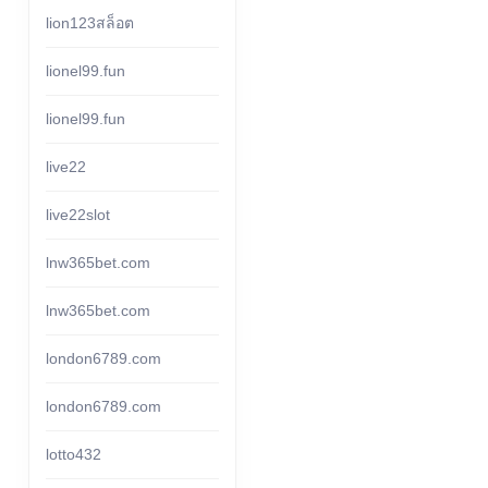
lion123สล็อต
lionel99.fun
lionel99.fun
live22
live22slot
lnw365bet.com
lnw365bet.com
london6789.com
london6789.com
lotto432