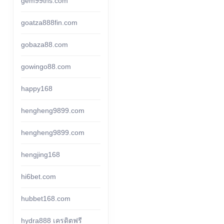
gem99ths.com
goatza888fin.com
gobaza88.com
gowingo88.com
happy168
hengheng9899.com
hengheng9899.com
hengjing168
hi6bet.com
hubbet168.com
hydra888 เครดิตฟรี