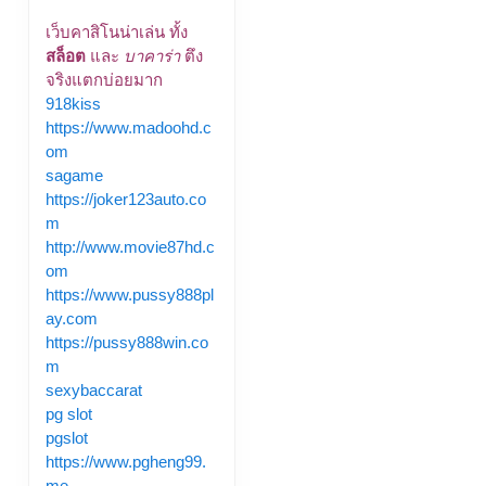
เว็บคาสิโนน่าเล่น ทั้ง
สล็อต
และ
บาคาร่า
ตึง
จริงแตกบ่อยมาก
918kiss
https://www.madoohd.c
om
sagame
https://joker123auto.co
m
http://www.movie87hd.c
om
https://www.pussy888pl
ay.com
https://pussy888win.co
m
sexybaccarat
pg slot
pgslot
https://www.pgheng99.
me