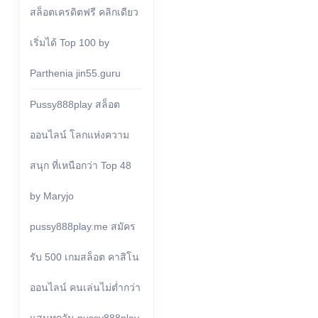
สล็อตเครดิตฟรี คลิกเดียว
เริ่มได้ Top 100 by
Parthenia jin55.guru
Pussy888play สล็อต
ออนไลน์ โลกแห่งความ
สนุก ที่เหนือกว่า Top 48
by Maryjo
pussy888play.me สมัคร
รับ 500 เกมสล็อต คาสิโน
ออนไลน์ คนเล่นไม่ต่ำกว่า