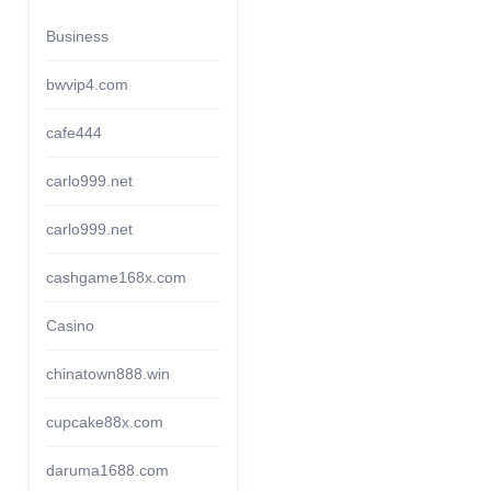
Business
bwvip4.com
cafe444
carlo999.net
carlo999.net
cashgame168x.com
Casino
chinatown888.win
cupcake88x.com
daruma1688.com