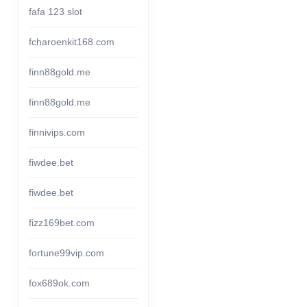
fafa 123 slot
fcharoenkit168.com
finn88gold.me
finn88gold.me
finnivips.com
fiwdee.bet
fiwdee.bet
fizz169bet.com
fortune99vip.com
fox689ok.com