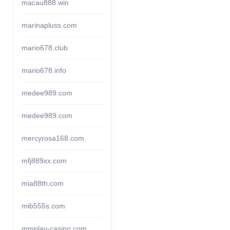
macau888.win
marinapluss.com
mario678.club
mario678.info
medee989.com
medee989.com
mercyrosa168.com
mfj889xx.com
mia88th.com
mib555s.com
mmplay-casino.com