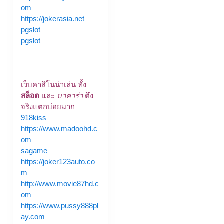
om
https://jokerasia.net
pgslot
pgslot
เว็บคาสิโนน่าเล่น ทั้ง
สล็อต
และ
บาคาร่า
ตึง
จริงแตกบ่อยมาก
918kiss
https://www.madoohd.c
om
sagame
https://joker123auto.co
m
http://www.movie87hd.c
om
https://www.pussy888pl
ay.com