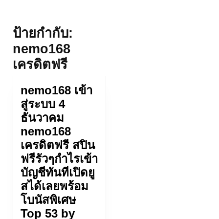
ป้ายกำกับ:
nemo168
เครดิตฟรี
nemo168 เข้า
สู่ระบบ 4
ธันวาคม
nemo168
เครดิตฟรี สปิน
ฟรีรัวๆกำไรเข้า
บัญชีทันทีเปิดยู
สได้เลยพร้อม
โบนัสพิเศษ
Top 53 by