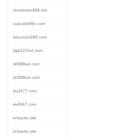
chinatown888.win
cupcake88x.com
daruma1688.com
dgb222hot.com
dr888bet.com
dr888bet.com
du2477.com
ek4567.com
erisauto.site
erisauto.site