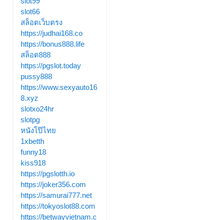
slot99
slot66
สล็อตเว็บตรง
https://judhai168.co
https://bonus888.life
สล็อต888
https://pgslot.today
pussy888
https://www.sexyauto16
8.xyz
slotxo24hr
slotpg
หนังโป๊ไทย
1xbetth
funny18
kiss918
https://pgslotth.io
https://joker356.com
https://samurai777.net
https://tokyoslot88.com
https://betwayvietnam.c