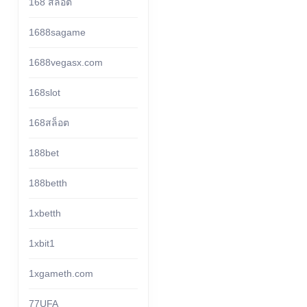
168 สล็อต
1688sagame
1688vegasx.com
168slot
168สล็อต
188bet
188betth
1xbetth
1xbit1
1xgameth.com
77UFA