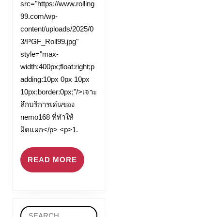
src="https://www.rolling
99.com/wp-
content/uploads/2025/0
3/PGF_Roll99.jpg"
style="max-
width:400px;float:right;p
adding:10px 0px 10px
10px;border:0px;"/>เจาะ
ลึกบริการเด่นของ
nemo168 ที่ทำให้
ผิดแผก</p> <p>1.
READ
READ MORE
MORE
Search