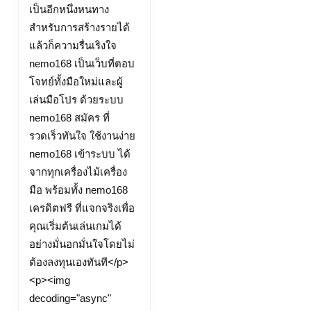
เปิด
เป็นอีกหนึ่งหนทาง
ยู
สำหรับการสร้างรายได้
แล้วก็ความรื่นเริงใจ
ส
nemo168 เป็นเว็บที่ตอบ
ได้
โจทย์ทั้งมือใหม่และผู้
เลย
เล่นมือโปร ด้วยระบบ
พร้อม
nemo168 สมัคร ที่
โบนัส
รวดเร็วทันใจ ใช้งานง่าย
พิเศษ
nemo168 เข้าระบบ ได้
Top
จากทุกเครื่องไม้เครื่อง
53
มือ พร้อมทั้ง nemo168
by
เครดิตฟรี ที่แจกจริงเพื่อ
Alyce
คุณเริ่มต้นเล่นเกมได้
อย่างมั่นอกมั่นใจโดยไม่
ต้องลงทุนเองทันที</p>
<p><img
decoding="async"