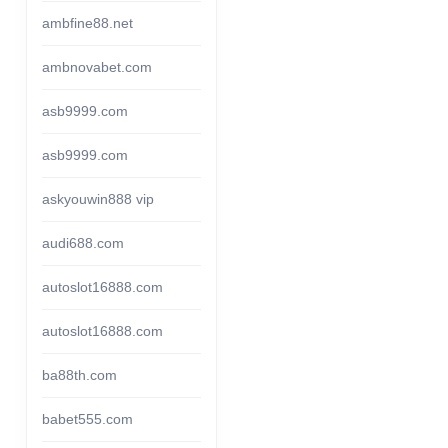
ambfine88.net
ambnovabet.com
asb9999.com
asb9999.com
askyouwin888 vip
audi688.com
autoslot16888.com
autoslot16888.com
ba88th.com
babet555.com