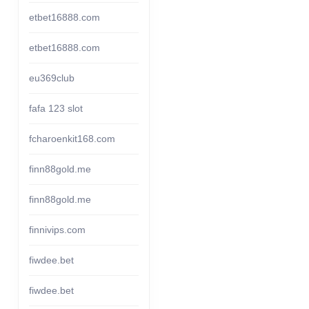
etbet16888.com
etbet16888.com
eu369club
fafa 123 slot
fcharoenkit168.com
finn88gold.me
finn88gold.me
finnivips.com
fiwdee.bet
fiwdee.bet