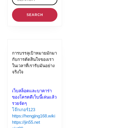
for:
การบรรลุเป้าหมายมักมา
กับการตัดสินใจของเรา
ในเวลาที่เรารับมันอย่าง
จริงใจ
เว็บสล็อตและบาคาร่า
ของโครตดีเว็บนี้เล่นแล้ว
รวยจัดๆ
โจ๊กเกอร์123
https://hengjing168.wiki
https://jin55.net