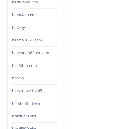
betflixtikto.info
betm4vip.com
betway
betwin6666.com
betworld369hot.com
bio285th.com
bitcoin
bkkwin เครดิตฟรี
bombet888.win
brazil999 slot
brazil999 slot