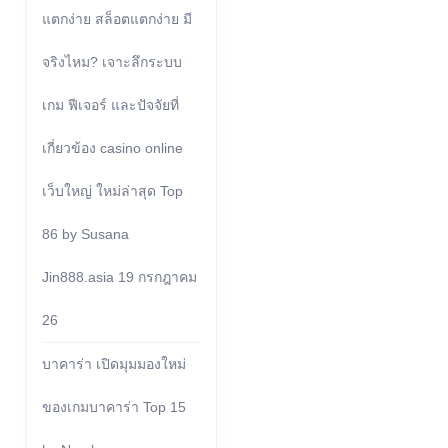
แตกง่าย สล็อตแตกง่าย มี
จริงไหม? เจาะลึกระบบ
เกม ฟีเจอร์ และปัจจัยที่
เกี่ยวข้อง casino online
เว็บใหญ่ ใหม่ล่าสุด Top
86 by Susana
Jin888.asia 19 กรกฎาคม
26
บาคาร่า เปิดมุมมองใหม่
ของเกมบาคาร่า Top 15