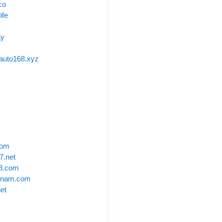
co
ife
ay
auto168.xyz
com
7.net
88.com
etnam.com
net