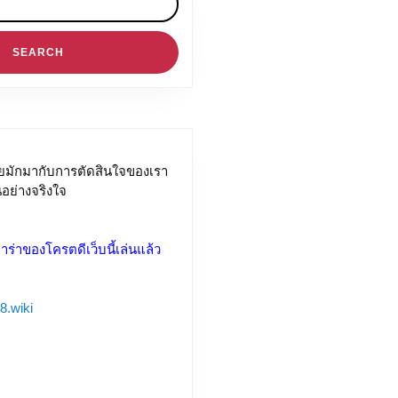
ยมักมากับการตัดสินใจของเรา
นอย่างจริงใจ
ร่าของโครตดีเว็บนี้เล่นแล้ว
8.wiki