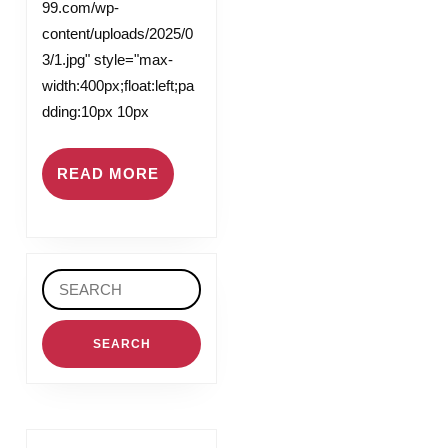
99.com/wp-
content/uploads/2025/0
3/1.jpg" style="max-
width:400px;float:left;pa
dding:10px 10px
READ
READ MORE
MORE
Search
for: