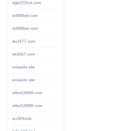
dgb222hot.com
dr888bet.com
dr888bet.com
du2477.com
ek4567.com
erisauto.site
erisauto.site
etbet16888.com
etbet16888.com
eu369club