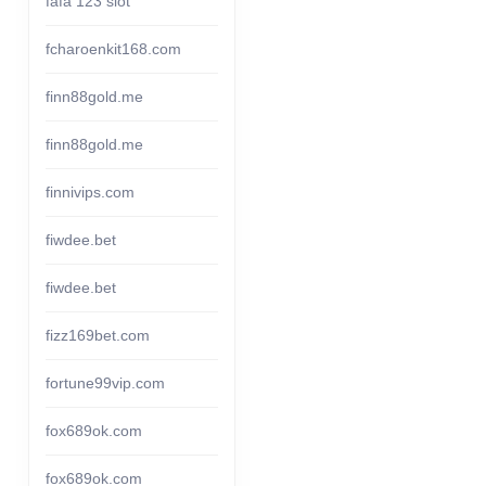
fafa 123 slot
fcharoenkit168.com
finn88gold.me
finn88gold.me
finnivips.com
fiwdee.bet
fiwdee.bet
fizz169bet.com
fortune99vip.com
fox689ok.com
fox689ok.com