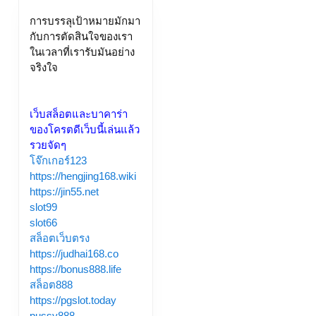
การบรรลุเป้าหมายมักมา
กับการตัดสินใจของเรา
ในเวลาที่เรารับมันอย่าง
จริงใจ
เว็บสล็อตและบาคาร่า
ของโครตดีเว็บนี้เล่นแล้ว
รวยจัดๆ
โจ๊กเกอร์123
https://hengjing168.wiki
https://jin55.net
slot99
slot66
สล็อตเว็บตรง
https://judhai168.co
https://bonus888.life
สล็อต888
https://pgslot.today
pussy888