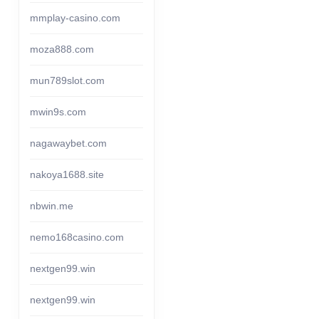
mmplay-casino.com
moza888.com
mun789slot.com
mwin9s.com
nagawaybet.com
nakoya1688.site
nbwin.me
nemo168casino.com
nextgen99.win
nextgen99.win