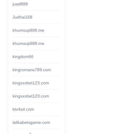
juad888
Judhai168
khumsup888.me
khumsup888.me
kingdom66
kingromans789.com
kingxxxbet123.com
kingxxxbet123.com
ktv4sd.com
lalikabetsgame.com