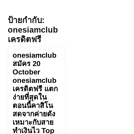
ป้ายกำกับ:
onesiamclub
เครดิตฟรี
onesiamclub
สมัคร 20
October
onesiamclub
เครดิตฟรี แตก
ง่ายที่สุดใน
ตอนนี้คาสิโน
สดจากค่ายดัง
เหมาะกับสาย
ทำเงินไว Top