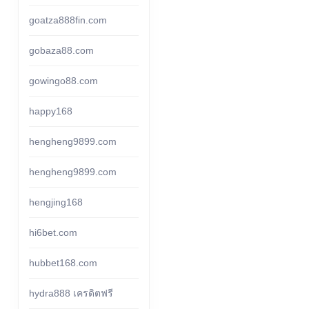
goatza888fin.com
gobaza88.com
gowingo88.com
happy168
hengheng9899.com
hengheng9899.com
hengjing168
hi6bet.com
hubbet168.com
hydra888 เครดิตฟรี