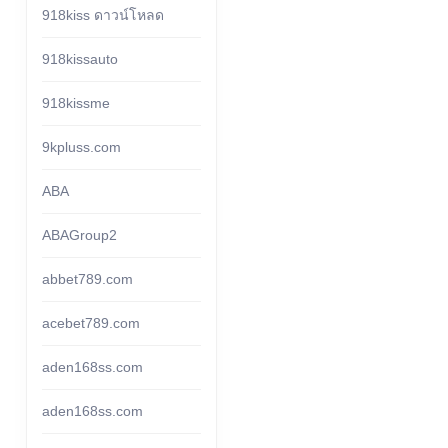
918kiss ดาวน์โหลด
918kissauto
918kissme
9kpluss.com
ABA
ABAGroup2
abbet789.com
acebet789.com
aden168ss.com
aden168ss.com