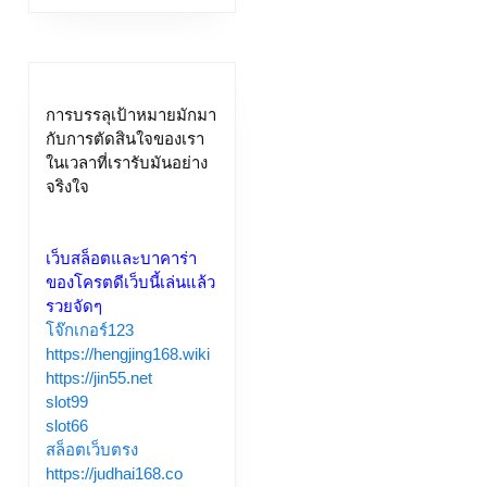
การบรรลุเป้าหมายมักมา
กับการตัดสินใจของเรา
ในเวลาที่เรารับมันอย่าง
จริงใจ
เว็บสล็อตและบาคาร่า
ของโครตดีเว็บนี้เล่นแล้ว
รวยจัดๆ
โจ๊กเกอร์123
https://hengjing168.wiki
https://jin55.net
slot99
slot66
สล็อตเว็บตรง
https://judhai168.co