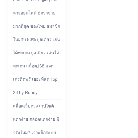
หวยออนไลน์ อัตราจ่าย
มากที่สุด ของไทย สมาชิก
ใหม่รับ 50% ยูสเดียว เล่น
ได้ทุกเกม ยูสเดียว เล่นได้
ทุกเกม สล็อต168 แจก
เครดิตฟรี เยอะที่สุด Top
28 by Ronny
สล็อตเว็บตรง เวปไซต์
แตกง่าย สล็อตแตกง่าย มี
จริงไหม? เจาะลึกระบบ