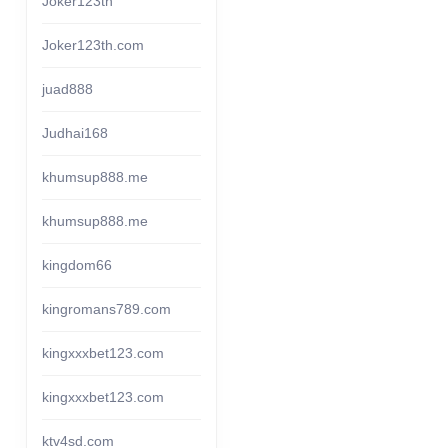
Joker123th
Joker123th.com
juad888
Judhai168
khumsup888.me
khumsup888.me
kingdom66
kingromans789.com
kingxxxbet123.com
kingxxxbet123.com
ktv4sd.com