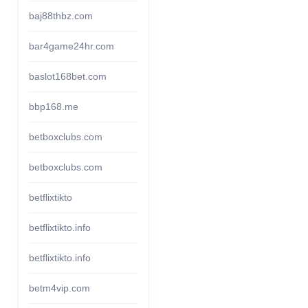
baj88thbz.com
bar4game24hr.com
baslot168bet.com
bbp168.me
betboxclubs.com
betboxclubs.com
betflixtikto
betflixtikto.info
betflixtikto.info
betm4vip.com