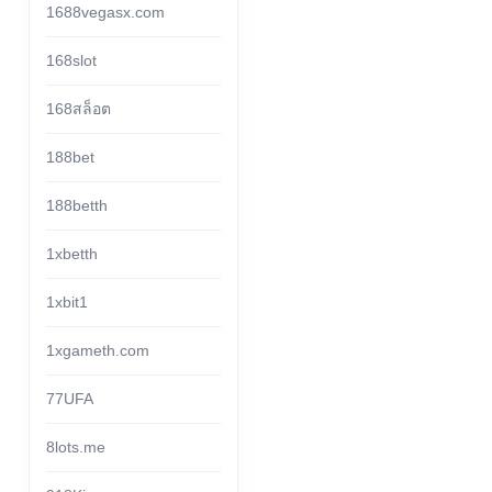
1688vegasx.com
168slot
168สล็อต
188bet
188betth
1xbetth
1xbit1
1xgameth.com
77UFA
8lots.me