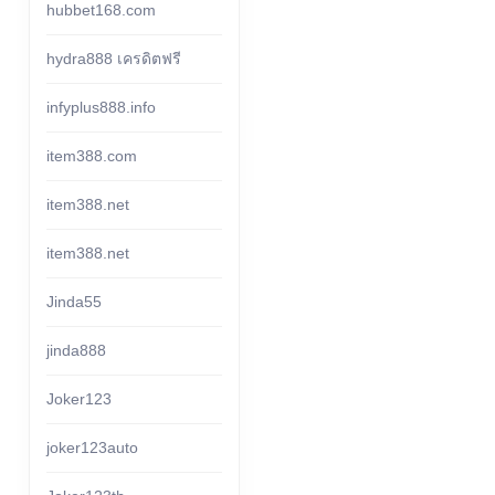
hubbet168.com
hydra888 เครดิตฟรี
infyplus888.info
item388.com
item388.net
item388.net
Jinda55
jinda888
Joker123
joker123auto