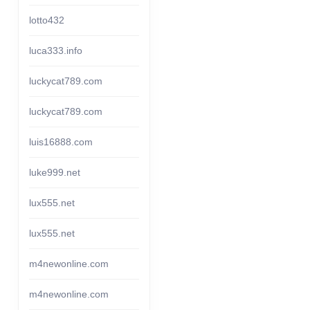
lotto432
luca333.info
luckycat789.com
luckycat789.com
luis16888.com
luke999.net
lux555.net
lux555.net
m4newonline.com
m4newonline.com