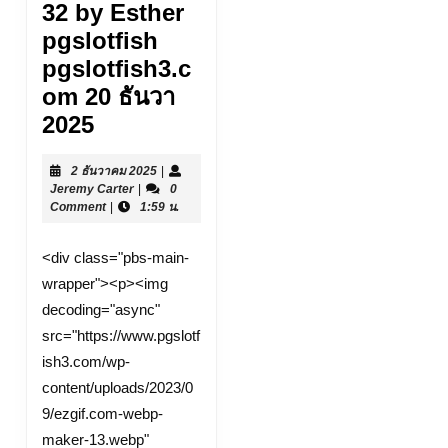
32 by Esther
pgslotfish
pgslotfish3.c
om 20 ธันวา
Pgslot
2025
webแตก
2
2 ธันวาคม 2025
|
ง่าย
Jeremy
ธันวาคม
Jeremy Carter
|
0
สัมผัส
Carter
2025
Comment
|
1:59 น.
ประสบการณ์
<div class="pbs-main-
สุด
wrapper"><p><img
พิเศษ
decoding="async"
กับ
src="https://www.pgslotf
PGSlot!
ish3.com/wp-
เล่น
content/uploads/2023/0
ง่าย
9/ezgif.com-webp-
โบนัส
maker-13.webp"