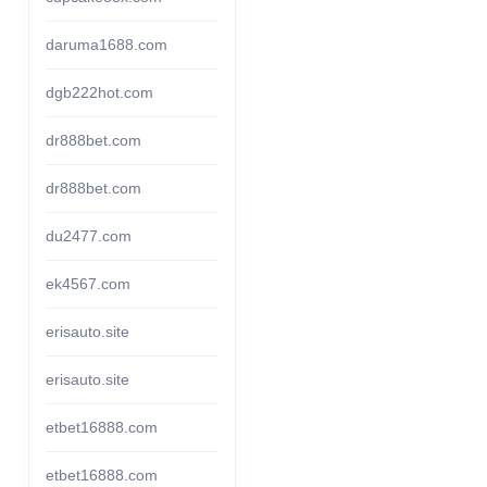
daruma1688.com
dgb222hot.com
dr888bet.com
dr888bet.com
du2477.com
ek4567.com
erisauto.site
erisauto.site
etbet16888.com
etbet16888.com