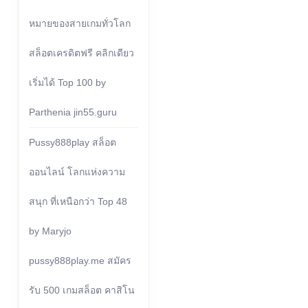
หมายของสายเกมทั่วโลก
สล็อตเครดิตฟรี คลิกเดียว
เริ่มได้ Top 100 by
Parthenia jin55.guru
Pussy888play สล็อต
ออนไลน์ โลกแห่งความ
สนุก ที่เหนือกว่า Top 48
by Maryjo
pussy888play.me สมัคร
รับ 500 เกมสล็อต คาสิโน