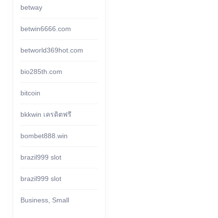
betway
betwin6666.com
betworld369hot.com
bio285th.com
bitcoin
bkkwin เครดิตฟรี
bombet888.win
brazil999 slot
brazil999 slot
Business, Small