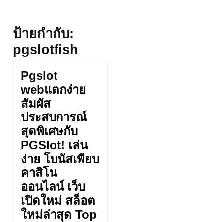
ป้ายกำกับ:
pgslotfish
Pgslot
webแตกง่าย
สัมผัส
ประสบการณ์
สุดพิเศษกับ
PGSlot! เล่น
ง่าย โบนัสเพียบ
คาสิโน
ออนไลน์ เว็บ
เปิดใหม่ สล็อต
ใหม่ล่าสุด Top