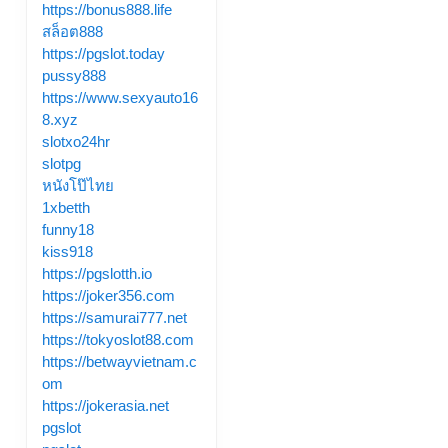
https://bonus888.life
สล็อต888
https://pgslot.today
pussy888
https://www.sexyauto16
8.xyz
slotxo24hr
slotpg
หนังโป๊ไทย
1xbetth
funny18
kiss918
https://pgslotth.io
https://joker356.com
https://samurai777.net
https://tokyoslot88.com
https://betwayvietnam.c
om
https://jokerasia.net
pgslot