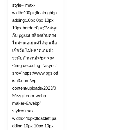
เพียบ
style="max-
คา
width:400px;float:right;p
สิ
adding:10px 0px 10px
โน
10px;border:0px;"/>สนุก
ออนไลน์
กับ pgslot สล็อตเว็บตรง
เว็บ
ไม่ผ่านเอเย่นต์ได้ทุกเมื่อ
เชื่อวัน ไม่พลาดเกมดัง
เปิด
ระดับตำนาน!</p> <p>
ใหม่
<img decoding="async"
สล็อต
src="https://www.pgslotf
ใหม่
ish3.com/wp-
ล่าสุด
content/uploads/2023/0
Top
9/ezgif.com-webp-
32
maker-6.webp"
by
style="max-
Esther
width:440px;float:left;pa
pgslotfish
dding:10px 10px 10px