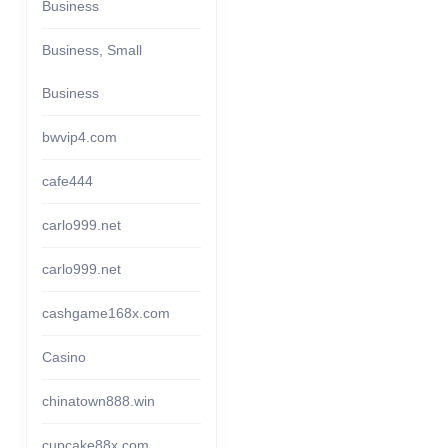
Business
Business, Small
Business
bwvip4.com
cafe444
carlo999.net
carlo999.net
cashgame168x.com
Casino
chinatown888.win
cupcake88x.com