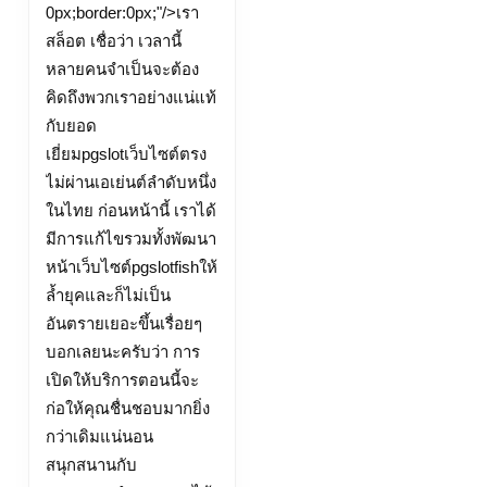
pgslotfish3.com
0px;border:0px;"/>เรา
20
สล็อต เชื่อว่า เวลานี้
ธันวา
หลายคนจำเป็นจะต้อง
คิดถึงพวกเราอย่างแน่แท้
2025
กับยอด
เยี่ยมpgslotเว็บไซต์ตรง
ไม่ผ่านเอเย่นต์ลำดับหนึ่ง
ในไทย ก่อนหน้านี้ เราได้
มีการแก้ไขรวมทั้งพัฒนา
หน้าเว็บไซต์pgslotfishให้
ล้ำยุคและก็ไม่เป็น
อันตรายเยอะขึ้นเรื่อยๆ
บอกเลยนะครับว่า การ
เปิดให้บริการตอนนี้จะ
ก่อให้คุณชื่นชอบมากยิ่ง
กว่าเดิมแน่นอน
สนุกสนานกับ