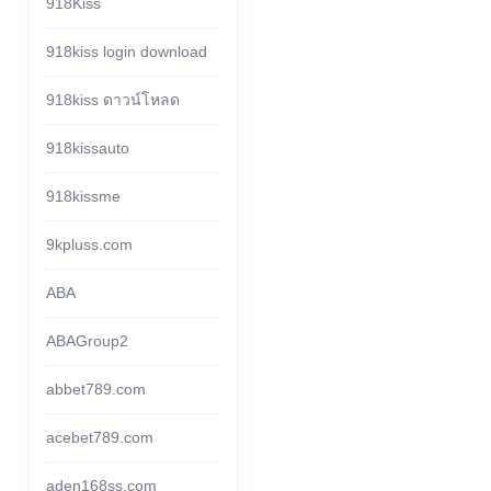
918Kiss
918kiss login download
918kiss ดาวน์โหลด
918kissauto
918kissme
9kpluss.com
ABA
ABAGroup2
abbet789.com
acebet789.com
aden168ss.com