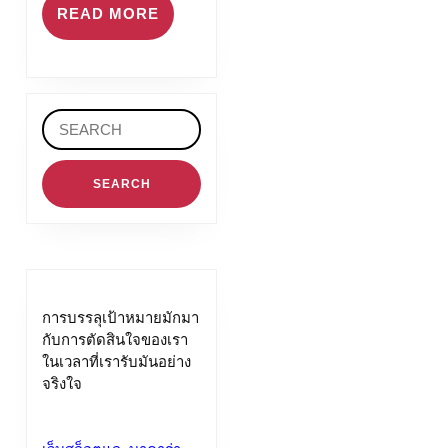
READ
READ MORE
MORE
Search
for:
การบรรลุเป้าหมายมักมา
กับการตัดสินใจของเรา
ในเวลาที่เรารับมันอย่าง
จริงใจ