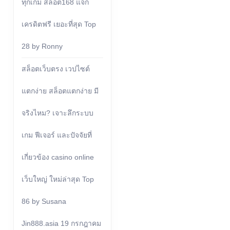
ทุกเกม สล็อต168 แจก
เครดิตฟรี เยอะที่สุด Top
28 by Ronny
สล็อตเว็บตรง เวปไซต์
แตกง่าย สล็อตแตกง่าย มี
จริงไหม? เจาะลึกระบบ
เกม ฟีเจอร์ และปัจจัยที่
เกี่ยวข้อง casino online
เว็บใหญ่ ใหม่ล่าสุด Top
86 by Susana
Jin888.asia 19 กรกฎาคม