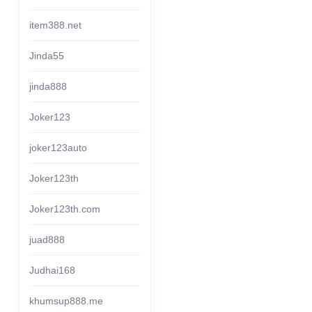
item388.net
Jinda55
jinda888
Joker123
joker123auto
Joker123th
Joker123th.com
juad888
Judhai168
khumsup888.me