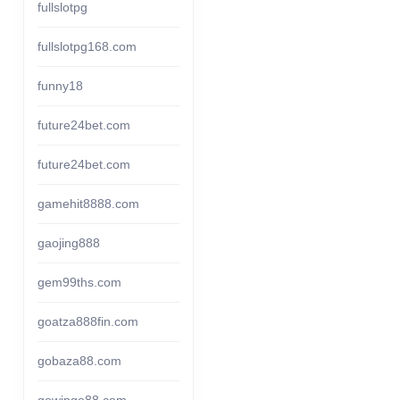
fullslotpg
fullslotpg168.com
funny18
future24bet.com
future24bet.com
gamehit8888.com
gaojing888
gem99ths.com
goatza888fin.com
gobaza88.com