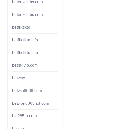
betboxclubs.com
betboxclubs.com
betflixtikto
betflixtikto.info
betflixtikto.info
betm4vip.com
betway
betwin6666.com
betworld369hot.com
bio285th.com
bitcoin