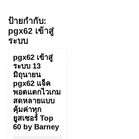
ป้ายกำกับ:
pgx62 เข้าสู่
ระบบ
pgx62 เข้าสู่
ระบบ 13
มิถุนายน
pgx62 แจ็ค
พอตแตกไวเกม
สดหลายแบบ
คุ้มค่าทุก
ยูสเซอร์ Top
pgx62
60 by Barney
เข้า