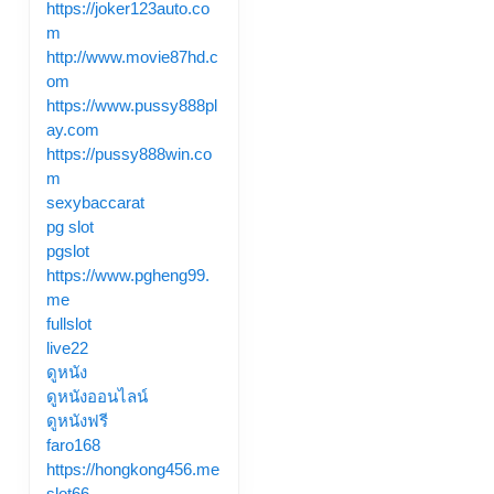
https://joker123auto.co
m
http://www.movie87hd.c
om
https://www.pussy888pl
ay.com
https://pussy888win.co
m
sexybaccarat
pg slot
pgslot
https://www.pgheng99.
me
fullslot
live22
ดูหนัง
ดูหนังออนไลน์
ดูหนังฟรี
faro168
https://hongkong456.me
slot66