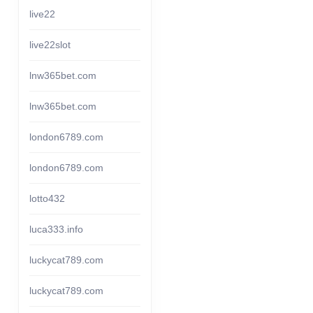
live22
live22slot
lnw365bet.com
lnw365bet.com
london6789.com
london6789.com
lotto432
luca333.info
luckycat789.com
luckycat789.com