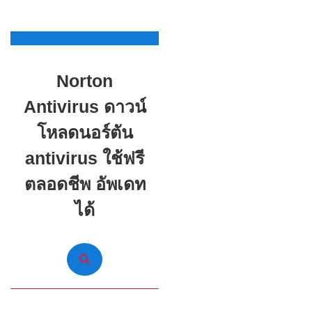
Skip
to
content
Norton
Skip
to
Antivirus ดาวน์
content
โหลดนอร์ตัน
antivirus ใช้ฟรี
ตลอดชีพ อัพเดท
ได้