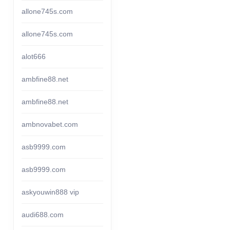
allone745s.com
allone745s.com
alot666
ambfine88.net
ambfine88.net
ambnovabet.com
asb9999.com
asb9999.com
askyouwin888 vip
audi688.com