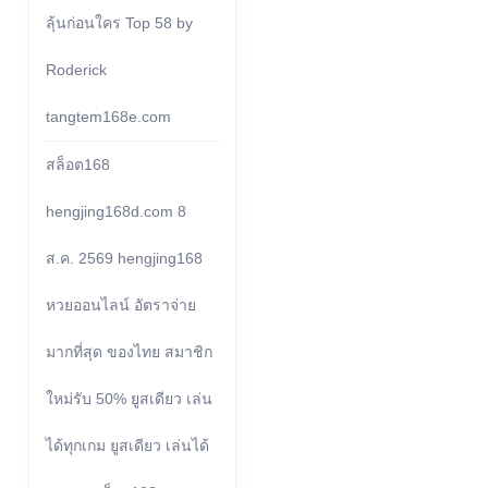
ลุ้นก่อนใคร Top 58 by
Roderick
tangtem168e.com
สล็อต168
hengjing168d.com 8
ส.ค. 2569 hengjing168
หวยออนไลน์ อัตราจ่าย
มากที่สุด ของไทย สมาชิก
ใหม่รับ 50% ยูสเดียว เล่น
ได้ทุกเกม ยูสเดียว เล่นได้