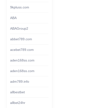
9kpluss.com
ABA
ABAGroup2
abbet789.com
acebet789.com
aden168ss.com
aden168ss.com
adm789.info
allbestbet
allbet24hr