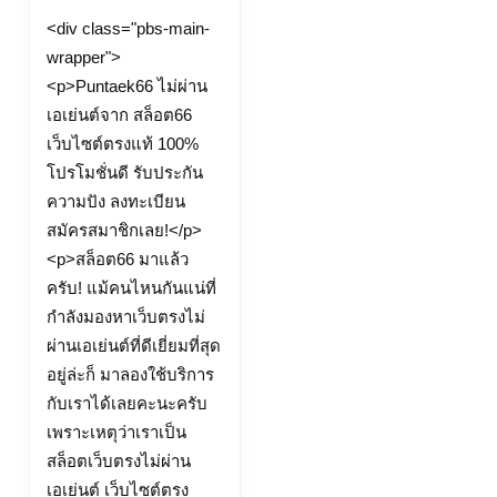
ออนไลน์
<div class="pbs-main-
ที่
wrapper">
ดี
<p>Puntaek66 ไม่ผ่าน
ที่สุด
เอเย่นต์จาก สล็อต66
Top
เว็บไซต์ตรงแท้ 100%
12
โปรโมชั่นดี รับประกัน
by
ความปัง ลงทะเบียน
Arden
สมัครสมาชิกเลย!</p>
Puntaek66.fun
<p>สล็อต66 มาแล้ว
ครับ! แม้คนไหนกันแน่ที่
ทดลอง
กำลังมองหาเว็บตรงไม่
เล่น
ผ่านเอเย่นต์ที่ดีเยี่ยมที่สุด
สล็อต168
อยู่ล่ะก็ มาลองใช้บริการ
ไม่มี
กับเราได้เลยคะนะครับ
ขั้น
เพราะเหตุว่าเราเป็น
ต่ำ
สล็อตเว็บตรงไม่ผ่าน
บา
เอเย่นต์ เว็บไซต์ตรง