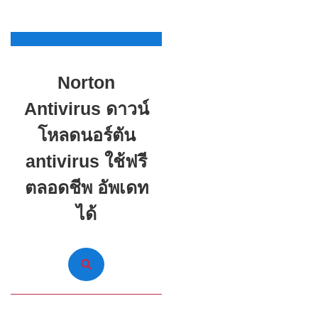
Skip
to
content
Norton
Skip
to
Antivirus ดาวน์
content
โหลดนอร์ตัน
antivirus ใช้ฟรี
ตลอดชีพ อัพเดท
ได้