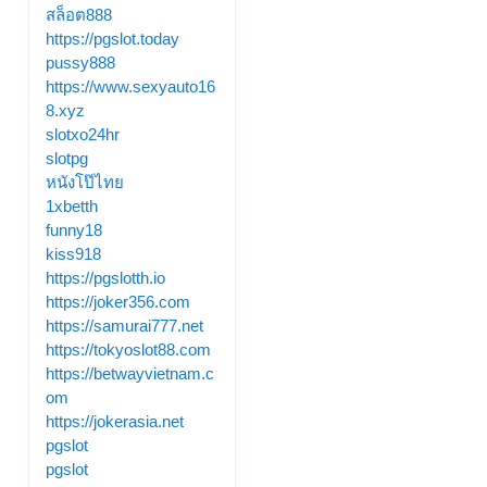
สล็อต888
https://pgslot.today
pussy888
https://www.sexyauto16
8.xyz
slotxo24hr
slotpg
หนังโป๊ไทย
1xbetth
funny18
kiss918
https://pgslotth.io
https://joker356.com
https://samurai777.net
https://tokyoslot88.com
https://betwayvietnam.c
om
https://jokerasia.net
pgslot
pgslot