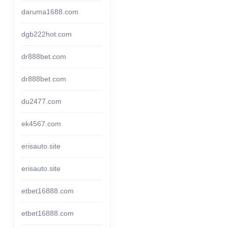
daruma1688.com
dgb222hot.com
dr888bet.com
dr888bet.com
du2477.com
ek4567.com
erisauto.site
erisauto.site
etbet16888.com
etbet16888.com