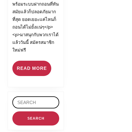
พร้อมระบบฝากถอนที่ทัน
สมัยแล้วก็ปลอดภัยมาก
ที่สุด ยอดเยอะแค่ไหนก็
ถอนได้ไม่ยั้งแน่ๆ</p>
<p>มาสนุกกับพวกเราได้
แล้ววันนี้ สมัครสมาชิก
ใหม่ฟรี
READ
READ MORE
MORE
Search
for: