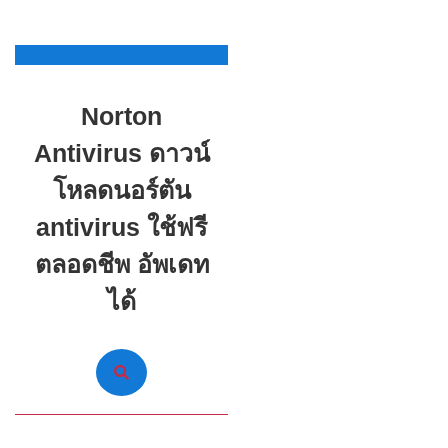
Skip
to
content
Norton
Skip
to
Antivirus ดาวน์
content
โหลดนอร์ตัน
antivirus ใช้ฟรี
ตลอดชีพ อัพเดท
ได้