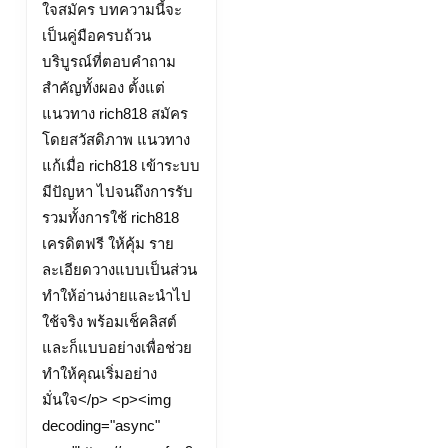
ใจสมัคร บทความนี้จะ
ง่าย
เป็นคู่มือครบถ้วน
ได้
บริบูรณ์ที่ตอบคำถาม
จริง
สำคัญทั้งผอง ตั้งแต่
Top
แนวทาง rich818 สมัคร
59
โดยสวัสดิภาพ แนวทาง
by
แก้เมื่อ rich818 เข้าระบบ
Sommer
มีปัญหา ไปจนถึงการรับ
รวมทั้งการใช้ rich818
เครดิตฟรี ให้คุ้ม ราย
ละเอียดวางแบบเป็นส่วน
ทำให้อ่านง่ายและนำไป
ใช้จริง พร้อมเช็คลิสต์
และก็แบบอย่างเพื่อช่วย
ทำให้คุณเริ่มอย่าง
มั่นใจ</p> <p><img
decoding="async"