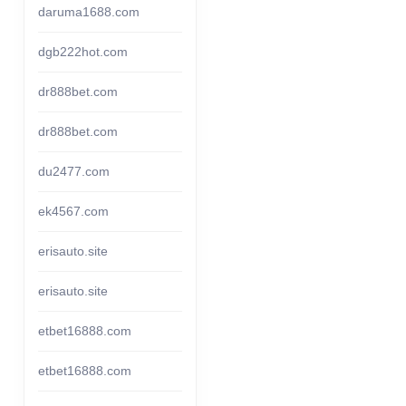
daruma1688.com
dgb222hot.com
dr888bet.com
dr888bet.com
du2477.com
ek4567.com
erisauto.site
erisauto.site
etbet16888.com
etbet16888.com