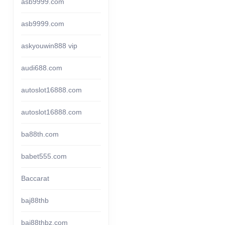
asb9999.com
asb9999.com
askyouwin888 vip
audi688.com
autoslot16888.com
autoslot16888.com
ba88th.com
babet555.com
Baccarat
baj88thb
baj88thbz.com