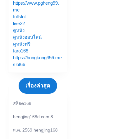
https://www.pgheng99.
me
fullslot
live22
ดูหนัง
ดูหนังออนไลน์
ดูหนังฟรี
faro168
https://hongkong456.me
slot66
เรื่องล่าสุด
สล็อต168
hengjing168d.com 8
ส.ค. 2569 hengjing168