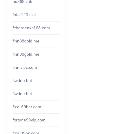
eu369club
fafa 123 slot
fcharoenkit168.com
finn88gold.me
finn88gold.me
finnivips.com
fiwdee.bet
fiwdee.bet
fizz169bet.com
fortune99vip.com
fox689ok.com