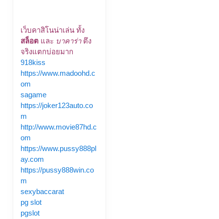
เว็บคาสิโนน่าเล่น ทั้ง
สล็อต
และ
บาคาร่า
ตึง
จริงแตกบ่อยมาก
918kiss
https://www.madoohd.c
om
sagame
https://joker123auto.co
m
http://www.movie87hd.c
om
https://www.pussy888pl
ay.com
https://pussy888win.co
m
sexybaccarat
pg slot
pgslot