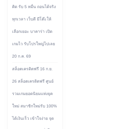
ติด รับ 5 หมื่น ถอนได้จริง
ทุกเวลา เว็บดี มีโต๊ะให้
เลือกเยอะ บาคาร่า เปิด
เกมไว รับโปรใหญ่ไปเลย
20 ก.ค. 69
สล็อตเครดิตฟรี 16 ก.ย.
26 สล็อตเครดิตฟรี ศูนย์
รวมเกมยอดนิยมแห่งยุค
ใหม่ สมาชิกใหม่รับ 100%
ได้เงินเร็ว เข้าใจง่าย จุด