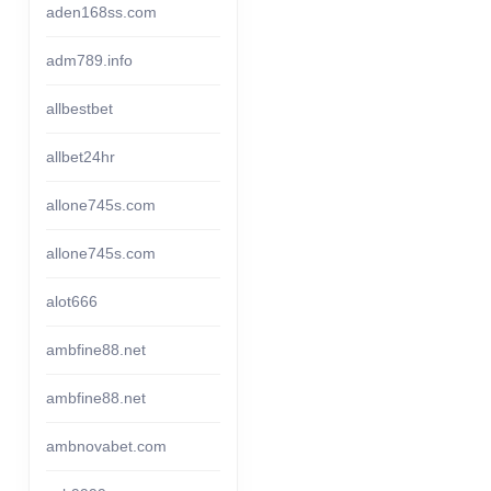
aden168ss.com
adm789.info
allbestbet
allbet24hr
allone745s.com
allone745s.com
alot666
ambfine88.net
ambfine88.net
ambnovabet.com