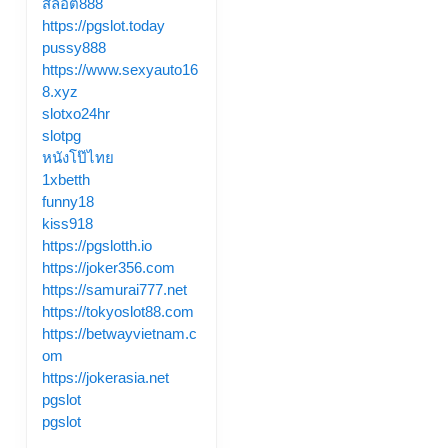
สล็อต888
https://pgslot.today
pussy888
https://www.sexyauto16
8.xyz
slotxo24hr
slotpg
หนังโป๊ไทย
1xbetth
funny18
kiss918
https://pgslotth.io
https://joker356.com
https://samurai777.net
https://tokyoslot88.com
https://betwayvietnam.c
om
https://jokerasia.net
pgslot
pgslot