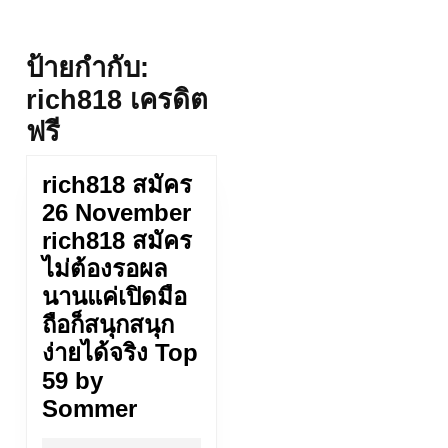
ป้ายกำกับ:
rich818 เครดิต
ฟรี
rich818 สมัคร
26 November
rich818 สมัคร
ไม่ต้องรอผล
นานแค่เปิดมือ
ถือก็สนุกสนุก
ง่ายได้จริง Top
59 by
rich818
Sommer
สมัคร