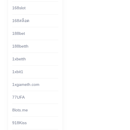
168slot
168สล็อต
188bet
188betth
1xbetth
1xbit1
1xgameth.com
77UFA
8lots.me
918Kiss