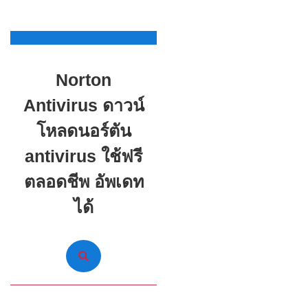
Skip
to
content
Norton
Skip
to
Antivirus ดาวน์
content
โหลดนอร์ตัน
antivirus ใช้ฟรี
ตลอดชีพ อัพเดท
ได้