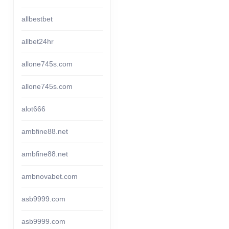
allbestbet
allbet24hr
allone745s.com
allone745s.com
alot666
ambfine88.net
ambfine88.net
ambnovabet.com
asb9999.com
asb9999.com