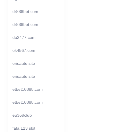
dr888bet.com
dr888bet.com
du2477.com
ek4567.com
erisauto.site
erisauto.site
etbet16888.com
etbet16888.com
eu369club
fafa 123 slot