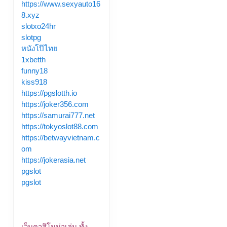
https://www.sexyauto16
8.xyz
slotxo24hr
slotpg
หนังโป๊ไทย
1xbetth
funny18
kiss918
https://pgslotth.io
https://joker356.com
https://samurai777.net
https://tokyoslot88.com
https://betwayvietnam.c
om
https://jokerasia.net
pgslot
pgslot
เว็บคาสิโนน่าเล่น ทั้ง