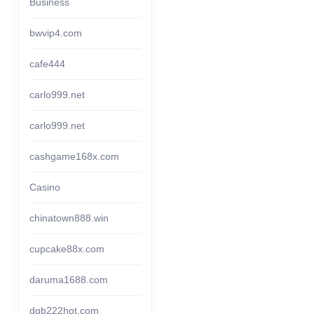
Business
bwvip4.com
cafe444
carlo999.net
carlo999.net
cashgame168x.com
Casino
chinatown888.win
cupcake88x.com
daruma1688.com
dgb222hot.com