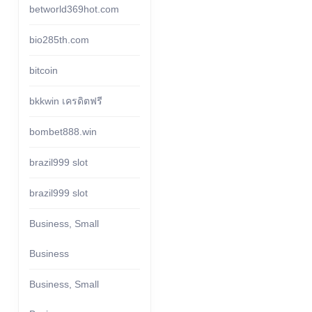
betworld369hot.com
bio285th.com
bitcoin
bkkwin เครดิตฟรี
bombet888.win
brazil999 slot
brazil999 slot
Business, Small
Business
Business, Small