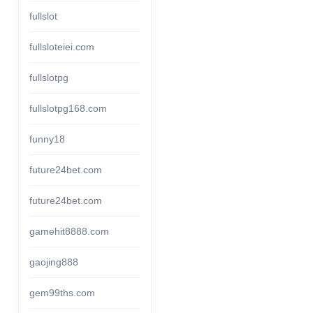
fullslot
fullsloteiei.com
fullslotpg
fullslotpg168.com
funny18
future24bet.com
future24bet.com
gamehit8888.com
gaojing888
gem99ths.com