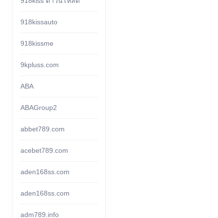
918kiss ดาวน์โหลด
918kissauto
918kissme
9kpluss.com
ABA
ABAGroup2
abbet789.com
acebet789.com
aden168ss.com
aden168ss.com
adm789.info