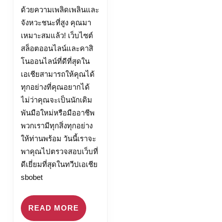
ด้วยความเพลิดเพลินและ
จังหวะชนะที่สูง คุณมา
เหมาะสมแล้ว! เว็บไซต์
สล็อตออนไลน์และคาสิ
โนออนไลน์ที่ดีที่สุดใน
เอเชียสามารถให้คุณได้
ทุกอย่างที่คุณอยากได้
ไม่ว่าคุณจะเป็นนักเดิม
พันมือใหม่หรือมืออาชีพ
พวกเรามีทุกสิ่งทุกอย่าง
ให้ท่านพร้อม วันนี้เราจะ
พาคุณไปตรวจสอบเว็บที่
ดีเยี่ยมที่สุดในทวีปเอเชีย
sbobet
READ
READ MORE
MORE