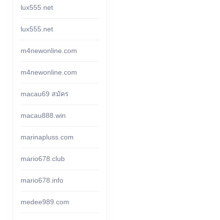
lux555.net
lux555.net
m4newonline.com
m4newonline.com
macau69 สมัคร
macau888.win
marinapluss.com
mario678.club
mario678.info
medee989.com