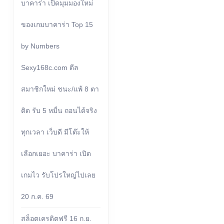
บาคาร่า เปิดมุมมองใหม่
ของเกมบาคาร่า Top 15
by Numbers
Sexy168c.com ดีล
สมาชิกใหม่ ชนะ/แพ้ 8 ตา
ติด รับ 5 หมื่น ถอนได้จริง
ทุกเวลา เว็บดี มีโต๊ะให้
เลือกเยอะ บาคาร่า เปิด
เกมไว รับโปรใหญ่ไปเลย
20 ก.ค. 69
สล็อตเครดิตฟรี 16 ก.ย.