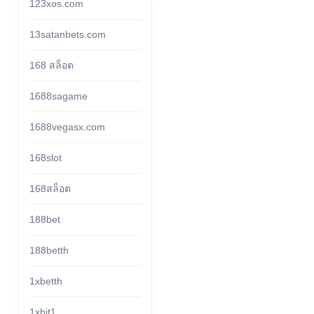
123xos.com
13satanbets.com
168 สล็อต
1688sagame
1688vegasx.com
168slot
168สล็อต
188bet
188betth
1xbetth
1xbit1