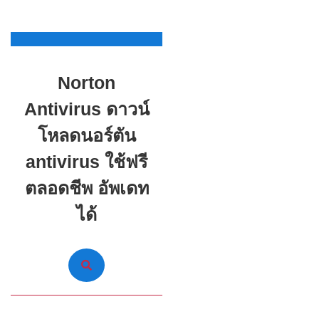
Skip
to
content
Norton
Skip
to
Antivirus ดาวน์
content
โหลดนอร์ตัน
antivirus ใช้ฟรี
ตลอดชีพ อัพเดท
ได้