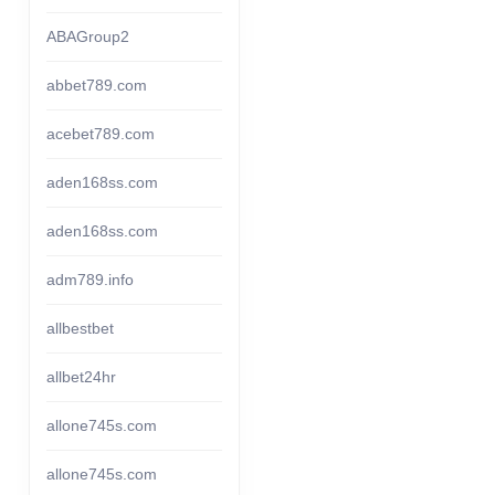
ABAGroup2
abbet789.com
acebet789.com
aden168ss.com
aden168ss.com
adm789.info
allbestbet
allbet24hr
allone745s.com
allone745s.com