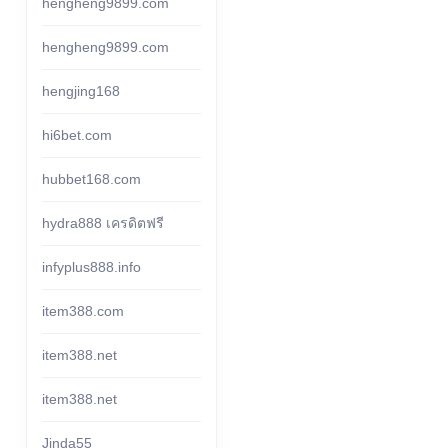
hengheng9899.com
hengheng9899.com
hengjing168
hi6bet.com
hubbet168.com
hydra888 เครดิตฟรี
infyplus888.info
item388.com
item388.net
item388.net
Jinda55