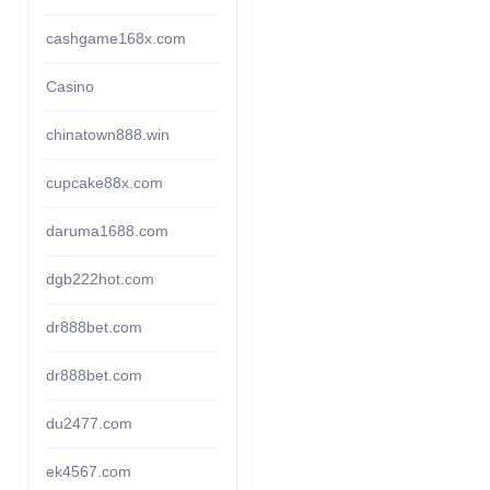
cashgame168x.com
Casino
chinatown888.win
cupcake88x.com
daruma1688.com
dgb222hot.com
dr888bet.com
dr888bet.com
du2477.com
ek4567.com