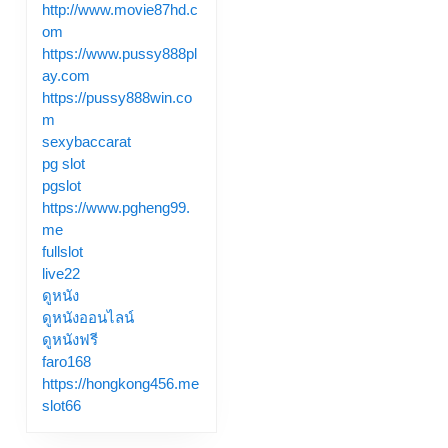
http://www.movie87hd.c
om
https://www.pussy888pl
ay.com
https://pussy888win.co
m
sexybaccarat
pg slot
pgslot
https://www.pgheng99.
me
fullslot
live22
ดูหนัง
ดูหนังออนไลน์
ดูหนังฟรี
faro168
https://hongkong456.me
slot66