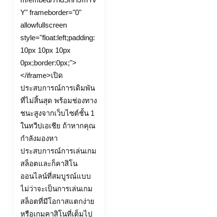
Y" frameborder="0"
allowfullscreen
style="float:left;padding:
10px 10px 10px
0px;border:0px;">
</iframe>เปิด
ประสบการณ์การเดิมพัน
ที่ไม่สิ้นสุด พร้อมช่องทาง
ชนะสูงจากเว็บไซต์ชั้น 1
ในทวีปเอเชีย ถ้าหากคุณ
กำลังมองหา
ประสบการณ์การเล่นเกม
สล็อตและก็คาสิโน
ออนไลน์ที่สมบูรณ์แบบ
ไม่ว่าจะเป็นการเล่นเกม
สล็อตที่มีโอกาสแตกง่าย
หรือเกมคาสิโนที่เต็มไป