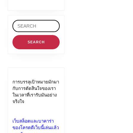
Search
for:
การบรรลุเป้าหมายมักมา
กับการตัดสินใจของเรา
ในเวลาที่เรารับมันอย่าง
จริงใจ
เว็บสล็อตและบาคาร่า
ของโครตดีเว็บนี้เล่นแล้ว