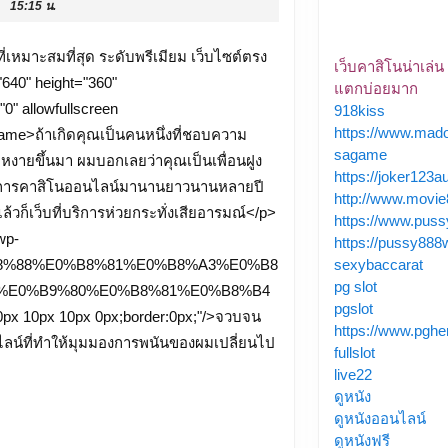
15:15 น.
เหมาะสมที่สุด ระดับพรีเมียม เว็บไซต์ตรง
เว็บคาสิโนน่าเล่น 
"640" height="360"
แตกบ่อยมาก
" allowfullscreen
918kiss
https://www.mad
iframe>ถ้าเกิดคุณเป็นคนหนึ่งที่ชอบความ
sagame
หงายขึ้นมา ผมบอกเลยว่าคุณเป็นเพื่อนฝูง
https://joker123a
นวงการคาสิโนออนไลน์มานานยาวนานหลายปี
http://www.movi
ล้วก็เว็บที่บริการห่วยกระทั่งเสียอารมณ์</p>
https://www.pus
wp-
https://pussy888
0%B8%88%E0%B8%81%E0%B8%A3%E0%B8
sexybaccarat
pg slot
%E0%B9%80%E0%B8%81%E0%B8%B4
pgslot
10px 10px 10px 0px;border:0px;"/>จวบจน
https://www.pgh
อนไลน์ที่ทำให้มุมมองการพนันของผมเปลี่ยนไป
fullslot
live22
ดูหนัง
ดูหนังออนไลน์
ดูหนังฟรี