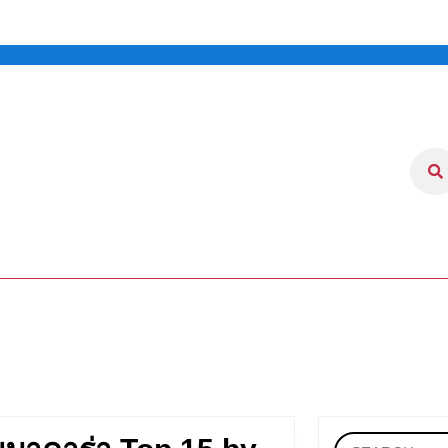
Search