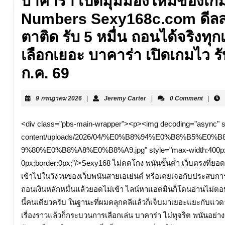
บาคาร่า เปิดมุมมองใหม่ของเก
Numbers Sexy168c.com ดีลสม
ตาติด รับ 5 หมื่น ถอนได้จริงทุกเ
เลือกเยอะ บาคาร่า เปิดเกมไว 
บา
ก.ค. 69
คา
9
Jeremy
9 กรกฎาคม 2026
|
Jeremy Carter
|
0 Comment
|
ร่า
กรกฎาคม
Carter
2026
เปิด
<div class="pbs-main-wrapper"><p><img decoding="async" 
content/uploads/2026/04/%E0%B8%94%E0%B8%B5%E
มุม
9%80%E0%B8%A8%E0%B8%A9.jpg" style="max-width:400px;flo
มอง
0px;border:0px;"/>Sexy168 ไม่คดโกง พนันขั้นต่ำ เว็บตรงที่ยอด
เข้าไปในวังวนของเว็บพนันสายเอเย่นต์ หรือเคยเจอกับประสบก
ใหม่
ถอนเงินหลักหมื่นแล้วยอดไม่เข้า ไลน์หาแอดมินก็โดนอ่านไม่ต
ของ
นี้คนเดียวครับ ในฐานะที่ผมคลุกคลีแล้วก็เจ็บมาเยอะแยะกับแวดว
เกม
เรื่องราวแล้วก็กระบวนการเลือกเล่น บาคาร่า ไม่ทุจริต พนันอย่า