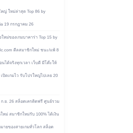
ใหญ่ ใหม่ล่าสุด Top 86 by
ia 19 กรกฎาคม 26
องใหม่ของเกมบาคาร่า Top 15 by
.com ดีลสมาชิกใหม่ ชนะ/แพ้ 8
อนได้จริงทุกเวลา เว็บดี มีโต๊ะให้
 เปิดเกมไว รับโปรใหญ่ไปเลย 20
 ก.ย. 26 สล็อตเครดิตฟรี ศูนย์รวม
ใหม่ สมาชิกใหม่รับ 100% ได้เงิน
ุดหมายของสายเกมทั่วโลก สล็อต