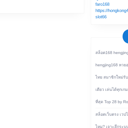
faro168
https://hongkong
slot66
สล็อต168 hengjin
hengjing168 หวยออ
ไทย สมาชิกใหม่รับ 
เดียว เล่นได้ทุกเ
ที่สุด Top 28 by R
สล็อตเว็บตรง เวปไ
ไหม? เจาะลึกระบบเก