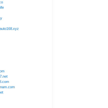
co
ife
ay
auto168.xyz
com
7.net
88.com
etnam.com
net