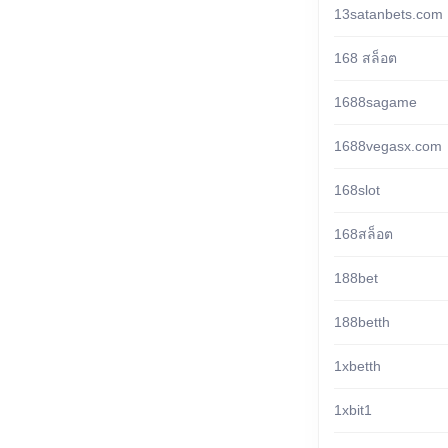
13satanbets.com
168 สล็อต
1688sagame
1688vegasx.com
168slot
168สล็อต
188bet
188betth
1xbetth
1xbit1