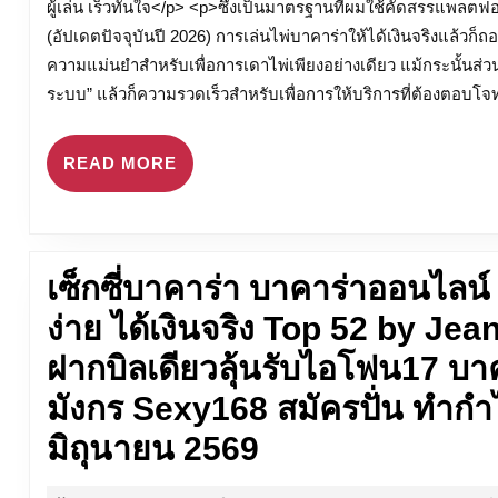
ผู้เล่น เร็วทันใจ</p> <p>ซึ่งเป็นมาตรฐานที่ผมใช้คัดสรรแพลตฟอ
บา
(อัปเดตปัจจุบันปี 2026) การเล่นไพ่บาคาร่าให้ได้เงินจริงแล้วก็ถอน
คา
ความแม่นยำสำหรับเพื่อการเดาไพ่เพียงอย่างเดียว แม้กระนั้นส่
ระบบ” แล้วก็ความรวดเร็วสำหรับเพื่อการให้บริการที่ต้องตอบโจ
ร่า
Top
READ
READ MORE
15
MORE
by
Numbers
เซ็กซี่บาคาร่า บาคาร่าออนไลน์
Sexy168c.com
ง่าย ได้เงินจริง Top 52 by J
ดี
ฝากบิลเดียวลุ้นรับไอโฟน17 บาคา
ล
มังกร Sexy168 สมัครปั่น ทำกำไร
สมาชิก
เซ็กซี่
มิถุนายน 2569
ใหม่
บา