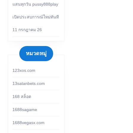
แสนทุกวัน pussy888play
เปิดประสบการณ์ใหม่ทันที
11 กรกฎาคม 26
หมวดหมู่
123xos.com
13satanbets.com
168 สล็อต
1688sagame
1688vegasx.com