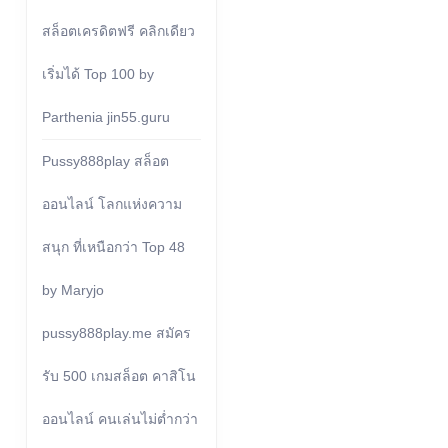
สล็อตเครดิตฟรี คลิกเดียว
เริ่มได้ Top 100 by
Parthenia jin55.guru
Pussy888play สล็อต
ออนไลน์ โลกแห่งความ
สนุก ที่เหนือกว่า Top 48
by Maryjo
pussy888play.me สมัคร
รับ 500 เกมสล็อต คาสิโน
ออนไลน์ คนเล่นไม่ต่ำกว่า