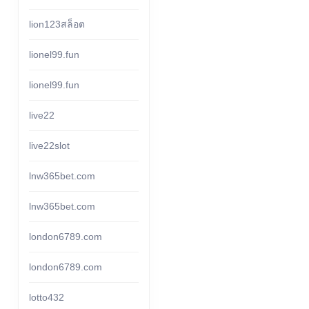
lion123สล็อต
lionel99.fun
lionel99.fun
live22
live22slot
lnw365bet.com
lnw365bet.com
london6789.com
london6789.com
lotto432