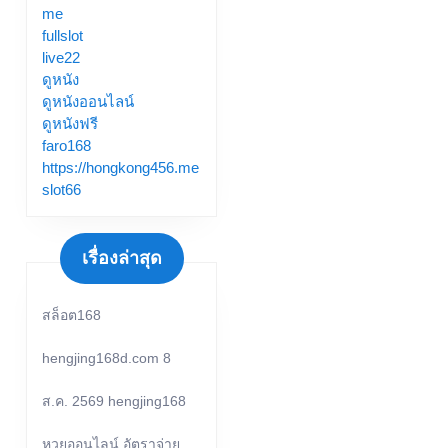
me
fullslot
live22
ดูหนัง
ดูหนังออนไลน์
ดูหนังฟรี
faro168
https://hongkong456.me
slot66
เรื่องล่าสุด
สล็อต168
hengjing168d.com 8
ส.ค. 2569 hengjing168
หวยออนไลน์ อัตราจ่าย