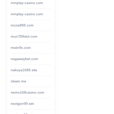
mmplay-casino.com
mmplay-casino.com
moza888.com
mun789slot.com
mwin9s.com
nagawaybet.com
nakoya1688.site
nbwin.me
nemo168casino.com
nextgen99.win