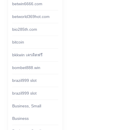
betwin6666.com
betworld369hot.com
bio285th.com
bitcoin
bkkwin เครดิตฟรี
bombet888.win
brazil999 slot
brazil999 slot
Business, Small
Business