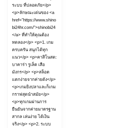
ดมิน
ระบบ ที่ปลอดภัย</p>
ตอบ
<p>ลักษณะเด่นของ <a
แชต
href="https://www.shino
ทันใจ}
bi24hr.com/">shinobi24
</a> ที่ทำให้คุณต้อง
{บริการ
ทดลอง</p> <p>1. เกม
เร็ว
ครบครัน สนุกได้ทุก
ทัน
แนว</p> <p>คาสิโนสด:
เวลา}
บาคาร่า รูเล็ต เสือ
ดูแล
มังกร</p> <p>สล็อต
ตลอด
แตกง่ายจากค่ายดัง</p>
24
<p>เกมยิงปลาและก็เกม
ชั่วโมง{เว็บ
กราฟสุดนำสมัย</p>
ตรง
<p>ทุกเกมผ่านการ
มั่นคง
ยืนยันจากค่ายมาตรฐาน
ปลอดภัย
สากล เล่นง่าย ได้เงิน
สูง}
จริง</p> <p>2. ระบบ