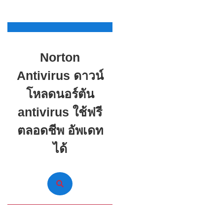
Skip
to
content
Norton
Skip
to
Antivirus ดาวน์
content
โหลดนอร์ตัน
antivirus ใช้ฟรี
ตลอดชีพ อัพเดท
ได้