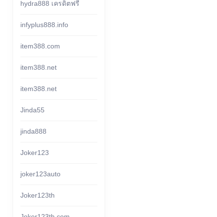
hydra888 เครดิตฟรี
infyplus888.info
item388.com
item388.net
item388.net
Jinda55
jinda888
Joker123
joker123auto
Joker123th
Joker123th.com