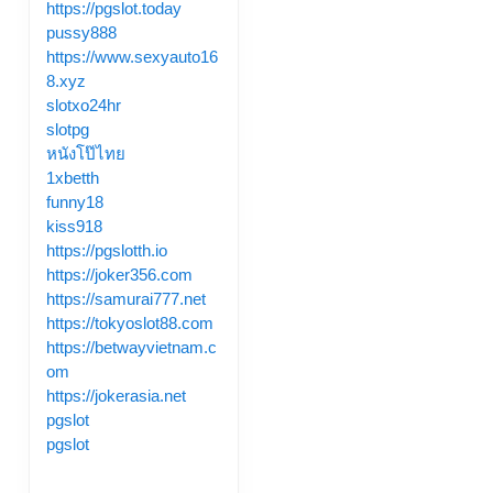
https://pgslot.today
pussy888
https://www.sexyauto16
8.xyz
slotxo24hr
slotpg
หนังโป๊ไทย
1xbetth
funny18
kiss918
https://pgslotth.io
https://joker356.com
https://samurai777.net
https://tokyoslot88.com
https://betwayvietnam.c
om
https://jokerasia.net
pgslot
pgslot