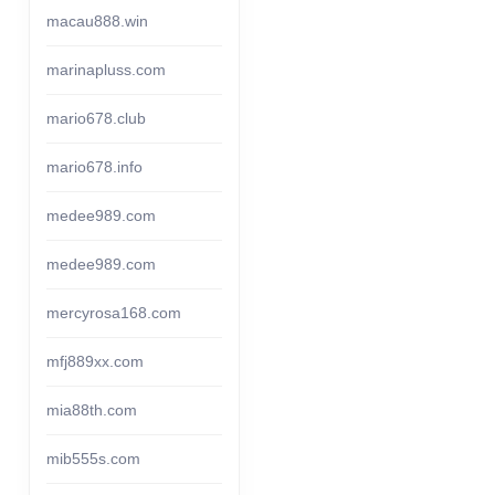
macau888.win
marinapluss.com
mario678.club
mario678.info
medee989.com
medee989.com
mercyrosa168.com
mfj889xx.com
mia88th.com
mib555s.com