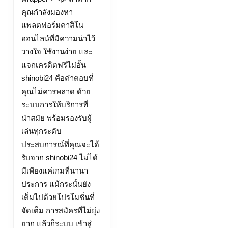
{โบนัส
คุณกำลังมองหา
เติม
แพลตฟอร์มคาสิโน
เงิน
ออนไลน์ที่มีความน่าไว้
แจก
วางใจ ใช้งานง่าย และ
จริง}
แจกเครดิตฟรีไม่อั้น
{ไม่
shinobi24 คือคำตอบที่
จำกัด
คุณไม่ควรพลาด ด้วย
ระบบการให้บริการที่
จำนวน
นำสมัย พร้อมรองรับผู้
ครั้ง}
เล่นทุกระดับ
{ถอน
ประสบการณ์ที่คุณจะได้
ได้
รับจาก shinobi24 ไม่ได้
เต็ม
มีเพียงแค่เกมที่นานา
ทุก
ประการ แม้กระนั้นยัง
ยอด}
เต็มไปด้วยโปรโมชั่นที่
{ทีม
จัดเต็ม การสมัครที่ไม่ยุ่ง
แอ
ยาก แล้วก็ระบบ เข้าสู่