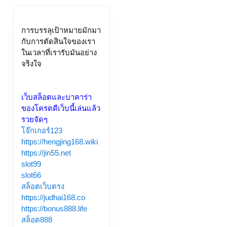
การบรรลุเป้าหมายมักมา
กับการตัดสินใจของเรา
ในเวลาที่เรารับมันอย่าง
จริงใจ
เว็บสล็อตและบาคาร่า
ของโครตดีเว็บนี้เล่นแล้ว
รวยจัดๆ
โจ๊กเกอร์123
https://hengjing168.wiki
https://jin55.net
slot99
slot66
สล็อตเว็บตรง
https://judhai168.co
https://bonus888.life
สล็อต888