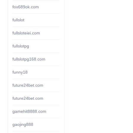
fox689ok.com
fullslot
fullsloteiei.com
fullslotpg
fullslotpg168.com
funny18
future24bet.com
future24bet.com
gamehit8888.com
gaojing888