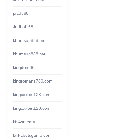
juad888
Judhai168
khumsup888.me
khumsup888.me
kingdom66
kingromans789.com
kingxxxbet123.com
kingxxxbet123.com
ktv4sd.com
lalikabetsgame.com