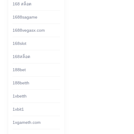
168 สล็อต
1688sagame
1688vegasx.com
168slot
168สล็อต
188bet
188betth
1xbetth
1xbit1
1xgameth.com