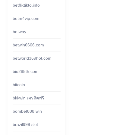
betflixtikto.info
betm4vip.com
betway
betwin6666.com
betworld369hot.com
bio285th.com
bitcoin
bkkwin เครดิตฟรี
bombet888.win
brazil999 slot