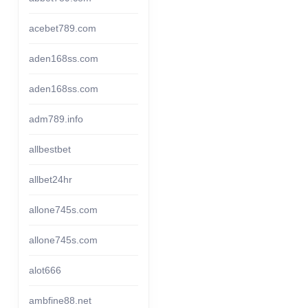
acebet789.com
aden168ss.com
aden168ss.com
adm789.info
allbestbet
allbet24hr
allone745s.com
allone745s.com
alot666
ambfine88.net