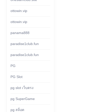
ottowin.vip
ottowin.vip
panama888
paradise1club.fun
paradise1club.fun
PG
PG Slot
pg slot เว็บตรง
pg SuperGame
pg สล็อต