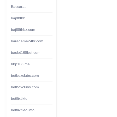
Baccarat
baj88thb
baj88thbz.com
bar4game24hr.com
baslot168bet.com
bbp168.me
betboxclubs.com
betboxclubs.com
betflixtikto
betflixtikto.info