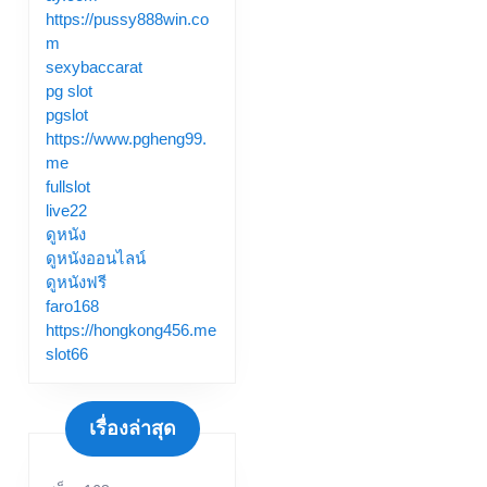
https://pussy888win.co
m
sexybaccarat
pg slot
pgslot
https://www.pgheng99.
me
fullslot
live22
ดูหนัง
ดูหนังออนไลน์
ดูหนังฟรี
faro168
https://hongkong456.me
slot66
เรื่องล่าสุด