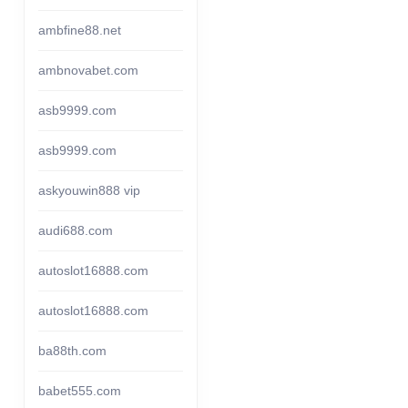
ambfine88.net
ambnovabet.com
asb9999.com
asb9999.com
askyouwin888 vip
audi688.com
autoslot16888.com
autoslot16888.com
ba88th.com
babet555.com