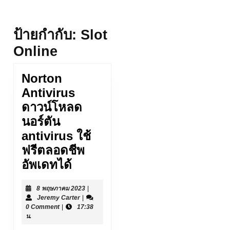
ป้ายกำกับ:
Slot
Online
Norton
Antivirus
ดาวน์โหลด
นอร์ตัน
antivirus ใช้
ฟรีตลอดชีพ
Norton
อัพเดทได้
Antivirus
8
8 พฤษภาคม 2023
|
ดาวน์
Jeremy
พฤษภาคม
Jeremy Carter
|
โหลด
Carter
2023
0 Comment
|
17:38
น.
นอร์