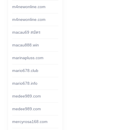
m4newonline.com
m4newonline.com
macau69 สมัคร
macau888.win
marinapluss.com
mario678.club
mario678.info
medee989.com
medee989.com
mercyrosa168.com