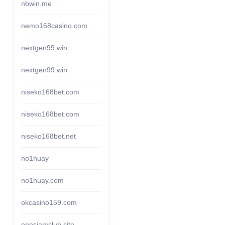
nbwin.me
nemo168casino.com
nextgen99.win
nextgen99.win
niseko168bet.com
niseko168bet.com
niseko168bet.net
no1huay
no1huay.com
okcasino159.com
onesiamclub.site