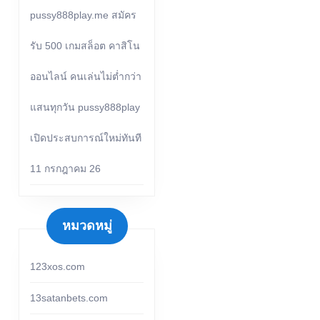
pussy888play.me สมัคร
รับ 500 เกมสล็อต คาสิโน
ออนไลน์ คนเล่นไม่ต่ำกว่า
แสนทุกวัน pussy888play
เปิดประสบการณ์ใหม่ทันที
11 กรกฎาคม 26
หมวดหมู่
123xos.com
13satanbets.com