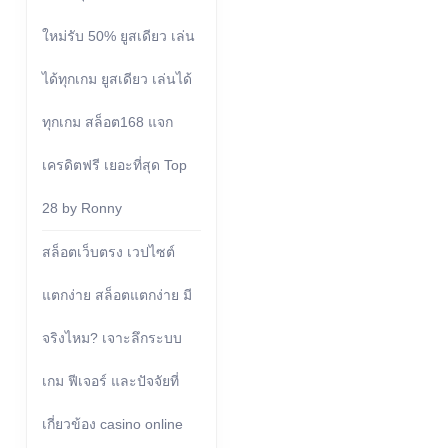
ใหม่รับ 50% ยูสเดียว เล่น
ได้ทุกเกม ยูสเดียว เล่นได้
ทุกเกม สล็อต168 แจก
เครดิตฟรี เยอะที่สุด Top
28 by Ronny
สล็อตเว็บตรง เวปไซต์
แตกง่าย สล็อตแตกง่าย มี
จริงไหม? เจาะลึกระบบ
เกม ฟีเจอร์ และปัจจัยที่
เกี่ยวข้อง casino online