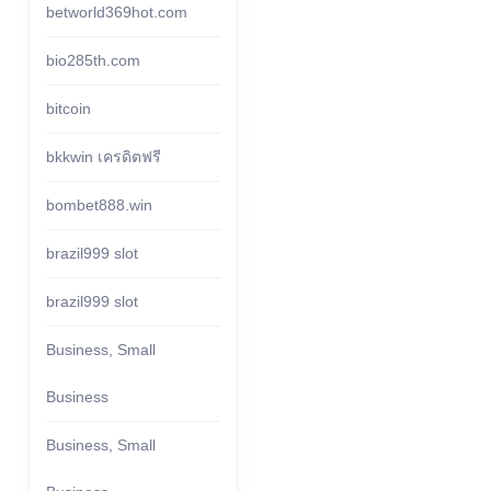
betworld369hot.com
bio285th.com
bitcoin
bkkwin เครดิตฟรี
bombet888.win
brazil999 slot
brazil999 slot
Business, Small
Business
Business, Small