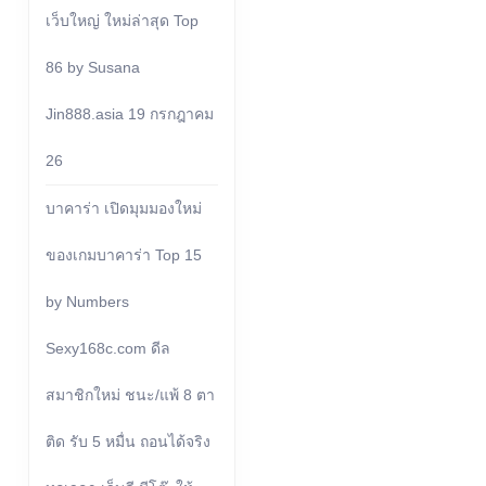
เว็บใหญ่ ใหม่ล่าสุด Top
86 by Susana
Jin888.asia 19 กรกฎาคม
26
บาคาร่า เปิดมุมมองใหม่
ของเกมบาคาร่า Top 15
by Numbers
Sexy168c.com ดีล
สมาชิกใหม่ ชนะ/แพ้ 8 ตา
ติด รับ 5 หมื่น ถอนได้จริง