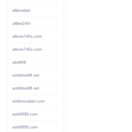
allbestbet
allbet24hr
allone745s.com
allone745s.com
alot666
ambfine88.net
ambfine88.net
ambnovabet.com
asb9999.com
asb9999.com