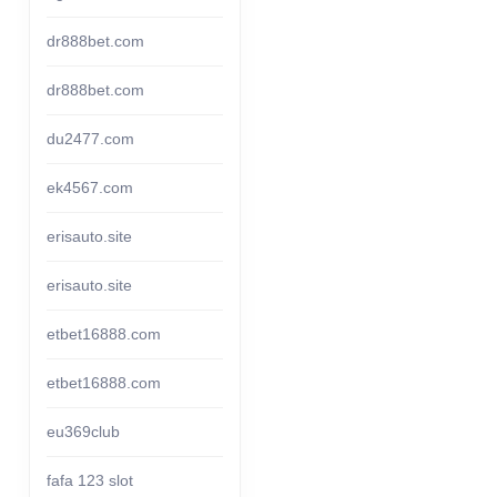
dr888bet.com
dr888bet.com
du2477.com
ek4567.com
erisauto.site
erisauto.site
etbet16888.com
etbet16888.com
eu369club
fafa 123 slot