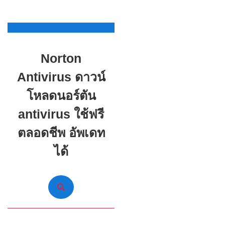
Skip
to
content
Norton
Skip
to
Antivirus ดาวน์
content
โหลดนอร์ตัน
antivirus ใช้ฟรี
ตลอดชีพ อัพเดท
ได้