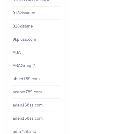
918kissauto
918kissme
9kpluss.com
ABA
ABAGroup2
abbet789.com
acebet789.com
aden168ss.com
aden168ss.com
adm789.info