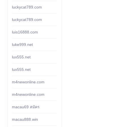
luckycat789.com
luckycat789.com
luis16888.com
luke999.net
lux555.net
lux555.net
m4newonline.com
m4newonline.com
macau69 สมัคร
macau888.win