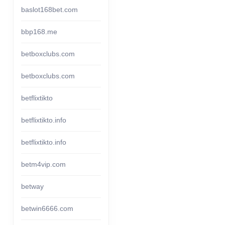
baslot168bet.com
bbp168.me
betboxclubs.com
betboxclubs.com
betflixtikto
betflixtikto.info
betflixtikto.info
betm4vip.com
betway
betwin6666.com