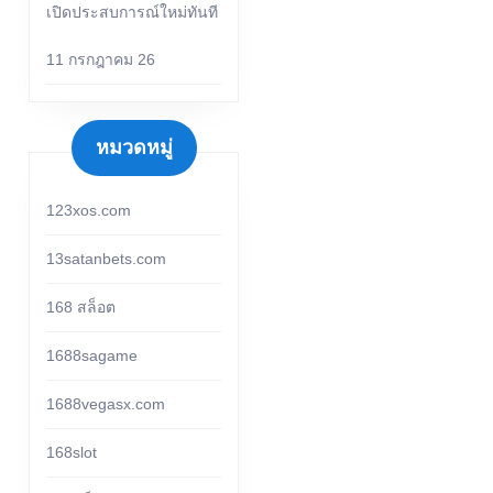
เปิดประสบการณ์ใหม่ทันที
11 กรกฎาคม 26
หมวดหมู่
123xos.com
13satanbets.com
168 สล็อต
1688sagame
1688vegasx.com
168slot