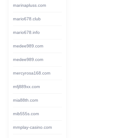
marinapluss.com
mario678.club
mario678.info
medee989.com
medee989.com
mercyrosa168.com
mfj889xx.com
mia88th.com
mib555s.com
mmplay-casino.com