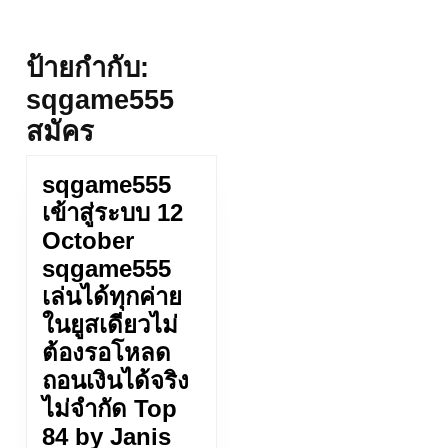
ป้ายกำกับ:
sqgame555
สมัคร
sqgame555
เข้าสู่ระบบ 12
October
sqgame555
เล่นได้ทุกค่าย
ในยูสเดียวไม่
ต้องรอโหลด
ถอนเงินได้จริง
ไม่จำกัด Top
sqgame555
84 by Janis