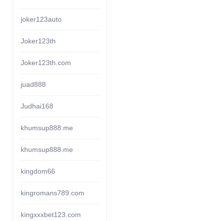
joker123auto
Joker123th
Joker123th.com
juad888
Judhai168
khumsup888.me
khumsup888.me
kingdom66
kingromans789.com
kingxxxbet123.com