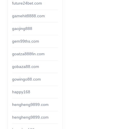
future24bet.com
gamehit8888.com
gaojing888
gem99ths.com
goatza888fin.com
gobaza88.com
gowingo88.com
happy168
hengheng9899.com
hengheng9899.com