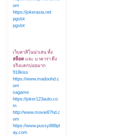
om
https://jokerasia.net
pgslot
pgslot
เว็บคาสิโนน่าเล่น ทั้ง
สล็อต
และ
บาคาร่า
ตึง
จริงแตกบ่อยมาก
918kiss
https://www.madoohd.c
om
sagame
https://joker123auto.co
m
http://www.movie87hd.c
om
https://www.pussy888pl
ay.com