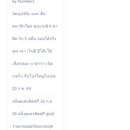
by Numbers
Sexy168c.com ดีล
สมาชิกใหม่ ชนะ/แพ้ 8 ตา
ติด รับ 5 หมื่น ถอนได้จริง
ทุกเวลา เว็บดี มีโต๊ะให้
เลือกเยอะ บาคาร่า เปิด
เกมไว รับโปรใหญ่ไปเลย
20 ก.ค. 69
สล็อตเครดิตฟรี 16 ก.ย.
26 สล็อตเครดิตฟรี ศูนย์
รวมเกมยอดนิยมแห่งยุค