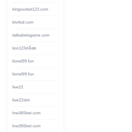
kingxxxbet123.com
ktv4sd.com
lalikabetsgame.com
lion123สล็อต
lionel99.fun
lionel99.fun
live22
live22slot
lnw365bet.com
lnw365bet.com