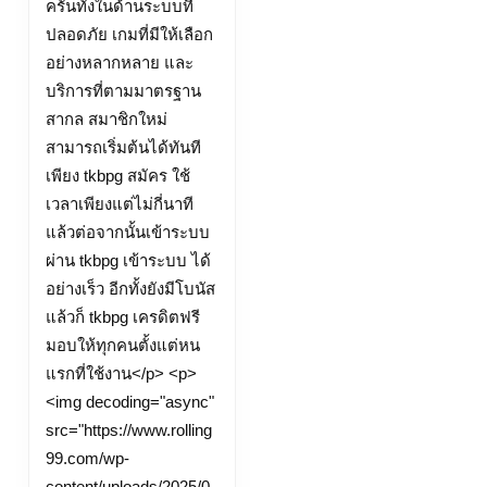
ครันทั้งในด้านระบบที่
โปร่งใส
ปลอดภัย เกมที่มีให้เลือก
ตรวจ
อย่างหลากหลาย และ
สอบ
บริการที่ตามมาตรฐาน
ง่าย
สากล สมาชิกใหม่
Top
สามารถเริ่มต้นได้ทันที
20
เพียง tkbpg สมัคร ใช้
by
เวลาเพียงแต่ไม่กี่นาที
Traci
แล้วต่อจากนั้นเข้าระบบ
ผ่าน tkbpg เข้าระบบ ได้
อย่างเร็ว อีกทั้งยังมีโบนัส
แล้วก็ tkbpg เครดิตฟรี
มอบให้ทุกคนตั้งแต่หน
แรกที่ใช้งาน</p> <p>
<img decoding="async"
src="https://www.rolling
99.com/wp-
content/uploads/2025/0