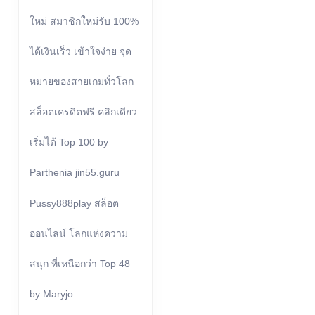
ใหม่ สมาชิกใหม่รับ 100%
ได้เงินเร็ว เข้าใจง่าย จุด
หมายของสายเกมทั่วโลก
สล็อตเครดิตฟรี คลิกเดียว
เริ่มได้ Top 100 by
Parthenia jin55.guru
Pussy888play สล็อต
ออนไลน์ โลกแห่งความ
สนุก ที่เหนือกว่า Top 48
by Maryjo