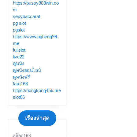
https://pussy888win.co
m
sexybaccarat
pg slot
pgslot
https://www.pgheng99.
me
fullslot
live22
ดูหนัง
ดูหนังออนไลน์
ดูหนังฟรี
faro168
https://hongkong456.me
slot66
เรื่องล่าสุด
สล็อต168