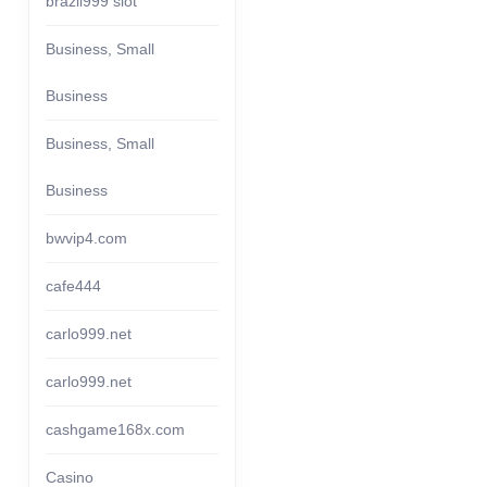
brazil999 slot
Business, Small
Business
Business, Small
Business
bwvip4.com
cafe444
carlo999.net
carlo999.net
cashgame168x.com
Casino