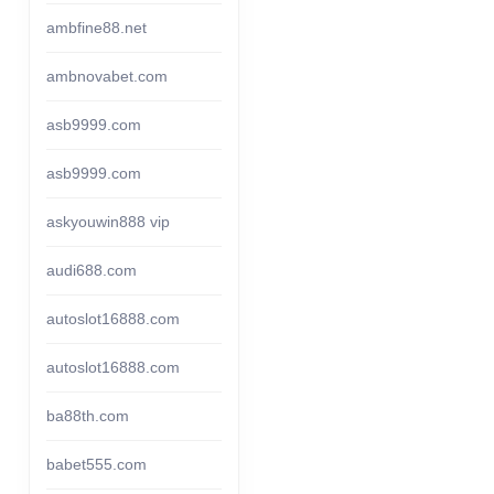
ambfine88.net
ambnovabet.com
asb9999.com
asb9999.com
askyouwin888 vip
audi688.com
autoslot16888.com
autoslot16888.com
ba88th.com
babet555.com