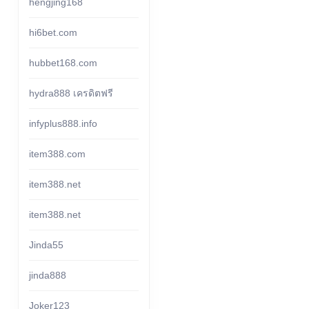
hengjing168
hi6bet.com
hubbet168.com
hydra888 เครดิตฟรี
infyplus888.info
item388.com
item388.net
item388.net
Jinda55
jinda888
Joker123