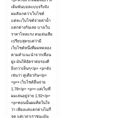
พัน
เดิมพันบอลแบบจริงจัง
กีฬา
ผมสังเกตว่าเว็บไซต์
โปร่งใส
แต่ละเว็บไซต์จ่ายค่าน้ำ
จ่าย
แตกต่างกันเลย บางเว็บ
ทุก
ราคาไหลแรง คนเล่นเสีย
ยอด
เปรียบสุดๆแต่ว่ามี
Top
เว็บไซต์หนึ่งที่ผมทดลอง
61
ตามคำแนะนำจากเพื่อน
by
ฝูง มันให้อัตราต่อรองดี
Jeana
ยิ่งกว่าเห็นๆ</p> <p>ดัง
เช่นว่า คู่เดียวกัน</p>
<p>• เว็บไซต์อื่นจ่าย
1.78</p> <p>• แต่เว็บที่
ผมเล่นอยู่จ่าย 1.92</p>
<p>ตอนนั้นผมคิดในใจ
ว่า เพียงแค่แตกต่างไม่กี่
จุด แต่เวลาเราชนะมัน