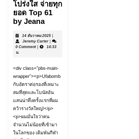
โปร่งใส จ่ายทุก
ยอด Top 61
Ufabombx
by Jeana
ufabomb
14
14 ธันวาคม 2025
|
17
Jeremy
ธันวาคม
Jeremy Carter
|
มกรา
Carter
2025
0 Comment
|
14:33
น.
25
ufabombx
<div class="pbs-main-
มี
wrapper"><p>Ufabomb
บอล
กับอัตราต่อรองที่เหมาะ
ครบ
สมที่สุดและโบนัสอัน
ทุก
แสนน่าทึ่งครั้งแรกที่ผม
คู่
คว้ารางวัลใหญ่!</p>
ให้
<p>ผมมั่นใจว่าคน
เลือก
จำนวนไม่น้อยที่เข้ามา
แทง
ในโลกของ เดิมพันกีฬา