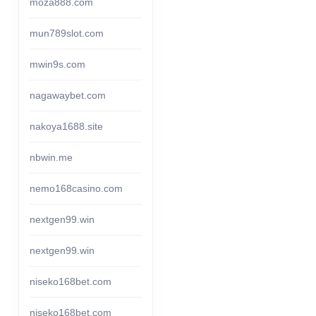
moza888.com
mun789slot.com
mwin9s.com
nagawaybet.com
nakoya1688.site
nbwin.me
nemo168casino.com
nextgen99.win
nextgen99.win
niseko168bet.com
niseko168bet.com