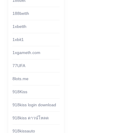
188bet
188betth
1xbetth
1xbit1
1xgameth.com
77UFA
8lots.me
918Kiss
918kiss login download
918kiss ดาวน์โหลด
918kissauto