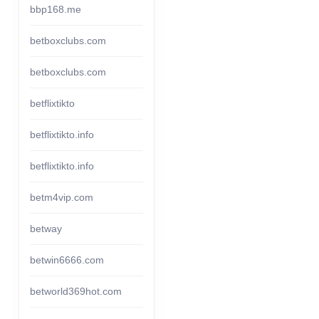
bbp168.me
betboxclubs.com
betboxclubs.com
betflixtikto
betflixtikto.info
betflixtikto.info
betm4vip.com
betway
betwin6666.com
betworld369hot.com