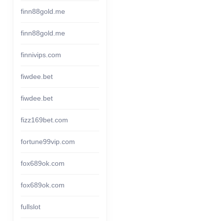
finn88gold.me
finn88gold.me
finnivips.com
fiwdee.bet
fiwdee.bet
fizz169bet.com
fortune99vip.com
fox689ok.com
fox689ok.com
fullslot