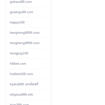
gobaza88.com
gowingo88.com
happy168
hengheng9899.com
hengheng9899.com
hengjing168
hi6bet.com
hubbet168.com
hydra888 เครดิตฟรี
infyplus888.info
item388.com