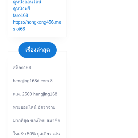
ดูหนังออนไลน์
ดูหนังฟรี
faro168
https://hongkong456.me
slot66
เรื่องล่าสุด
สล็อต168
hengjing168d.com 8
ส.ค. 2569 hengjing168
หวยออนไลน์ อัตราจ่าย
มากที่สุด ของไทย สมาชิก
ใหม่รับ 50% ยูสเดียว เล่น