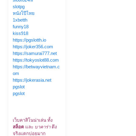
slotpg
หนังโป๊ไทย
1xbetth
funny18
kiss918
https://pgslotth.io
https://joker356.com
https://samurai777.net
https://tokyoslot88.com
https://betwayvietnam.c
om
https://jokerasia.net
pgslot
pgslot
เว็บคาสิโนน่าเล่น ทั้ง
สล็อต
และ
บาคาร่า
ตึง
จริงแตกบ่อยมาก