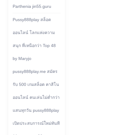
Parthenia jin55.guru
Pussy888play สล็อต
ออนไลน์ โลกแห่งความ
สนุก ที่เหนือกว่า Top 48
by Maryjo
pussy888play.me สมัคร
รับ 500 เกมสล็อต คาสิโน
ออนไลน์ คนเล่นไม่ต่ำกว่า
แสนทุกวัน pussy888play
เปิดประสบการณ์ใหม่ทันที