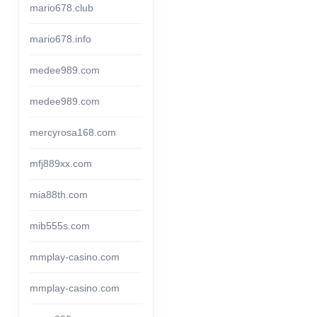
mario678.club
mario678.info
medee989.com
medee989.com
mercyrosa168.com
mfj889xx.com
mia88th.com
mib555s.com
mmplay-casino.com
mmplay-casino.com