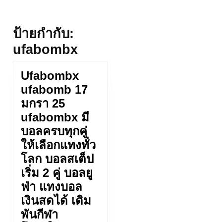
ป้ายกำกับ:
ufabombx
Ufabombx
ufabomb 17
มกรา 25
ufabombx มี
บอลครบทุกคู่
ให้เลือกแทงทั่ว
โลก บอลสเต็ป
เริ่ม 2 คู่ บอลยู
ฟ่า แทงบอล
เงินสดได้ เดิม
พันกีฬา