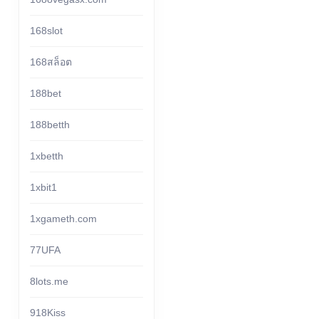
168slot
168สล็อต
188bet
188betth
1xbetth
1xbit1
1xgameth.com
77UFA
8lots.me
918Kiss