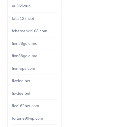
eu369club
fafa 123 slot
fcharoenkit168.com
finn88gold.me
finn88gold.me
finnivips.com
fiwdee.bet
fiwdee.bet
fizz169bet.com
fortune99vip.com