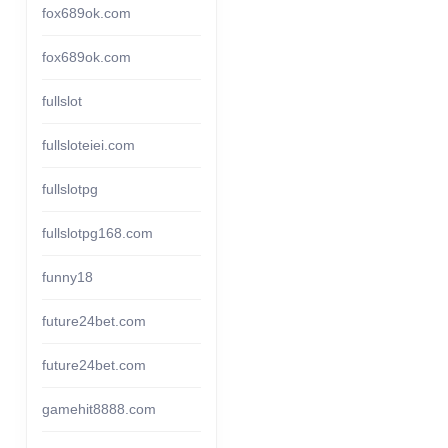
fox689ok.com
fox689ok.com
fullslot
fullsloteiei.com
fullslotpg
fullslotpg168.com
funny18
future24bet.com
future24bet.com
gamehit8888.com