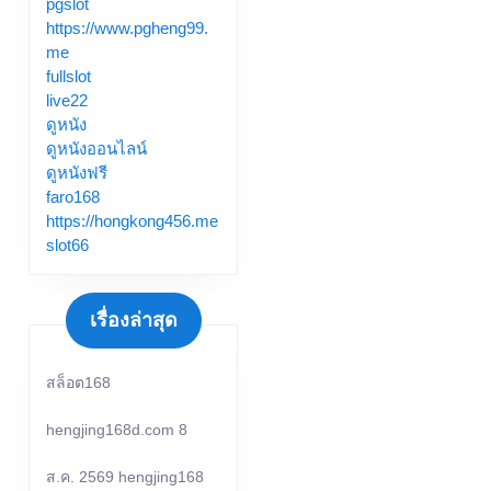
pgslot
https://www.pgheng99.
me
fullslot
live22
ดูหนัง
ดูหนังออนไลน์
ดูหนังฟรี
faro168
https://hongkong456.me
slot66
เรื่องล่าสุด
สล็อต168
hengjing168d.com 8
ส.ค. 2569 hengjing168