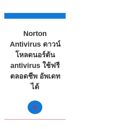
Skip
to
content
Norton
Skip
to
Antivirus ดาวน์
content
โหลดนอร์ตัน
antivirus ใช้ฟรี
ตลอดชีพ อัพเดท
ได้