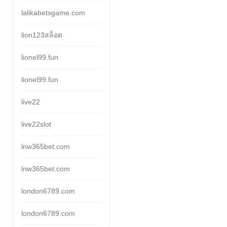
lalikabetsgame.com
lion123สล็อต
lionel99.fun
lionel99.fun
live22
live22slot
lnw365bet.com
lnw365bet.com
london6789.com
london6789.com