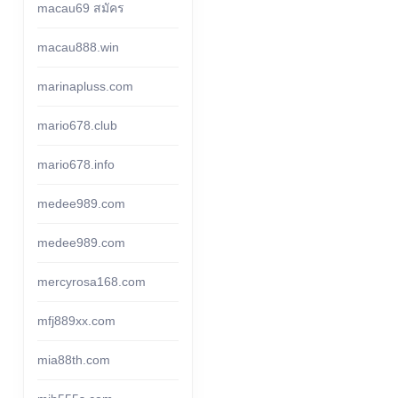
macau69 สมัคร
macau888.win
marinapluss.com
mario678.club
mario678.info
medee989.com
medee989.com
mercyrosa168.com
mfj889xx.com
mia88th.com