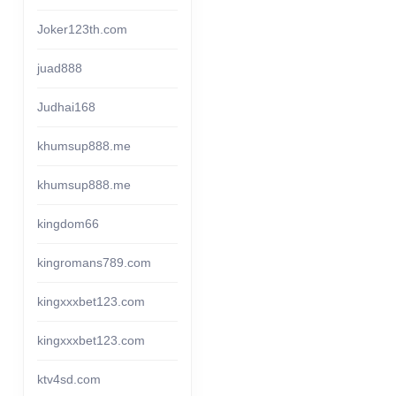
Joker123th.com
juad888
Judhai168
khumsup888.me
khumsup888.me
kingdom66
kingromans789.com
kingxxxbet123.com
kingxxxbet123.com
ktv4sd.com