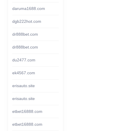
daruma1688.com
dgb222hot.com
dr888bet.com
dr888bet.com
du2477.com
ek4567.com
erisauto.site
erisauto.site
etbet16888.com
etbet16888.com