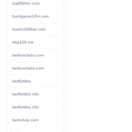
baj88thbz.com
bar4game24hr.com
baslot168bet.com
bbp168.me
betboxclubs.com
betboxclubs.com
betflixtikto
betflixtikto.info
betflixtikto.info
betm4vip.com