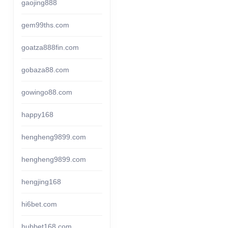
gaojing888
gem99ths.com
goatza888fin.com
gobaza88.com
gowingo88.com
happy168
hengheng9899.com
hengheng9899.com
hengjing168
hi6bet.com
hubbet168.com