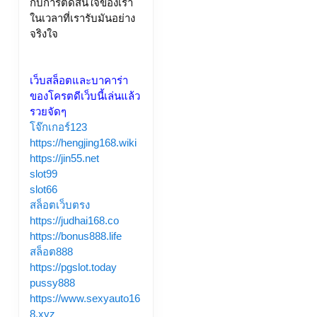
กับการตัดสินใจของเรา
ในเวลาที่เรารับมันอย่าง
จริงใจ
เว็บสล็อตและบาคาร่า
ของโครตดีเว็บนี้เล่นแล้ว
รวยจัดๆ
โจ๊กเกอร์123
https://hengjing168.wiki
https://jin55.net
slot99
slot66
สล็อตเว็บตรง
https://judhai168.co
https://bonus888.life
สล็อต888
https://pgslot.today
pussy888
https://www.sexyauto16
8.xyz