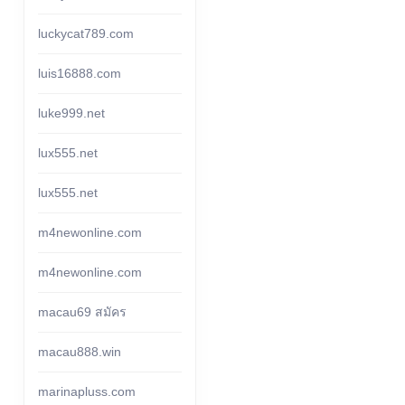
luckycat789.com
luis16888.com
luke999.net
lux555.net
lux555.net
m4newonline.com
m4newonline.com
macau69 สมัคร
macau888.win
marinapluss.com