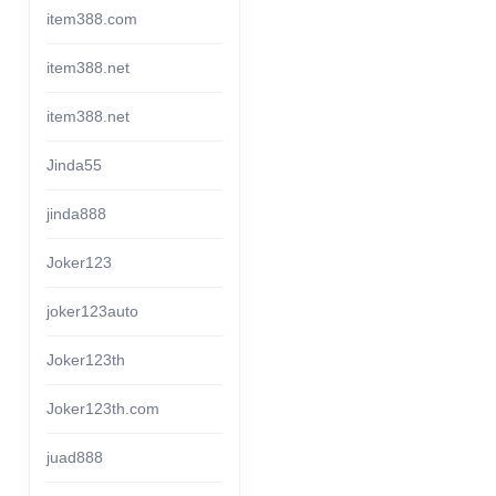
item388.com
item388.net
item388.net
Jinda55
jinda888
Joker123
joker123auto
Joker123th
Joker123th.com
juad888