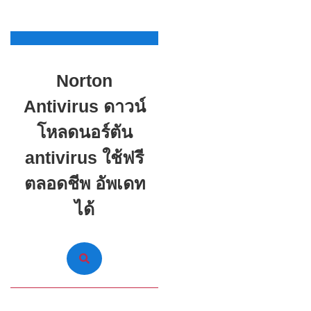
Skip
to
content
Norton
Skip
to
Antivirus ดาวน์
content
โหลดนอร์ตัน
antivirus ใช้ฟรี
ตลอดชีพ อัพเดท
ได้