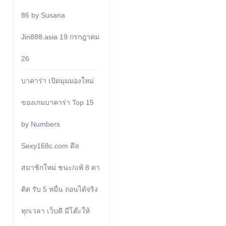
86 by Susana
Jin888.asia 19 กรกฎาคม
26
บาคาร่า เปิดมุมมองใหม่
ของเกมบาคาร่า Top 15
by Numbers
Sexy168c.com ดีล
สมาชิกใหม่ ชนะ/แพ้ 8 ตา
ติด รับ 5 หมื่น ถอนได้จริง
ทุกเวลา เว็บดี มีโต๊ะให้