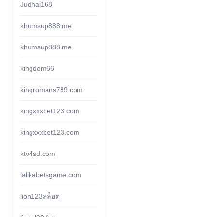
Judhai168
khumsup888.me
khumsup888.me
kingdom66
kingromans789.com
kingxxxbet123.com
kingxxxbet123.com
ktv4sd.com
lalikabetsgame.com
lion123สล็อต