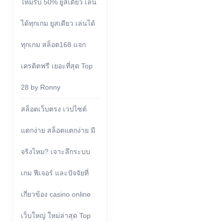
ใหม่รับ 50% ยูสเดียว เล่น
ได้ทุกเกม ยูสเดียว เล่นได้
ทุกเกม สล็อต168 แจก
เครดิตฟรี เยอะที่สุด Top
28 by Ronny
สล็อตเว็บตรง เวปไซต์
แตกง่าย สล็อตแตกง่าย มี
จริงไหม? เจาะลึกระบบ
เกม ฟีเจอร์ และปัจจัยที่
เกี่ยวข้อง casino online
เว็บใหญ่ ใหม่ล่าสุด Top