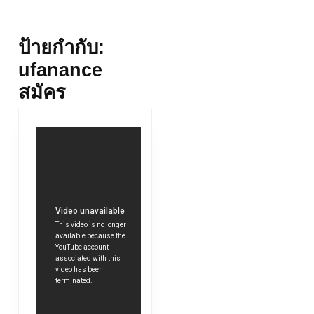
ป้ายกำกับ:
ufanance
สมัคร