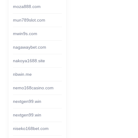
moza888.com
mun789slot.com
mwin9s.com
nagawaybet.com
nakoya1688.site
nbwin.me
nemo168casino.com
nextgen99.win
nextgen99.win
niseko168bet.com