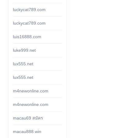
luckycat789.com
luckycat789.com
luis16888.com
luke999.net
lux555.net
lux555.net
m4newonline.com
m4newonline.com
macau69 สมัคร
macau888.win