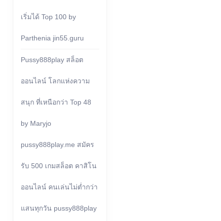
เริ่มได้ Top 100 by
Parthenia jin55.guru
Pussy888play สล็อต
ออนไลน์ โลกแห่งความ
สนุก ที่เหนือกว่า Top 48
by Maryjo
pussy888play.me สมัคร
รับ 500 เกมสล็อต คาสิโน
ออนไลน์ คนเล่นไม่ต่ำกว่า
แสนทุกวัน pussy888play