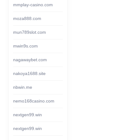
mmplay-casino.com
moza888.com
mun789slot.com
mwin9s.com
nagawaybet.com
nakoya1688.site
nbwin.me
nemo168casino.com
nextgen99.win
nextgen99.win