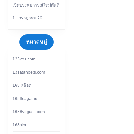
เปิดประสบการณ์ใหม่ทันที
11 กรกฎาคม 26
หมวดหมู่
123xos.com
13satanbets.com
168 สล็อต
1688sagame
1688vegasx.com
168slot