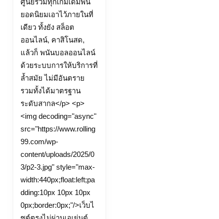
ศูนย์รวมทุกเกมเดิมพัน
ทุก
ยอดนิยมเอาไว้ภายในที่
เกม
เดียว ทั้งยัง สล็อต
ฮิต
ออนไลน์, คาสิโนสด,
มือ
แล้วก็ พนันบอลออนไลน์
ถือ
ด้วยระบบการให้บริการที่
ก็
ล้ำสมัย ไม่มีอันตราย
เล่น
รวมทั้งได้มาตรฐาน
ได้
ระดับสากล</p> <p>
Top
<img decoding="async"
2
src="https://www.rolling
99.com/wp-
by
content/uploads/2025/0
Israel
3/p2-3.jpg" style="max-
width:440px;float:left;pa
dding:10px 10px 10px
0px;border:0px;"/>เว็บไ
ซต์ตรงไม่ผ่านเอเย่นต์