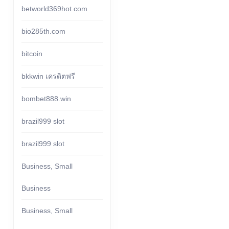
betworld369hot.com
bio285th.com
bitcoin
bkkwin เครดิตฟรี
bombet888.win
brazil999 slot
brazil999 slot
Business, Small
Business
Business, Small