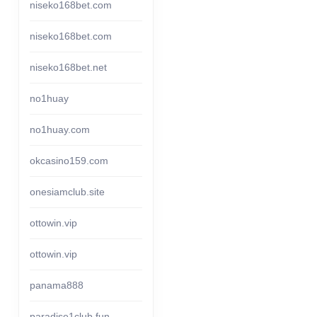
niseko168bet.com
niseko168bet.com
niseko168bet.net
no1huay
no1huay.com
okcasino159.com
onesiamclub.site
ottowin.vip
ottowin.vip
panama888
paradise1club.fun