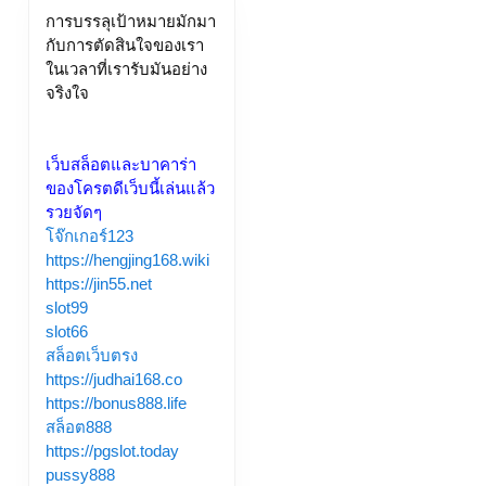
การบรรลุเป้าหมายมักมา
กับการตัดสินใจของเรา
ในเวลาที่เรารับมันอย่าง
จริงใจ
เว็บสล็อตและบาคาร่า
ของโครตดีเว็บนี้เล่นแล้ว
รวยจัดๆ
โจ๊กเกอร์123
https://hengjing168.wiki
https://jin55.net
slot99
slot66
สล็อตเว็บตรง
https://judhai168.co
https://bonus888.life
สล็อต888
https://pgslot.today
pussy888