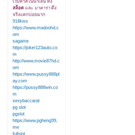
เว็บคาสิโนน่าเล่น ทั้ง
สล็อต
และ
บาคาร่า
ตึง
จริงแตกบ่อยมาก
918kiss
https://www.madoohd.c
om
sagame
https://joker123auto.co
m
http://www.movie87hd.c
om
https://www.pussy888pl
ay.com
https://pussy888win.co
m
sexybaccarat
pg slot
pgslot
https://www.pgheng99.
me
fullslot