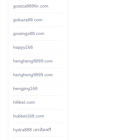
goatza888fin.com
gobaza88.com
gowingo88.com
happy168
hengheng9899.com
hengheng9899.com
hengjing168
hi6bet.com
hubbet168.com
hydra888 เครดิตฟรี