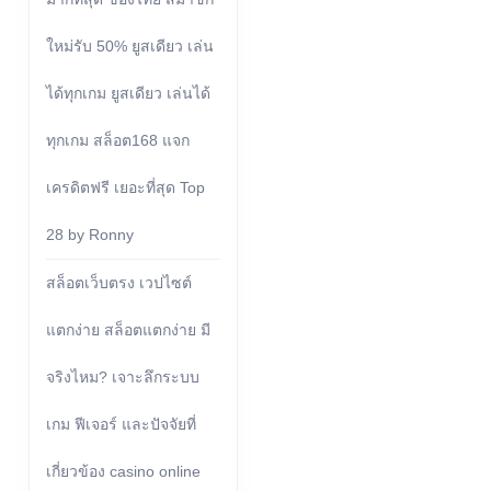
ใหม่รับ 50% ยูสเดียว เล่น
ได้ทุกเกม ยูสเดียว เล่นได้
ทุกเกม สล็อต168 แจก
เครดิตฟรี เยอะที่สุด Top
28 by Ronny
สล็อตเว็บตรง เวปไซต์
แตกง่าย สล็อตแตกง่าย มี
จริงไหม? เจาะลึกระบบ
เกม ฟีเจอร์ และปัจจัยที่
เกี่ยวข้อง casino online