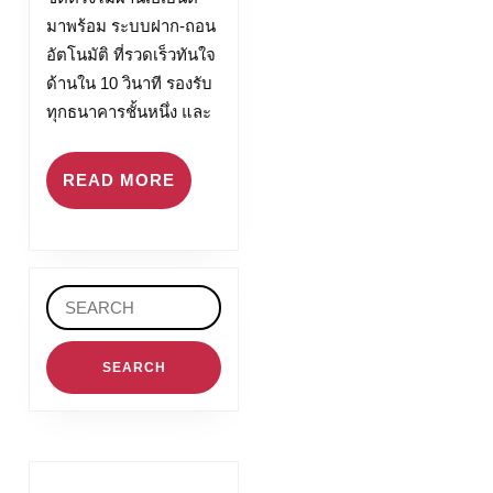
มาพร้อม ระบบฝาก-ถอน
อัตโนมัติ ที่รวดเร็วทันใจ
ด้านใน 10 วินาที รองรับ
ทุกธนาคารชั้นหนึ่ง และ
READ
READ MORE
MORE
Search
for: