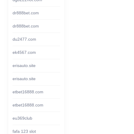
dr888bet.com
dr888bet.com
du2477.com
ek4567.com
erisauto.site
erisauto.site
etbet16888.com
etbet16888.com
eu369club
fafa 123 slot