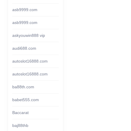
asb9999.com
asb9999.com
askyouwin888 vip
audi688.com
autoslot16888.com
autoslot16888.com
ba88th.com
babet555.com
Baccarat
baj88thb