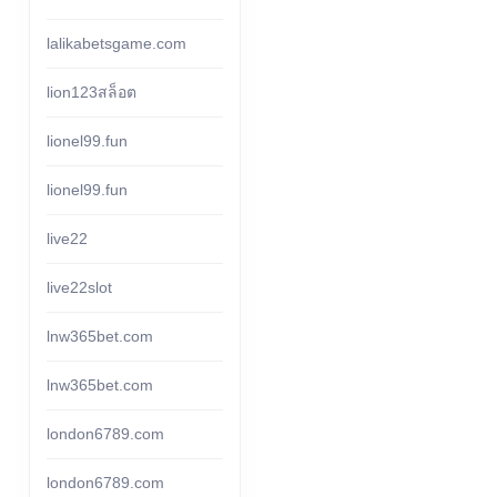
lalikabetsgame.com
lion123สล็อต
lionel99.fun
lionel99.fun
live22
live22slot
lnw365bet.com
lnw365bet.com
london6789.com
london6789.com