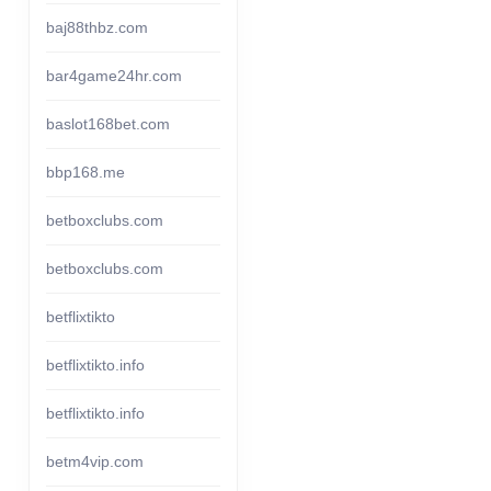
baj88thbz.com
bar4game24hr.com
baslot168bet.com
bbp168.me
betboxclubs.com
betboxclubs.com
betflixtikto
betflixtikto.info
betflixtikto.info
betm4vip.com