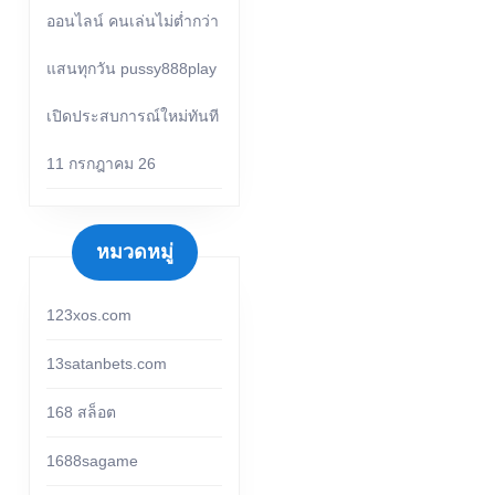
ออนไลน์ คนเล่นไม่ต่ำกว่า
แสนทุกวัน pussy888play
เปิดประสบการณ์ใหม่ทันที
11 กรกฎาคม 26
หมวดหมู่
123xos.com
13satanbets.com
168 สล็อต
1688sagame