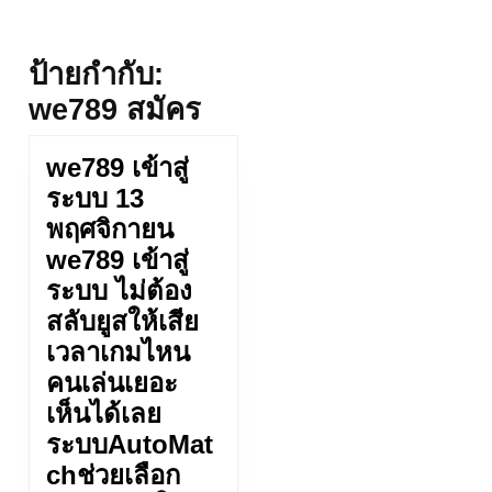
ป้ายกำกับ:
we789 สมัคร
we789 เข้าสู่
ระบบ 13
พฤศจิกายน
we789 เข้าสู่
ระบบ ไม่ต้อง
สลับยูสให้เสีย
เวลาเกมไหน
คนเล่นเยอะ
เห็นได้เลย
ระบบAutoMat
chช่วยเลือก