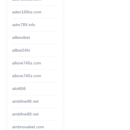
aden168ss.com
adm789.info
allbestbet
allbet24hr
allone745s.com
allone745s.com
alot666
ambfine88.net
ambfine88.net
ambnovabet.com