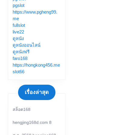
pgslot
https://www.pgheng99.
me
fullslot
live22
ดูหนัง
ดูหนังออนไลน์
ดูหนังฟรี
faro168
https://hongkong456.me
slot66
เรื่องล่าสุด
สล็อต168
hengjing168d.com 8