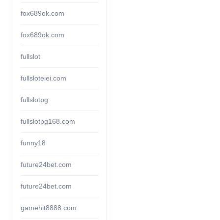
fox689ok.com
fox689ok.com
fullslot
fullsloteiei.com
fullslotpg
fullslotpg168.com
funny18
future24bet.com
future24bet.com
gamehit8888.com