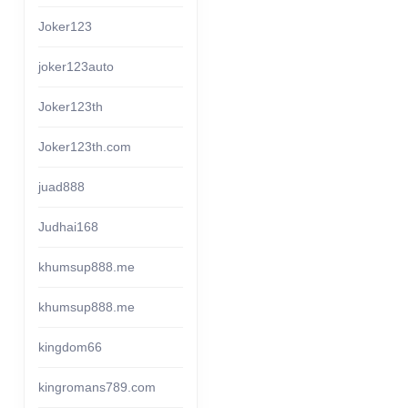
Joker123
joker123auto
Joker123th
Joker123th.com
juad888
Judhai168
khumsup888.me
khumsup888.me
kingdom66
kingromans789.com