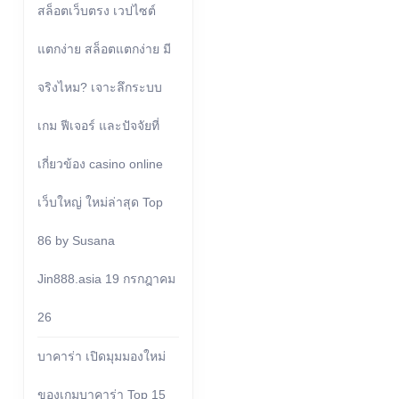
สล็อตเว็บตรง เวปไซต์
แตกง่าย สล็อตแตกง่าย มี
จริงไหม? เจาะลึกระบบ
เกม ฟีเจอร์ และปัจจัยที่
เกี่ยวข้อง casino online
เว็บใหญ่ ใหม่ล่าสุด Top
86 by Susana
Jin888.asia 19 กรกฎาคม
26
บาคาร่า เปิดมุมมองใหม่
ของเกมบาคาร่า Top 15