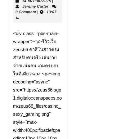
14
14 ธันวาคม 2025
|
เกม
Jeremy
ธันวาคม
Jeremy Carter
|
ไหน
Carter
2025
0 Comment
|
13:07
น.
แตก
ดี
<div class="pbs-main-
รวม
wrapper"><p>รีวิวเว็บ
รีวิว
zeus66 คาสิโนสายตรง
เกม
สำหรับคนจริง เล่นง่าย
มา
จ่ายแน่นอน เกมครบจบ
แรง
ในที่เดียว</p> <p><img
ที่สุด
decoding="async"
8
src="https://zeus66.sgp
ธันวา
1.digitaloceanspaces.co
m/zeus66_files/casino_
2025
sexy_gaming.png"
เว็บ
style="max-
ตรง
width:400px;float:left;pa
casino
dding:10px 10px 10px