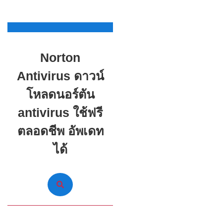
Skip
to
content
Norton
Skip
to
Antivirus ดาวน์
content
โหลดนอร์ตัน
antivirus ใช้ฟรี
ตลอดชีพ อัพเดท
ได้