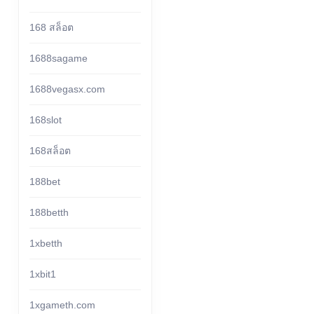
168 สล็อต
1688sagame
1688vegasx.com
168slot
168สล็อต
188bet
188betth
1xbetth
1xbit1
1xgameth.com