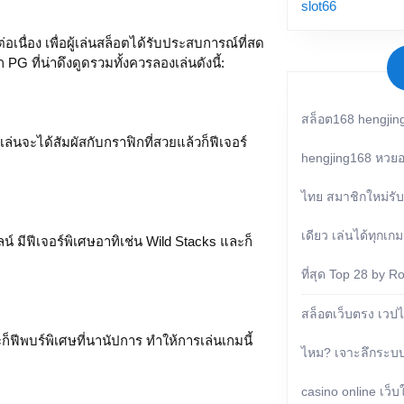
slot66
นื่อง เพื่อผู้เล่นสล็อตได้รับประสบการณ์ที่สด
PG ที่น่าดึงดูดรวมทั้งควรลองเล่นดังนี้:
สล็อต168 hengjin
เล่นจะได้สัมผัสกับกราฟิกที่สวยแล้วก็ฟีเจอร์
hengjing168 หวยออ
ไทย สมาชิกใหม่รับ 
เดียว เล่นได้ทุกเ
์ มีฟีเจอร์พิเศษอาทิเช่น Wild Stacks และก็
ที่สุด Top 28 by R
สล็อตเว็บตรง เวปไ
ะก็ฟีพบร์พิเศษที่นานัปการ ทำให้การเล่นเกมนี้
ไหม? เจาะลึกระบบเก
casino online เว็บ