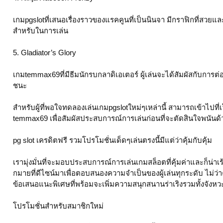
เกมpgslotที่เสนอเรื่องราวของแรคคูนที่เป็นนินจา มีกราฟิกที่สวยและ
สำหรับในการเล่น
5. Gladiator’s Glory
เกมtemmax69ที่มีธีมนักรบกลาดิเอเตอร์ ผู้เล่นจะได้สัมผัสกับการต่อส
ชนะ
สำหรับผู้ที่พอใจทดลองเล่นเกมpgslotใหม่ๆเหล่านี้ สามารถเข้าไปที่เ
temmax69 เพื่อสัมผัสประสบการณ์การเล่นก่อนที่จะตัดสินใจพนันด้ว
pg slot เครดิตฟรี รวมโปรโมชั่นเด็ดๆเล่นตรงนี้มีแต่ว่าคุ้มกับคุ้ม
เรามุ่งมั่นที่จะมอบประสบการณ์การเล่นเกมสล็อตที่คุ้มค่าและก็น่าเ
กมายที่ดีไซน์มาเพื่อตอบสนองความจำเป็นของผู้เล่นทุกระดับ ไม่ว่
ข้อเสนอแนะพิเศษที่พร้อมจะเพิ่มความสนุกสนานร่าเริงรวมทั้งจัง
โปรโมชั่นสำหรับสมาชิกใหม่