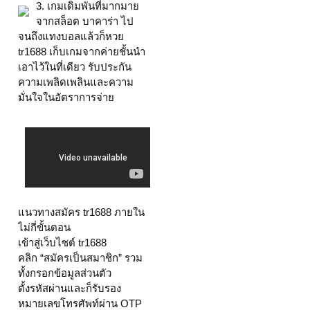
3. เกมเดิมพันที่มากมาย
จากสล็อต บาคาร่า ไป
จนถึงแทงบอลแล้วก็หวย
tr1688 เก็บเกมจากค่ายชั้นนำ
เอาไว้ในที่เดียว รับประกัน
ความเพลิดเพลินและความ
มั่นใจในอัตราการจ่าย
แนวทางสมัคร tr1688 ภายใน
ไม่กี่ขั้นตอน
เข้าสู่เว็บไซต์ tr1688
คลิก “สมัครเป็นสมาชิก” รวม
ทั้งกรอกข้อมูลส่วนตัว
ตั้งรหัสผ่านและก็รับรอง
หมายเลขโทรศัพท์ผ่าน OTP