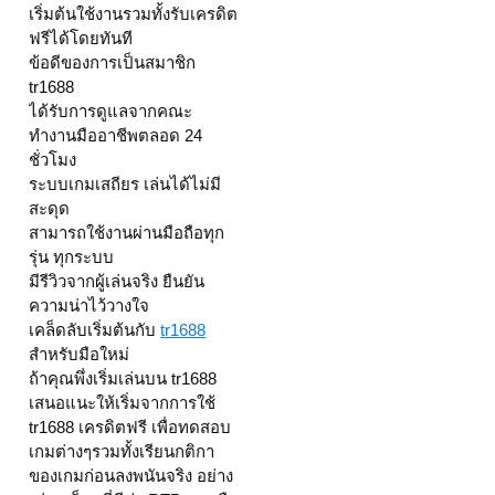
เริ่มต้นใช้งานรวมทั้งรับเครดิต
ฟรีได้โดยทันที
ข้อดีของการเป็นสมาชิก
tr1688
ได้รับการดูแลจากคณะ
ทำงานมืออาชีพตลอด 24
ชั่วโมง
ระบบเกมเสถียร เล่นได้ไม่มี
สะดุด
สามารถใช้งานผ่านมือถือทุก
รุ่น ทุกระบบ
มีรีวิวจากผู้เล่นจริง ยืนยัน
ความน่าไว้วางใจ
เคล็ดลับเริ่มต้นกับ
tr1688
สำหรับมือใหม่
ถ้าคุณพึ่งเริ่มเล่นบน tr1688
เสนอแนะให้เริ่มจากการใช้
tr1688 เครดิตฟรี เพื่อทดสอบ
เกมต่างๆรวมทั้งเรียนกติกา
ของเกมก่อนลงพนันจริง อย่าง