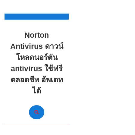
Skip
to
content
Norton
Skip
to
Antivirus ดาวน์
content
โหลดนอร์ตัน
antivirus ใช้ฟรี
ตลอดชีพ อัพเดท
ได้