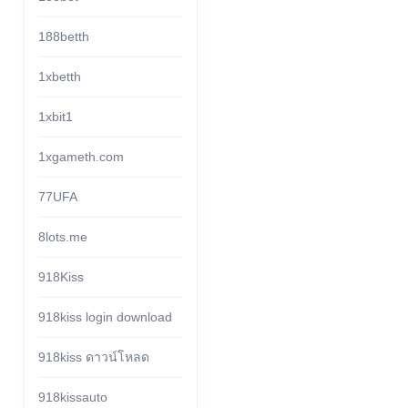
188betth
1xbetth
1xbit1
1xgameth.com
77UFA
8lots.me
918Kiss
918kiss login download
918kiss ดาวน์โหลด
918kissauto