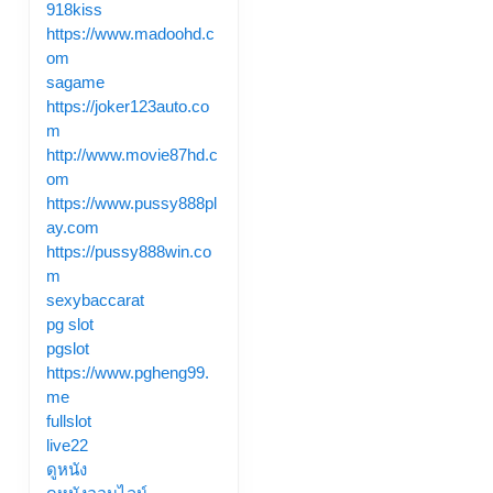
918kiss
https://www.madoohd.c
om
sagame
https://joker123auto.co
m
http://www.movie87hd.c
om
https://www.pussy888pl
ay.com
https://pussy888win.co
m
sexybaccarat
pg slot
pgslot
https://www.pgheng99.
me
fullslot
live22
ดูหนัง