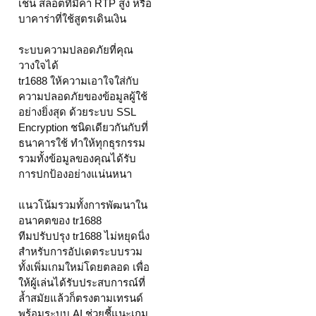
เช่น สล็อตที่มีค่า RTP สูง หรือ
บาคาร่าที่ใช้สูตรเดินเงิน
ระบบความปลอดภัยที่คุณ
วางใจได้
tr1688 ให้ความเอาใจใส่กับ
ความปลอดภัยของข้อมูลผู้ใช้
อย่างยิ่งสุด ด้วยระบบ SSL
Encryption ชนิดเดียวกันกับที่
ธนาคารใช้ ทำให้ทุกธุรกรรม
รวมทั้งข้อมูลของคุณได้รับ
การปกป้องอย่างแน่นหนา
แนวโน้มรวมทั้งการพัฒนาใน
อนาคตของ tr1688
ทีมปรับปรุง tr1688 ไม่หยุดนิ่ง
สำหรับการอัปเดตระบบรวม
ทั้งเพิ่มเกมใหม่โดยตลอด เพื่อ
ให้ผู้เล่นได้รับประสบการณ์ที่
ล้ำสมัยแล้วก็ตรงตามเทรนด์
พร้อมระบบ AI ช่วยชี้แนะเกม