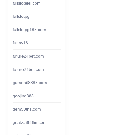
fullsloteiei.com
fullslotpg
fullslotpg168.com
funny18
future24bet.com
future24bet.com
gamehit8888.com
gaojing888
gem99ths.com
goatza888fin.com