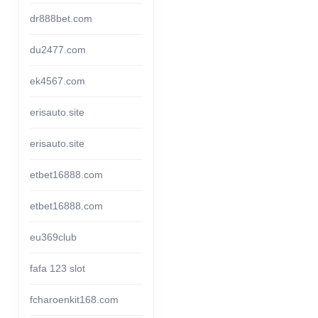
dr888bet.com
du2477.com
ek4567.com
erisauto.site
erisauto.site
etbet16888.com
etbet16888.com
eu369club
fafa 123 slot
fcharoenkit168.com