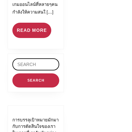
สิงหาคม
เกมออนไลน์ที่หลายๆคน
tr1688
กำลังให้ความสนใ […]
ไม่
ต้อง
READ
READ MORE
รอ
MORE
แอ
ดมิน
ถอน
Search
เท่า
for:
ไหร่
ได้
เท่านั้น
สะดวก
เลือก
ได้
การบรรลุเป้าหมายมักมา
ตามใจ
กับการตัดสินใจของเรา