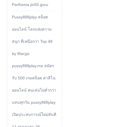
Parthenia jin55.guru
Pussy888play สล็อต
ออนไลน์ โลกแห่งความ
สนุก ที่เหนือกว่า Top 48
by Maryjo
pussy888play.me สมัคร
รับ 500 เกมสล็อต คาสิโน
ออนไลน์ คนเล่นไม่ต่ำกว่า
แสนทุกวัน pussy888play
เปิดประสบการณ์ใหม่ทันที
11 กรกฎาคม 26