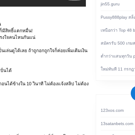
jin55.guru
Pussy888play สล็
น
เหนือกว่า Top 48
มีสิทธิ์แตกหมื่น!
่เกรงใจคนไหนกันแน่
สมัครรับ 500 เกม
่นเล่นดูได้เลย ถ้าถูกอกถูกใจก็ค่อยเพิ่มเติมเงิน
ต่ำกว่าแสนทุกวัน
ใหม่ทันที 11 กรก
ปั่นได้
ถอนได้ข้างใน 10 วินาที ไม่ต้องแจ้งสลิป ไม่ต้อง
123xos.com
13satanbets.com