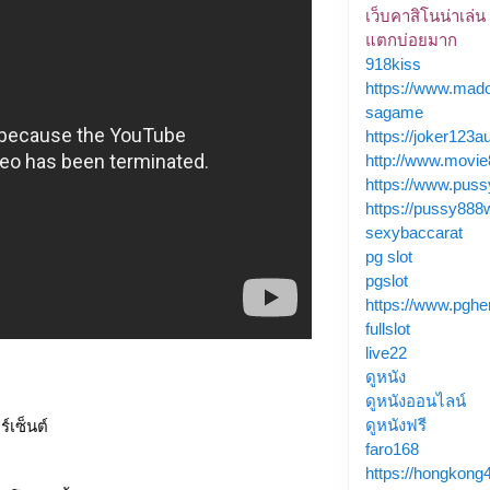
เว็บคาสิโนน่าเล่น 
แตกบ่อยมาก
918kiss
https://www.mad
sagame
https://joker123a
http://www.movi
https://www.pus
https://pussy888
sexybaccarat
pg slot
pgslot
https://www.pgh
fullslot
live22
ดูหนัง
ดูหนังออนไลน์
ดูหนังฟรี
์เซ็นต์
faro168
https://hongkong