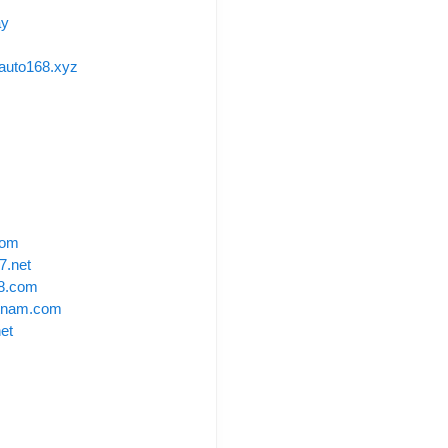
ay
auto168.xyz
com
7.net
88.com
etnam.com
net