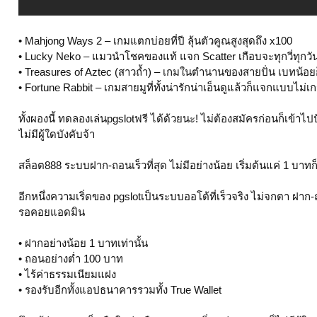
• Mahjong Ways 2 – เกมแตกบ่อยที่ปี ลุ้นตัวคูณสูงสุดถึง x100
• Lucky Neko – แมวนำโชคของแท้ แจก Scatter เกือบจะทุกวี่ทุกวั
• Treasures of Aztec (สาวถ้ำ) – เกมในตำนานของสายปั่น เบทน้อยก็
• Fortune Rabbit – เกมสายมูที่ทั้งน่ารักน่าเอ็นดูแล้วก็แจกแบบไม
ทั้งผองนี้ ทดลองเล่นpgslotฟรี ได้ด้วยนะ! ไม่ต้องสมัครก่อนก็เข้าไปปั
ไม่มีผู้ใดบังคับจ้า
สล็อต888 ระบบฝาก-ถอนเร็วที่สุด ไม่มีอย่างน้อย เริ่มต้นแค่ 1 บาทก็
อีกหนึ่งความเริ่ดของ pgslotเป็นระบบออโต้ที่เร็วจริง ไม่จกตา ฝาก-
รอคอยแอดมิน
• ฝากอย่างน้อย 1 บาทเท่านั้น
• ถอนอย่างต่ำ 100 บาท
• ไร้ค่าธรรมเนียมแฝง
• รองรับอีกทั้งแอปธนาคารรวมทั้ง True Wallet