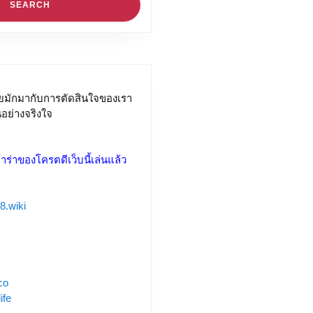
ยมักมากับการตัดสินใจของเรา
นอย่างจริงใจ
ร่าของโครตดีเว็บนี้เล่นแล้ว
8.wiki
co
ife