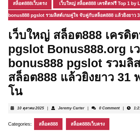
สล็อต888เว็บตรง
เว็บใหญ่ สล็อต888 เครดิตฟรี Top 1 by
bonus888 pgslot รวมลิสต์เกมคู่ใจ จับคู่กับสล็อต888 แล้วยิงยาว
เว็บใหญ่ สล็อต888 เครดิต
pgslot Bonus888.org เ
bonus888 pgslot รวมลิสต์เ
สล็อต888 แล้วยิงยาว 31 
โน
10
Jeremy
10 ตุลาคม 2025
|
Jeremy Carter
|
0 Comment
|
1:2
ตุลาคม
Carter
2025
Categories:
สล็อต888
สล็อต888เว็บตรง