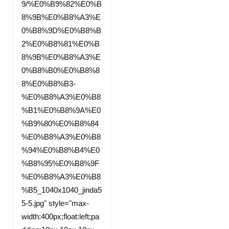
9/%E0%B9%82%E0%B
สล็อต
8%9B%E0%B8%A3%E
เว็บไซต์
0%B8%9D%E0%B8%B
แตก
2%E0%B8%81%E0%B
ง่าย
8%9B%E0%B8%A3%E
สล็อต
0%B8%B0%E0%B8%8
ที่
8%E0%B8%B3-
ว่า
%E0%B8%A3%E0%B8
%B1%E0%B8%9A%E0
แตก
%B9%80%E0%B8%84
ง่าย
%E0%B8%A3%E0%B8
จริง
%94%E0%B8%B4%E0
ไหม?
%B8%95%E0%B8%9F
เรา
%E0%B8%A3%E0%B8
ทดสอบ
%B5_1040x1040_jinda5
30
5-5.jpg" style="max-
เกม
width:400px;float:left;pa
จบ