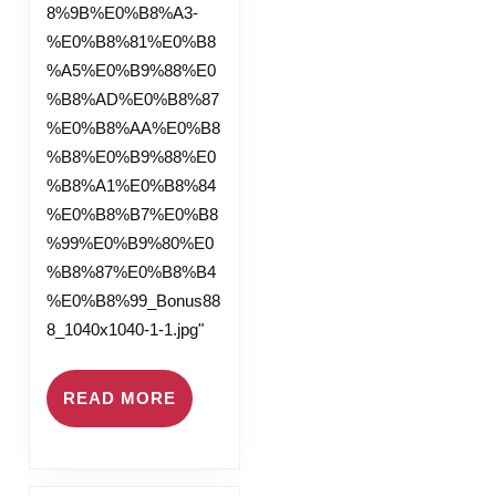
8%9B%E0%B8%A3-
%E0%B8%81%E0%B8
%A5%E0%B9%88%E0
%B8%AD%E0%B8%87
%E0%B8%AA%E0%B8
%B8%E0%B9%88%E0
%B8%A1%E0%B8%84
%E0%B8%B7%E0%B8
%99%E0%B9%80%E0
%B8%87%E0%B8%B4
%E0%B8%99_Bonus88
8_1040x1040-1-1.jpg"
READ
READ MORE
MORE