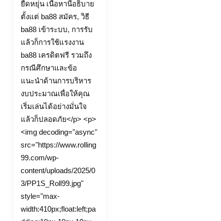
ยืดหยุ่น เนื้อหานี้อธิบาย
มี
ตั้งแต่ ba88 สมัคร, วิธี
แผน
ba88 เข้าระบบ, การรับ
มาก
แล้วก็การใช้แรงงาน
ขึ้น
ba88 เครดิตฟรี รวมถึง
ระบบ
กรณีศึกษาและข้อ
จะ
แนะนำด้านการบริหาร
ล็อก
งบประมาณเพื่อให้คุณ
อัตโนมัติ
เริ่มเล่นได้อย่างมั่นใจ
เพื่อ
แล้วก็ปลอดภัย</p> <p>
<img decoding="async"
ป้องกัน
src="https://www.rolling
ความ
99.com/wp-
เสี่ยง
content/uploads/2025/0
Top
3/PP1S_Roll99.jpg"
28
style="max-
by
width:410px;float:left;pa
Annie