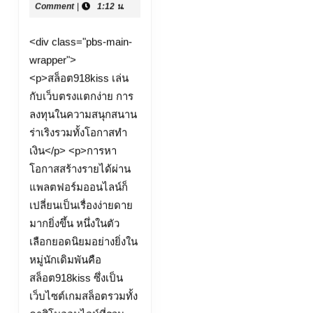
October
Carter
2025
Comment
|
1:12 น.
2568
<div class="pbs-main-
สล็อต918kiss
wrapper">
ยิง
<p>สล็อต918kiss เล่น
ปลา
กับเว็บตรงแตกง่าย การ
แตก
ลงทุนในความสนุกสนาน
ง่าย
ร่าเริงรวมทั้งโอกาสทำ
ปลอดภัย
เงิน</p> <p>การหา
ถอน
โอกาสสร้างรายได้ผ่าน
ได้
แพลตฟอร์มออนไลน์ก็
จริง
เปลี่ยนเป็นเรื่องง่ายดาย
ลัคกี้
มากยิ่งขึ้น หนึ่งในตัว
สปิน
เลือกยอดนิยมอย่างยิ่งใน
ลุ้น
หมู่นักเดิมพันคือ
ทอง
สล็อต918kiss ซึ่งเป็น
เว็บไซต์เกมสล็อตรวมทั้ง
ลื่น