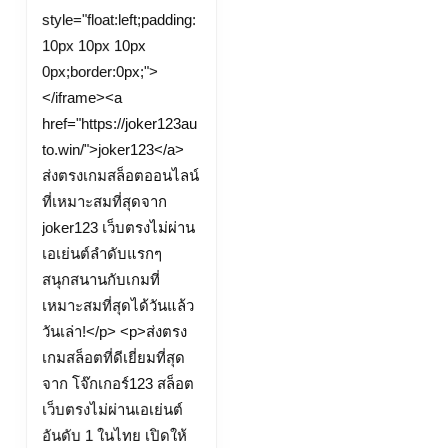
แตก
style="float:left;padding:
ง่าย
10px 10px 10px
กา
0px;border:0px;">
รัน
</iframe><a
ตี
href="https://joker123au
to.win/">joker123</a>
สมาชิก
ส่งตรงเกมสล็อตออนไลน์
กว่า
ที่เหมาะสมที่สุดจาก
3M
joker123 เว็บตรงไม่ผ่าน
joker123auto
เอเย่นต์ลำดับแรกๆ
ช่อง
สนุกสนานกับเกมที่
ทาง
เหมาะสมที่สุดได้วันแล้ว
เพิ่ม
วันเล่า!</p> <p>ส่งตรง
ราย
เกมสล็อตที่ดีเยี่ยมที่สุด
ได้
จาก โจ๊กเกอร์123 สล็อต
Top
เว็บตรงไม่ผ่านเอเย่นต์
72
อันดับ 1 ในไทย เปิดให้