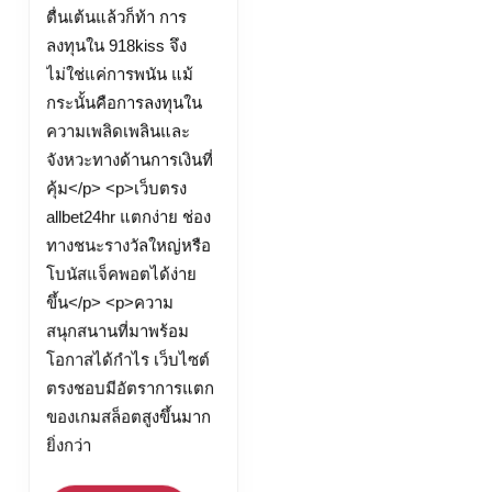
ตื่นเต้นแล้วก็ท้า การ
ลงทุนใน 918kiss จึง
ไม่ใช่แค่การพนัน แม้
กระนั้นคือการลงทุนใน
ความเพลิดเพลินและ
จังหวะทางด้านการเงินที่
คุ้ม</p> <p>เว็บตรง
allbet24hr แตกง่าย ช่อง
ทางชนะรางวัลใหญ่หรือ
โบนัสแจ็คพอตได้ง่าย
ขึ้น</p> <p>ความ
สนุกสนานที่มาพร้อม
โอกาสได้กำไร เว็บไซต์
ตรงชอบมีอัตราการแตก
ของเกมสล็อตสูงขึ้นมาก
ยิ่งกว่า