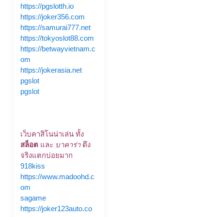
https://pgslotth.io
https://joker356.com
https://samurai777.net
https://tokyoslot88.com
https://betwayvietnam.c
om
https://jokerasia.net
pgslot
pgslot
เว็บคาสิโนน่าเล่น ทั้ง
สล็อต
และ
บาคาร่า
ตึง
จริงแตกบ่อยมาก
918kiss
https://www.madoohd.c
om
sagame
https://joker123auto.co