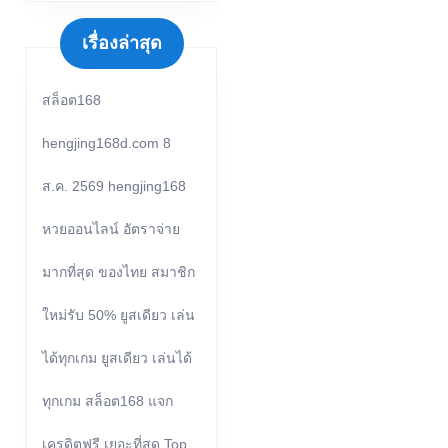
เรื่องล่าสุด
สล็อต168
hengjing168d.com 8
ส.ค. 2569 hengjing168
หวยออนไลน์ อัตราจ่าย
มากที่สุด ของไทย สมาชิก
ใหม่รับ 50% ยูสเดียว เล่น
ได้ทุกเกม ยูสเดียว เล่นได้
ทุกเกม สล็อต168 แจก
เครดิตฟรี เยอะที่สุด Top