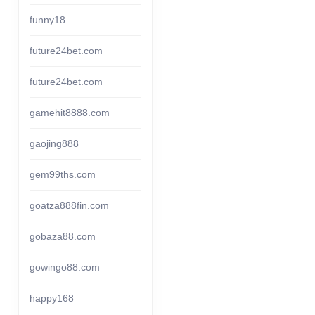
funny18
future24bet.com
future24bet.com
gamehit8888.com
gaojing888
gem99ths.com
goatza888fin.com
gobaza88.com
gowingo88.com
happy168