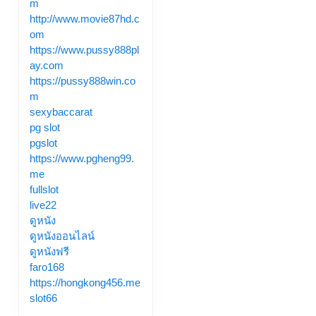
m
http://www.movie87hd.c
om
https://www.pussy888pl
ay.com
https://pussy888win.co
m
sexybaccarat
pg slot
pgslot
https://www.pgheng99.
me
fullslot
live22
ดูหนัง
ดูหนังออนไลน์
ดูหนังฟรี
faro168
https://hongkong456.me
slot66