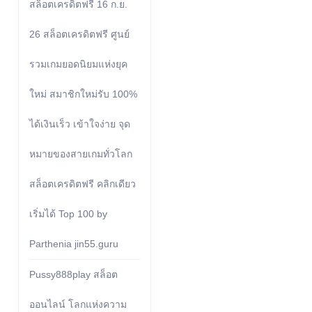
สล็อตเครดิตฟรี 16 ก.ย.
26 สล็อตเครดิตฟรี ศูนย์
รวมเกมยอดนิยมแห่งยุค
ใหม่ สมาชิกใหม่รับ 100%
ได้เงินเร็ว เข้าใจง่าย จุด
หมายของสายเกมทั่วโลก
สล็อตเครดิตฟรี คลิกเดียว
เริ่มได้ Top 100 by
Parthenia jin55.guru
Pussy888play สล็อต
ออนไลน์ โลกแห่งความ