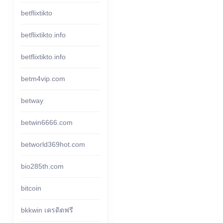
betflixtikto
betflixtikto.info
betflixtikto.info
betm4vip.com
betway
betwin6666.com
betworld369hot.com
bio285th.com
bitcoin
bkkwin เครดิตฟรี