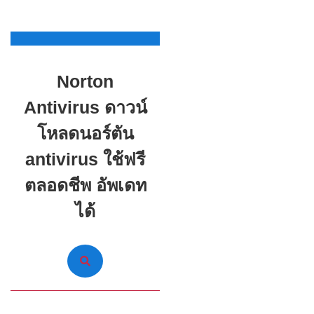
Skip
to
content
Norton
Skip
to
Antivirus ดาวน์
content
โหลดนอร์ตัน
antivirus ใช้ฟรี
ตลอดชีพ อัพเดท
ได้