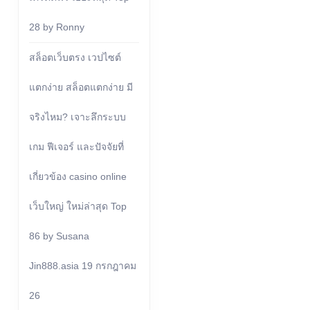
28 by Ronny
สล็อตเว็บตรง เวปไซต์
แตกง่าย สล็อตแตกง่าย มี
จริงไหม? เจาะลึกระบบ
เกม ฟีเจอร์ และปัจจัยที่
เกี่ยวข้อง casino online
เว็บใหญ่ ใหม่ล่าสุด Top
86 by Susana
Jin888.asia 19 กรกฎาคม
26