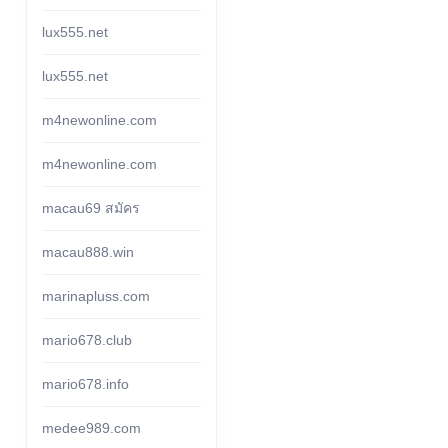
lux555.net
lux555.net
m4newonline.com
m4newonline.com
macau69 สมัคร
macau888.win
marinapluss.com
mario678.club
mario678.info
medee989.com