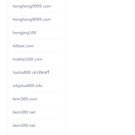
hengheng9899.com
hengheng9899.com
hengjing168
hi6bet.com
hubbet168.com
hydra888 เครดิตฟรี
infyplus888.info
item388.com
item388.net
item388.net