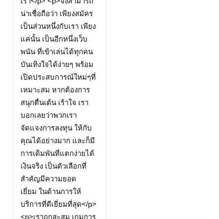
เรา</p> <p>จึงสามารถ
น่าเชื่อถือว่า เพียงสมัคร
เป็นส่วนหนึ่งกับเรา เพียง
แค่นั้น เป็นอีกหนึ่งเว็บ
พนัน ที่เข้าเล่นได้ทุกคน
บันเทิงใจได้ง่ายๆ พร้อม
เปิดประสบการณ์ใหม่ๆที่
เหมาะสม หากต้องการ
สนุกตื่นเต้น เร้าใจ เรา
บอกเลยว่าพวกเรา
จัดแจงการลงทุน ให้กับ
คุณได้อย่างมาก และก็มี
การเดิมพันที่แตกง่ายได้
เงินจริง เป็นตัวเลือกที่
สำคัญมีความยอด
เยี่ยม ในด้านการให้
บริการที่ดีเยี่ยมที่สุด</p>
<p>เราถูกสะสม เกมการ