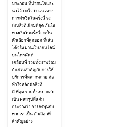
ประกอบ ที่น่าสนใจและ
น่าไว้วางใจว่า แนวทาง
การทำเงินในครั้งนี้ จะ
เป็นสิ่งที่เยี่ยมที่สุด กันใน
ทางเงินในครั้งนี้จะเป็น
ตัวเลือกที่สุดยอด ที่เล่น
ได้จริง ผ่านเว็บออนไลน์
บนโทรศัพท์
เคลื่อนที่ รวมทั้งมาพร้อม
กับส่วนสำคัญกับการให้
บริการที่หลากหลาย ต่อ
หัวใจหลักต่อสิ่งที่
ดี ที่สุด รวมทั้งเหมาะสม
เป็น ผลสรุปที่แจ่ม
กระจ่างว่า การลงทุนกับ
พวกเราเป็น ตัวเลือกที่
สำคัญอย่าง