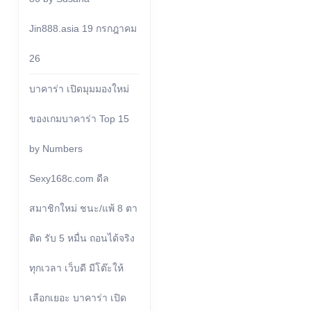
Jin888.asia 19 กรกฎาคม
26
บาคาร่า เปิดมุมมองใหม่
ของเกมบาคาร่า Top 15
by Numbers
Sexy168c.com ดีล
สมาชิกใหม่ ชนะ/แพ้ 8 ตา
ติด รับ 5 หมื่น ถอนได้จริง
ทุกเวลา เว็บดี มีโต๊ะให้
เลือกเยอะ บาคาร่า เปิด