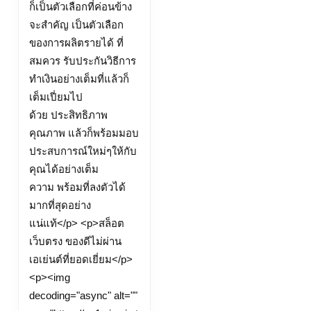
ก็เป็นตัวเลือกที่ค่อนข้าง
จะสำคัญ เป็นตัวเลือก
ของการผลิตรายได้ ที่
สมควร รับประกันวิธีการ
ทำเงินอย่างเต็มที่แล้วก็
เต็มเปี่ยมไป
ด้วย ประสิทธิภาพ
คุณภาพ แล้วก็พร้อมมอบ
ประสบการณ์ใหม่ๆให้กับ
คุณได้อย่างเต็ม
ความ พร้อมที่ลงตัวได้
มากที่สุดอย่าง
แน่แท้</p> <p>สล็อต
เว็บตรง ของดีไม่ผ่าน
เอเย่นต์ที่ยอดเยี่ยม</p>
<p><img
decoding="async" alt=""