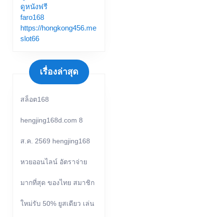
ดูหนังฟรี
faro168
https://hongkong456.me
slot66
เรื่องล่าสุด
สล็อต168
hengjing168d.com 8
ส.ค. 2569 hengjing168
หวยออนไลน์ อัตราจ่าย
มากที่สุด ของไทย สมาชิก
ใหม่รับ 50% ยูสเดียว เล่น