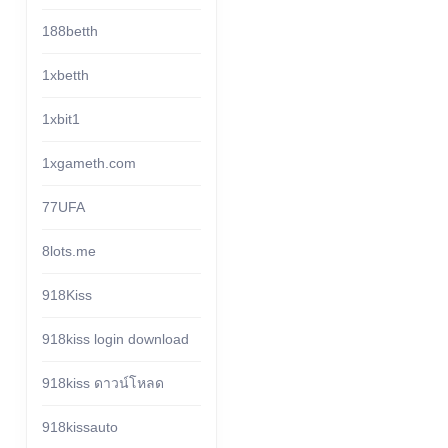
188betth
1xbetth
1xbit1
1xgameth.com
77UFA
8lots.me
918Kiss
918kiss login download
918kiss ดาวน์โหลด
918kissauto