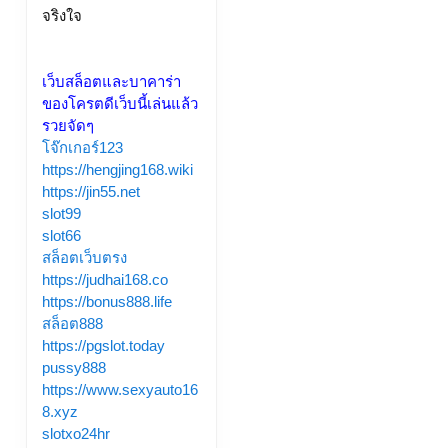
จริงใจ
เว็บสล็อตและบาคาร่า
ของโครตดีเว็บนี้เล่นแล้ว
รวยจัดๆ
โจ๊กเกอร์123
https://hengjing168.wiki
https://jin55.net
slot99
slot66
สล็อตเว็บตรง
https://judhai168.co
https://bonus888.life
สล็อต888
https://pgslot.today
pussy888
https://www.sexyauto16
8.xyz
slotxo24hr