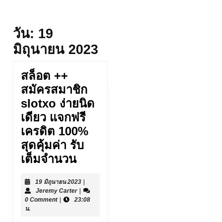
วัน:
19
มิถุนายน 2023
สล็อต ++
สมัครสมาชิก
slotxo ง่ายนิด
เดียว แจกฟรี
เครดิต 100%
สุดคุ้มค่า รับ
สล็อต
เต็มจำนวน
++
19
19 มิถุนายน 2023
|
สมัคร
Jeremy
มิถุนายน
Jeremy Carter
|
สมาชิก
Carter
2023
0 Comment
|
23:08
น.
slotxo