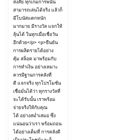
สงสัย ทุกเกมการพนัน
สามารถเล่นได้จริง แล้วก็
มีโบนัสแตกหนัก
มากมาย มีรางวัล แจกให้
ลุ้นได้ ในทุกเมื่อเชื่อวัน
อีกด้วย</p> <p>ยืนยัน
การผลิตรายได้อย่าง
คุ้ม สล็อต มาพร้อมกับ
การทำเงิน อย่างเหมาะ
ควรมีฐานการคลังที่
ดี แจกจริง ทุกโปรโมชั่น
เชื่อมั่นได้ว่า ทุกรางวัลที่
จะได้รับนั้น เราพร้อม
จ่ายจริงให้กับคุณ
ได้ อย่างสม่ำเสมอ ซึ่ง
แน่นอนว่าเรา พร้อมถอน
ได้อย่างเต็มที่ การคลังดี
เป็นประโยชน์และก็