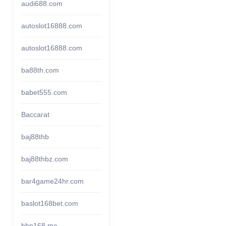
audi688.com
autoslot16888.com
autoslot16888.com
ba88th.com
babet555.com
Baccarat
baj88thb
baj88thbz.com
bar4game24hr.com
baslot168bet.com
bbp168.me