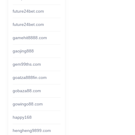
future24bet.com
future24bet.com
gamehit8888.com
gaojing888
gem99ths.com
goatza888fin.com
gobaza88.com
gowingo88.com
happy168
hengheng9899.com