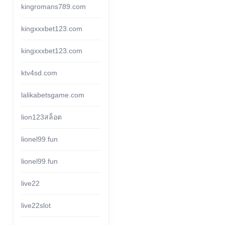
kingromans789.com
kingxxxbet123.com
kingxxxbet123.com
ktv4sd.com
lalikabetsgame.com
lion123สล็อต
lionel99.fun
lionel99.fun
live22
live22slot