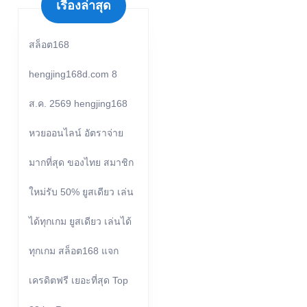
เรื่องล่าสุด
สล็อต168
hengjing168d.com 8
ส.ค. 2569 hengjing168
หวยออนไลน์ อัตราจ่าย
มากที่สุด ของไทย สมาชิก
ใหม่รับ 50% ยูสเดียว เล่น
ได้ทุกเกม ยูสเดียว เล่นได้
ทุกเกม สล็อต168 แจก
เครดิตฟรี เยอะที่สุด Top