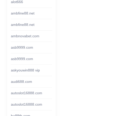
alot666
ambfine88.net
ambfine88.net
ambnovabet.com
asb9999.com
asb9999.com
askyouwin888 vip
audi688.com
autoslot16888.com
autoslot16888.com
ba88th.com