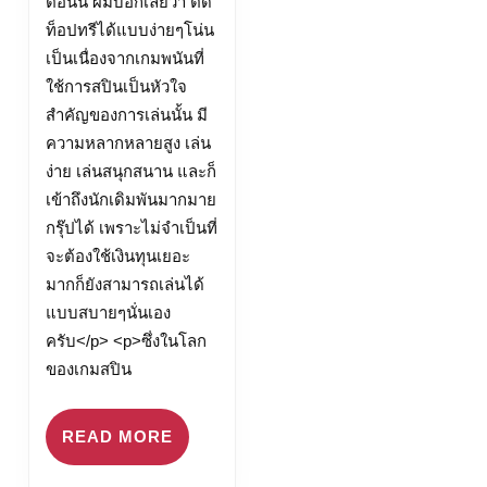
ตอนนี้ ผมบอกเลยว่า ติด
ท็อปทรีได้แบบง่ายๆโน่น
เป็นเนื่องจากเกมพนันที่
ใช้การสปินเป็นหัวใจ
สำคัญของการเล่นนั้น มี
ความหลากหลายสูง เล่น
ง่าย เล่นสนุกสนาน และก็
เข้าถึงนักเดิมพันมากมาย
กรุ๊ปได้ เพราะไม่จำเป็นที่
จะต้องใช้เงินทุนเยอะ
มากก็ยังสามารถเล่นได้
แบบสบายๆนั่นเอง
ครับ</p> <p>ซึ่งในโลก
ของเกมสปิน
READ
READ MORE
MORE