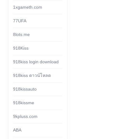
1xgameth.com
77UFA
8lots.me
918Kiss
918kiss login download
918kiss ดาวน์โหลด
918kissauto
918kissme
9kpluss.com
ABA