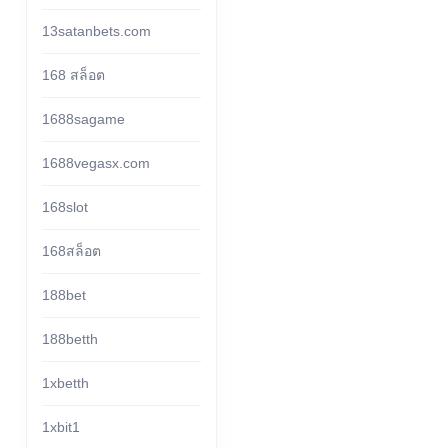
13satanbets.com
168 สล็อต
1688sagame
1688vegasx.com
168slot
168สล็อต
188bet
188betth
1xbetth
1xbit1