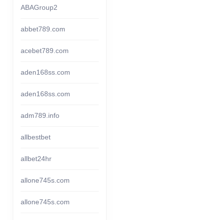
ABAGroup2
abbet789.com
acebet789.com
aden168ss.com
aden168ss.com
adm789.info
allbestbet
allbet24hr
allone745s.com
allone745s.com