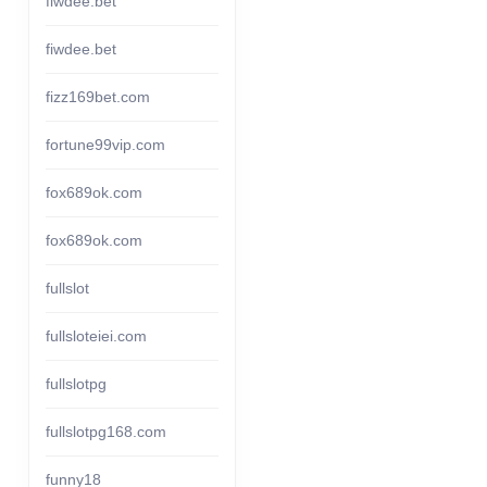
fiwdee.bet
fiwdee.bet
fizz169bet.com
fortune99vip.com
fox689ok.com
fox689ok.com
fullslot
fullsloteiei.com
fullslotpg
fullslotpg168.com
funny18