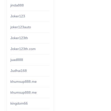
jinda888
Joker123
joker123auto
Joker123th
Joker123th.com
juad888
Judhai168
khumsup888.me
khumsup888.me
kingdom66