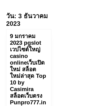
วัน:
3 ธันวาคม
2023
9 มกราคม
2023 pgslot
เวปไซต์ใหญ่
casino
onlineเว็บเปิด
ใหม่ สล็อต
ใหม่ล่าสุด Top
10 by
Casimira
สล็อตเว็บตรง
9
Punpro777.in