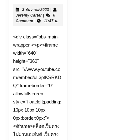
มกราคม
3
3 ธันวาคม 2023
|
2023
Jeremy
ธันวาคม
Jeremy Carter
|
0
pgslot
Carter
2023
Comment
|
11:47 น.
เวป
<div class="pbs-main-
ไซต์
wrapper"><p><iframe
ใหญ่
width="640"
casino
height="360"
onlineเว็บ
src="//www.youtube.co
เปิด
m/embed/uL3ptKSRKD
ใหม่
Q" frameborder="0"
สล็อต
allowfullscreen
ใหม่
style="float:left;padding:
ล่าสุด
10px 10px 10px
Top
0px;border:0px;">
10
</iframe>สล็อตเว็บตรง
by
ไม่ผ่านเอเย่นต์ เว็บตรง