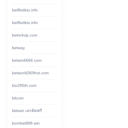
betflixtikto.info
betflixtikto.info
betm4vip.com
betway
betwin6666.com
betworld369hot.com
bio285th.com
bitcoin
bkkwin เครดิตฟรี
bombet888.win