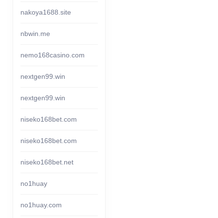
nakoya1688.site
nbwin.me
nemo168casino.com
nextgen99.win
nextgen99.win
niseko168bet.com
niseko168bet.com
niseko168bet.net
no1huay
no1huay.com