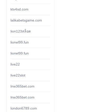
ktv4sd.com
lalikabetsgame.com
lion123สล็อต
lionel99.fun
lionel99.fun
live22
live22slot
lnw365bet.com
lnw365bet.com
london6789.com