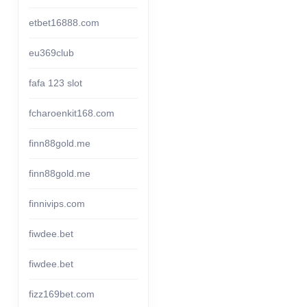
etbet16888.com
eu369club
fafa 123 slot
fcharoenkit168.com
finn88gold.me
finn88gold.me
finnivips.com
fiwdee.bet
fiwdee.bet
fizz169bet.com