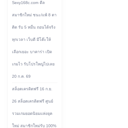
Sexy168c.com ดีล
สมาชิกใหม่ ชนะ/แพ้ 8 ตา
ติด รับ 5 หมื่น ถอนได้จริง
ทุกเวลา เว็บดี มีโต๊ะให้
เลือกเยอะ บาคาร่า เปิด
เกมไว รับโปรใหญ่ไปเลย
20 ก.ค. 69
สล็อตเครดิตฟรี 16 ก.ย.
26 สล็อตเครดิตฟรี ศูนย์
รวมเกมยอดนิยมแห่งยุค
ใหม่ สมาชิกใหม่รับ 100%