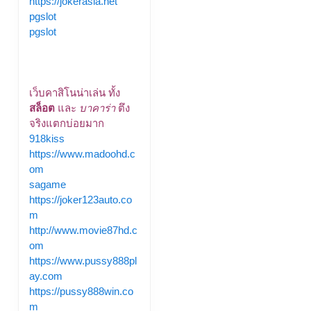
https://jokerasia.net
pgslot
pgslot
เว็บคาสิโนน่าเล่น ทั้ง
สล็อต
และ
บาคาร่า
ตึง
จริงแตกบ่อยมาก
918kiss
https://www.madoohd.c
om
sagame
https://joker123auto.co
m
http://www.movie87hd.c
om
https://www.pussy888pl
ay.com
https://pussy888win.co
m