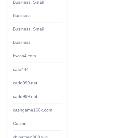
Business, Small
Business
Business, Small
Business
bwvip4.com
cafe444
carlo999.net
carlo999.net
cashgame168x.com
Casino
chinatown888.win