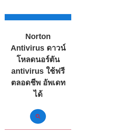
Skip
to
content
Norton
Skip
to
Antivirus ดาวน์
content
โหลดนอร์ตัน
antivirus ใช้ฟรี
ตลอดชีพ อัพเดท
ได้