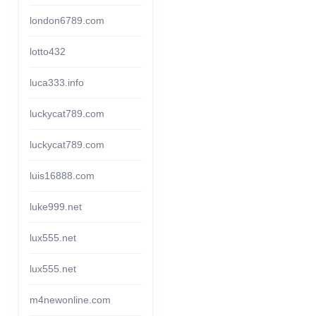
london6789.com
lotto432
luca333.info
luckycat789.com
luckycat789.com
luis16888.com
luke999.net
lux555.net
lux555.net
m4newonline.com