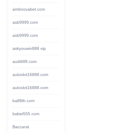
ambnovabet.com
asb9999.com
asb9999.com
askyouwin888 vip
audi688.com
autoslot16888.com
autoslot16888.com
ba88th.com
babet555.com
Baccarat