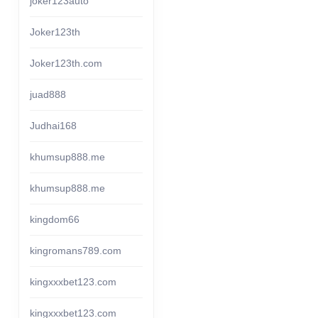
joker123auto
Joker123th
Joker123th.com
juad888
Judhai168
khumsup888.me
khumsup888.me
kingdom66
kingromans789.com
kingxxxbet123.com
kingxxxbet123.com