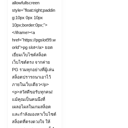
สล็อต
allowfullscreen
หมาป่าpg
style="float:right;paddin
g:10px 0px 10px
แจก
10px;border:0px;">
เครดิต
</iframe><a
ฟรี
href="https://pgslot99.w
ล่าสุด
orld">pg slot</a> ยอด
บา
เยี่ยมเว็บไซต์สล็อต
คา
เว็บไซต์ตรง จากค่าย
ร่า
PG รวมทุกอย่างที่ผู้เล่น
ยิง
สล็อตปรารถนาเอาไว้
ปลา
ภายในเว็บเดียว</p>
สล็อต
<p>สวัสดีขอรับทุกคน!
ป๊อก
แม้คุณเป็นคนนึงที่
เด้ง
เผลอไผลในเกมสล็อต
หวย
และกำลังมองหาเว็บไซต์
สล็อตที่ตรงดวงใจ ให้
pgslot