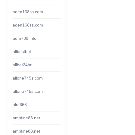
aden168ss.com
aden168ss.com
adm789.info
allbestbet
allbet24hr
allone745s.com
allone745s.com
alot666
ambfine88.net
ambfine88.net