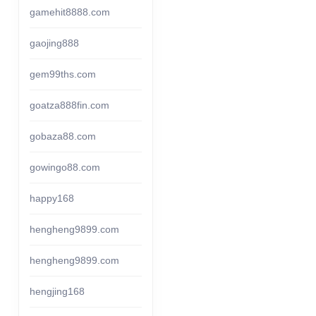
gamehit8888.com
gaojing888
gem99ths.com
goatza888fin.com
gobaza88.com
gowingo88.com
happy168
hengheng9899.com
hengheng9899.com
hengjing168