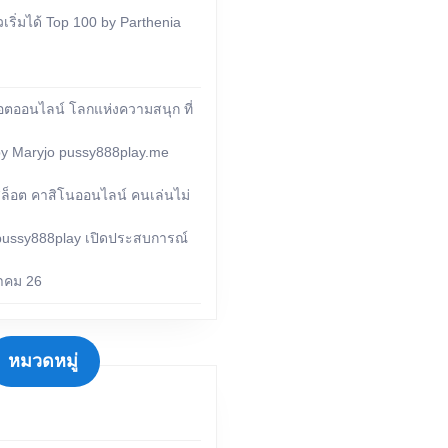
วเริ่มได้ Top 100 by Parthenia
อตออนไลน์ โลกแห่งความสนุก ที่
 by Maryjo pussy888play.me
สล็อต คาสิโนออนไลน์ คนเล่นไม่
 pussy888play เปิดประสบการณ์
ฎาคม 26
หมวดหมู่