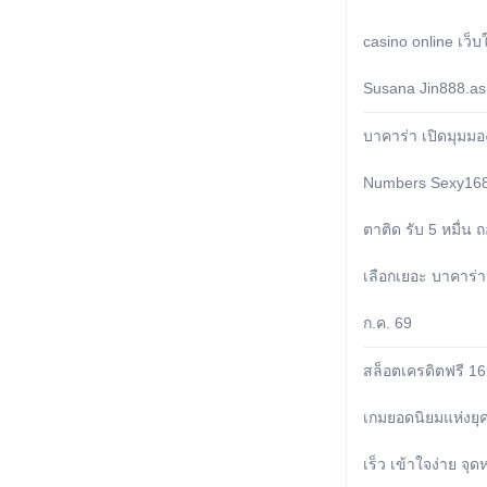
casino online เว็บ
Susana Jin888.as
บาคาร่า เปิดมุมม
Numbers Sexy168c
ตาติด รับ 5 หมื่น ถ
เลือกเยอะ บาคาร่า
ก.ค. 69
สล็อตเครดิตฟรี 16
เกมยอดนิยมแห่งยุค
เร็ว เข้าใจง่าย จ