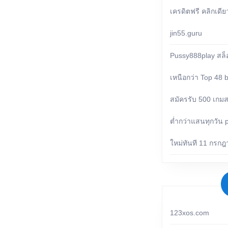
เครดิตฟรี คลิกเดีย
jin55.guru
Pussy888play สล็
เหนือกว่า Top 48
สมัครรับ 500 เกม
ต่ำกว่าแสนทุกวัน
ใหม่ทันที 11 กรก
123xos.com