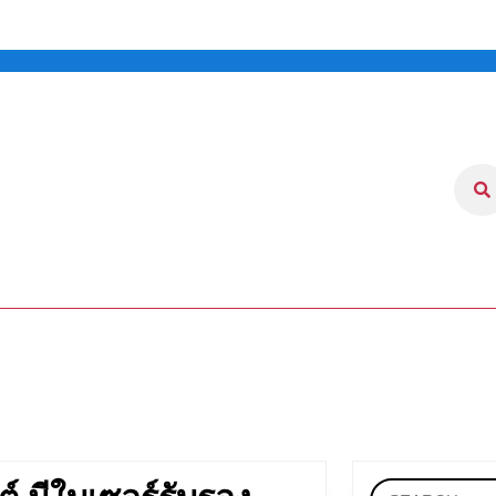
Search