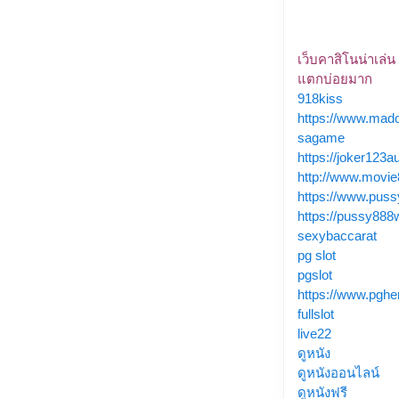
เว็บคาสิโนน่าเล่น 
แตกบ่อยมาก
918kiss
https://www.mad
sagame
https://joker123a
http://www.movi
https://www.pus
https://pussy888
sexybaccarat
pg slot
pgslot
https://www.pgh
fullslot
live22
ดูหนัง
ดูหนังออนไลน์
ดูหนังฟรี