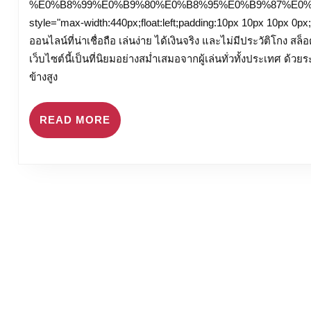
%E0%B8%99%E0%B9%80%E0%B8%95%E0%B9%87%E0%B8%A1
ใบ
style="max-width:440px;float:left;padding:10px 10px 10px 0p
เซอร์
ออนไลน์ที่น่าเชื่อถือ เล่นง่าย ได้เงินจริง และไม่มีประวัติโกง 
เว็บไซต์นี้เป็นที่นิยมอย่างสม่ำเสมอจากผู้เล่นทั่วทั้งประเทศ ด้
รับรอง
ข้างสูง
หมุน
วง
READ
READ MORE
ล้อ
MORE
ลุ้น
โชค
ใหญ่!
ถอน
เงิน
ได้