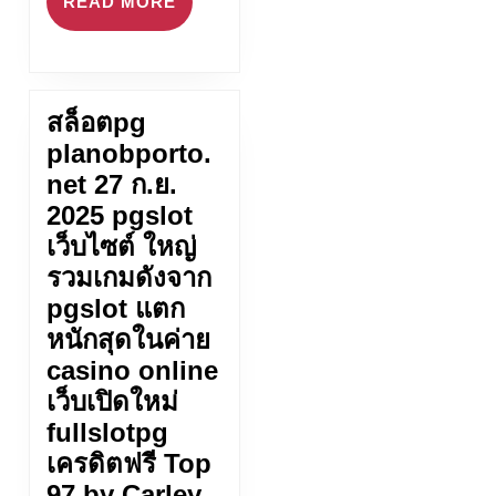
READ
READ MORE
MORE
สล็อตpg
planobporto.
net 27 ก.ย.
2025 pgslot
เว็บไซต์ ใหญ่
รวมเกมดังจาก
pgslot แตก
หนักสุดในค่าย
casino online
เว็บเปิดใหม่
fullslotpg
เครดิตฟรี Top
สล็อตpg
97 by Carley