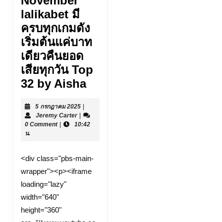
November
lalikabet มี
ครบทุกเกมดัง
เริ่มต้นแค่บาท
เดียวคืนยอด
เสียทุกวัน Top
lalikabet
32 by Aisha
เครดิต
5
5 กรกฎาคม 2025
|
ฟรี
Jeremy
กรกฎาคม
Jeremy Carter
|
9
Carter
2025
0 Comment
|
10:42
น.
November
lalikabet
<div class="pbs-main-
มี
wrapper"><p><iframe
ครบ
loading="lazy"
ทุก
width="640"
เกม
height="360"
ดัง