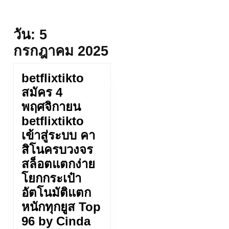
วัน:
5
กรกฎาคม 2025
betflixtikto
สมัคร 4
พฤศจิกายน
betflixtikto
เข้าสู่ระบบ คา
สิโนครบวงจร
สล็อตแตกง่าย
โยกกระเป๋า
อัตโนมัติแตก
หนักทุกยูส Top
betflixtikto
96 by Cinda