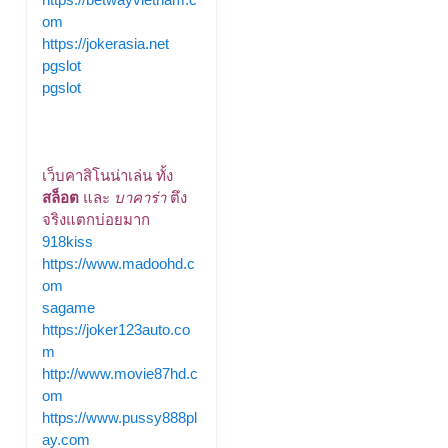
om
https://jokerasia.net
pgslot
pgslot
เว็บคาสิโนน่าเล่น ทั้ง
สล็อต
และ
บาคาร่า
ตึง
จริงแตกบ่อยมาก
918kiss
https://www.madoohd.c
om
sagame
https://joker123auto.co
m
http://www.movie87hd.c
om
https://www.pussy888pl
ay.com