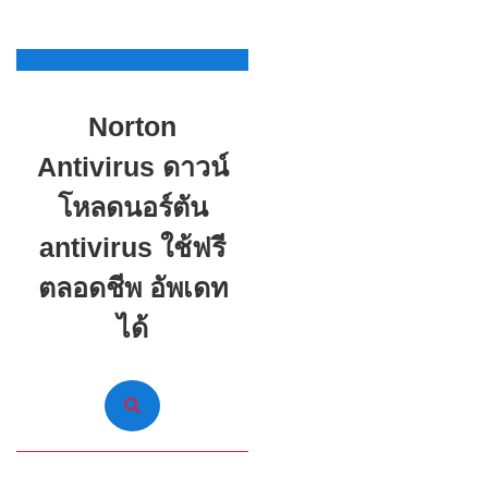
Skip
to
content
Norton
Skip
to
Antivirus ดาวน์
content
โหลดนอร์ตัน
antivirus ใช้ฟรี
ตลอดชีพ อัพเดท
ได้