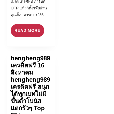
เบอร์โทรศัพท์ การันตี
OTP แล้วก็ตั้งรหัสผ่าน
คุณก็สามารถ ek456
READ
READ MORE
MORE
hengheng989
เครดิตฟรี 16
สิงหาคม
hengheng989
เครดิตฟรี สนุก
ได้ทุกเบทไม่มี
ขั้นต่ำโบนัส
แตกรัวๆ Top