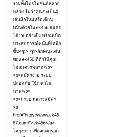
รวมทั้งโปรโมชั่นที่หลาก
แตก
หลาย ไม่ว่าคุณจะเป็นผู้
จริง
เล่นมือใหม่หรือเซียน
ทุก
พนันตัวจริง ek456 สมัคร
ไม้
ได้ง่ายอย่างยิ่ง พร้อมเปิด
Top
ประสบการณ์พนันที่เหนือ
62
ชั้น</p> <p>ลักษณะเด่น
by
ของ ek456 ที่ทำให้คุณ
Malissa
ไม่สมควรพลาด</p>
<p>สมัครง่าย ระบบ
ปลอดภัย ใช้เวลาไม่
นาน</p>
<p>กระบวนการสมัคร
<a
href="https://www.ek45
67.com/">ek456</a>
ไม่ยุ่งยาก เพียงแค่กรอก