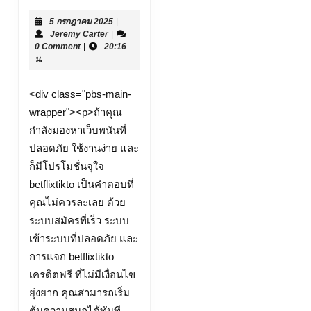
สมัคร
5
5 กรกฎาคม 2025
|
4
Jeremy
กรกฎาคม
Jeremy Carter
|
พฤศจิกายน
Carter
2025
0 Comment
|
20:16
น.
betflixtikto
เข้า
<div class="pbs-main-
สู่
wrapper"><p>ถ้าคุณ
ระบบ
กำลังมองหาเว็บพนันที่
คา
ปลอดภัย ใช้งานง่าย และ
สิ
ก็มีโปรโมชั่นจุใจ
โน
betflixtikto เป็นคำตอบที่
ครบ
คุณไม่ควรละเลย ด้วย
วงจร
ระบบสมัครที่เร็ว ระบบ
สล็อต
เข้าระบบที่ปลอดภัย และ
การแจก betflixtikto
แตก
เครดิตฟรี ที่ไม่มีเงื่อนไข
ง่าย
ยุ่งยาก คุณสามารถเริ่ม
โยก
ต้นความสนุกได้ทันที