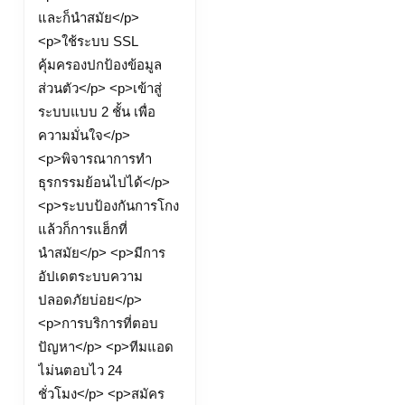
และก็นำสมัย</p>
<p>ใช้ระบบ SSL
คุ้มครองปกป้องข้อมูล
ส่วนตัว</p> <p>เข้าสู่
ระบบแบบ 2 ชั้น เพื่อ
ความมั่นใจ</p>
<p>พิจารณาการทำ
ธุรกรรมย้อนไปได้</p>
<p>ระบบป้องกันการโกง
แล้วก็การแฮ็กที่
นำสมัย</p> <p>มีการ
อัปเดตระบบความ
ปลอดภัยบ่อย</p>
<p>การบริการที่ตอบ
ปัญหา</p> <p>ทีมแอด
ไม่นตอบไว 24
ชั่วโมง</p> <p>สมัคร