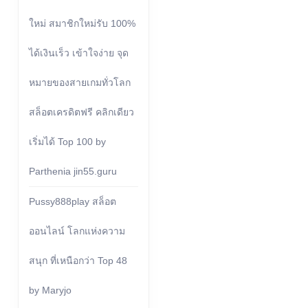
ใหม่ สมาชิกใหม่รับ 100%
ได้เงินเร็ว เข้าใจง่าย จุด
หมายของสายเกมทั่วโลก
สล็อตเครดิตฟรี คลิกเดียว
เริ่มได้ Top 100 by
Parthenia jin55.guru
Pussy888play สล็อต
ออนไลน์ โลกแห่งความ
สนุก ที่เหนือกว่า Top 48
by Maryjo