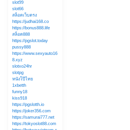
slot99
slot66
สล็อตเว็บตรง
https://judhai168.co
https://bonus888.life
สล็อต888
https://pgslot.today
pussy888
https://www.sexyauto16
8.xyz
slotxo24hr
slotpg
หนังโป๊ไทย
1xbetth
funny18
kiss918
https://pgslotth.io
https://joker356.com
https://samurai777.net
https://tokyoslot88.com
https://betwayvietnam.c