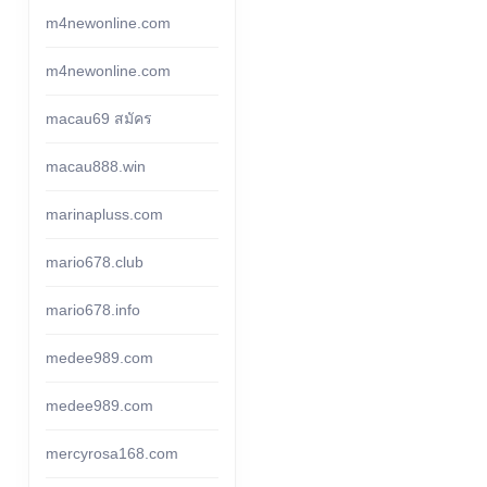
m4newonline.com
m4newonline.com
macau69 สมัคร
macau888.win
marinapluss.com
mario678.club
mario678.info
medee989.com
medee989.com
mercyrosa168.com