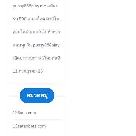
pussy888play.me สมัคร
รับ 500 เกมสล็อต คาสิโน
ออนไลน์ คนเล่นไม่ต่ำกว่า
แสนทุกวัน pussy888play
เปิดประสบการณ์ใหม่ทันที
11 กรกฎาคม 26
หมวดหมู่
123xos.com
13satanbets.com