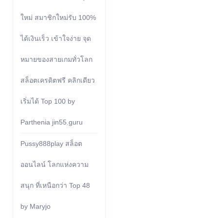
ใหม่ สมาชิกใหม่รับ 100%
ได้เงินเร็ว เข้าใจง่าย จุด
หมายของสายเกมทั่วโลก
สล็อตเครดิตฟรี คลิกเดียว
เริ่มได้ Top 100 by
Parthenia jin55.guru
Pussy888play สล็อต
ออนไลน์ โลกแห่งความ
สนุก ที่เหนือกว่า Top 48
by Maryjo