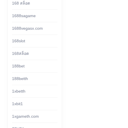
168 สล็อต
1688sagame
1688vegasx.com
168slot
168สล็อต
188bet
188betth
1xbetth
1xbit1
1xgameth.com