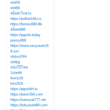
slot99
slot66
สล็อตเว็บตรง
https://judhai168.co
https://bonus888.life
สล็อต888
https://pgslot.today
pussy888
https://www.sexyauto16
8.xyz
slotxo24hr
slotpg
หนังโป๊ไทย
1xbetth
funny18
kiss918
https://pgslotth.io
https://joker356.com
https://samurai777.net
https://tokyoslot88.com