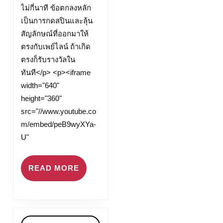
ไม่กี่นาที ข้อตกลงหลัก
เป็นการกดสปินและลุ้น
สัญลักษณ์ที่ออกมาให้
ตรงกับเพย์ไลน์ ถ้าเกิด
ตรงก็รับรางวัลใน
ทันที</p> <p><iframe
width="640"
height="360"
src="//www.youtube.co
m/embed/peB9wyXYa-
U"
READ
READ MORE
MORE
Search