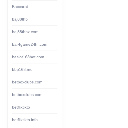
Baccarat
baj88thb
baj88thbz.com
bar4game24hr.com
baslot168bet.com
bbp168.me
betboxclubs.com
betboxclubs.com
betflixtikto
betflixtikto.info