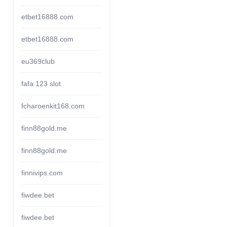
etbet16888.com
etbet16888.com
eu369club
fafa 123 slot
fcharoenkit168.com
finn88gold.me
finn88gold.me
finnivips.com
fiwdee.bet
fiwdee.bet