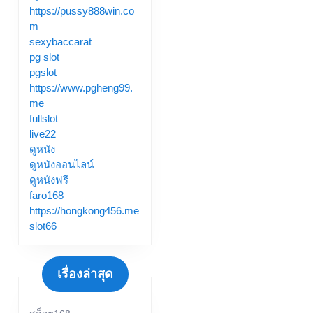
https://pussy888win.co
m
sexybaccarat
pg slot
pgslot
https://www.pgheng99.
me
fullslot
live22
ดูหนัง
ดูหนังออนไลน์
ดูหนังฟรี
faro168
https://hongkong456.me
slot66
เรื่องล่าสุด