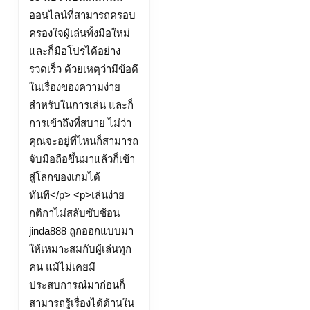
ออนไลน์ที่สามารถครอบ
ครองใจผู้เล่นทั้งมือใหม่
และก็มือโปรได้อย่าง
รวดเร็ว ด้วยเหตุว่ามีข้อดี
ในเรื่องของความง่าย
สำหรับในการเล่น และก็
การเข้าถึงที่สบาย ไม่ว่า
คุณจะอยู่ที่ไหนก็สามารถ
จับมือถือขึ้นมาแล้วก็เข้า
สู่โลกของเกมได้
ทันที</p> <p>เล่นง่าย
กติกาไม่สลับซับซ้อน
jinda888 ถูกออกแบบมา
ให้เหมาะสมกับผู้เล่นทุก
คน แม้ไม่เคยมี
ประสบการณ์มาก่อนก็
สามารถรู้เรื่องได้ด้านใน