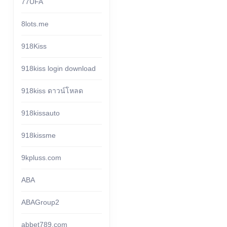
77UFA
8lots.me
918Kiss
918kiss login download
918kiss ดาวน์โหลด
918kissauto
918kissme
9kpluss.com
ABA
ABAGroup2
abbet789.com