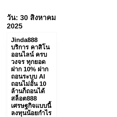
วัน:
30 สิงหาคม
2025
Jinda888
บริการ คาสิโน
ออนไลน์ ครบ
วงจร ทุกยอด
ฝาก 10% ฝาก
ถอนระบบ AI
ถอนไม่อั้น 10
ล้านก็ถอนได้
สล็อต888
เศรษฐกิจแบบนี้
ลงทุนน้อยกำไร