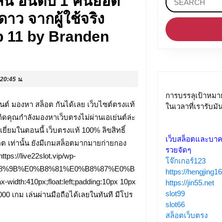
น์ อันดับ 1 คืนยอด
for:
ดาว จากผู้ใช้จริง
op 11 by Branden
ive22slot
ง
20:45 น.
ลา
การบรรลุเป้าหมา
ล็อต
ต์ มองหา สล็อต กันได้เลย เว็บไซต์ตรงแท้
ในเวลาที่เรารับมั
เกิดคุณกำลังมองหาเว็บตรงไม่ผ่านเอเย่นต์ล่ะ
อนไลน์
เยี่ยมในตอนนี้ เว็บตรงแท้ 100% ลิขสิทธิ์
นดับ
เว็บสล็อตและบาคา
ต เท่านั้น ยังมีเกมสล็อตมากมายก่ายกอง
รวยจัดๆ
ps://live22slot.vip/wp-
โจ๊กเกอร์123
0%B8%9B%E0%B8%81%E0%B8%87%E0%B
https://hengjing16
น
dth:410px;float:left;padding:10px 10px
https://jin55.net
อด
slot99
000 เกม เล่นผ่านมือถือได้เลยในทันที มีโปร
slot66
ีย
สล็อตเว็บตรง