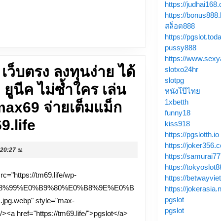
https://judhai168.
ก
https://bonus888.l
น
สล็อต888
https://pgslot.tod
ุณภาพ
pussy888
https://www.sexy
บ
ว็บตรง ลงทุนง่าย ได้
slotxo24hr
อ
slotpg
ูนีค ไม่ซ้ำใคร เล่น
หนังโป๊ไทย
วิว
1xbetth
max69 จ่ายเต็มแม็ก
funny18
สล็อต
9.life
kiss918
าว
https://pgslotth.io
20
https://joker356.
าก
20:27 น.
September
https://samurai77
https://tokyoslot
25
="https://tm69.life/wp-
https://betwayvi
้
0%B8%99%E0%B9%80%E0%B8%9E%E0%B
https://jokerasia.
สล็อต
pgslot
.webp" style="max-
ิง
เว็บ
pgslot
/><a href="https://tm69.life/">pgslot</a>