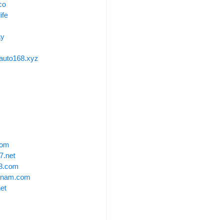
co
ife
ay
auto168.xyz
com
7.net
88.com
etnam.com
net