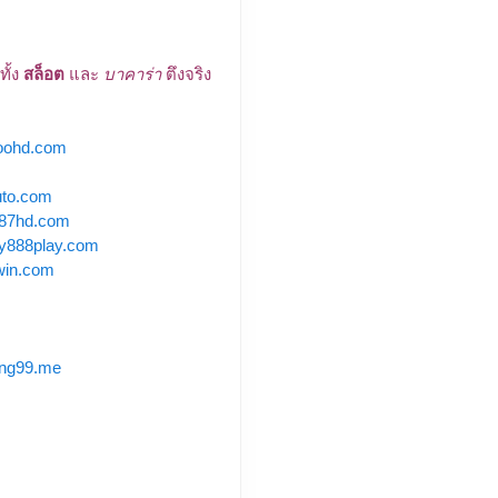
ทั้ง
สล็อต
และ
บาคาร่า
ตึงจริง
oohd.com
uto.com
e87hd.com
sy888play.com
win.com
eng99.me