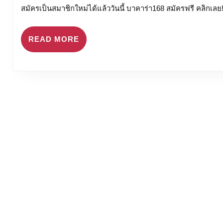
วัน
สมัครเป็นสมาชิกใหม่ได้แล้ววันนี้ บาคาร่า168 สมัครฟรี คลิกเล
นี้
รับ
READ
READ MORE
MORE
โบนัส
ทันที
ฝาก-
ถอน
ออ
โต้
ไม่มี
ขั้น
ต่ำ
13