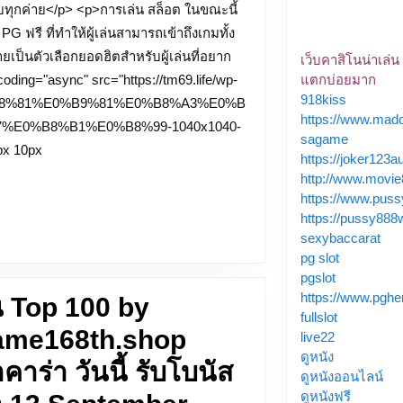
ล็อต
บทุกค่าย</p> <p>การเล่น สล็อต ในขณะนี้
ตรง
กม
 ฟรี ที่ทำให้ผู้เล่นสามารถเข้าถึงเกมทั้ง
ลงทุน
ยเป็นตัวเลือกยอดฮิตสำหรับผู้เล่นที่อยาก
เว็บคาสิโนน่าเล่น 
ิก
ง่าย
ing="async" src="https://tm69.life/wp-
แตกบ่อยมาก
น
918kiss
0%B8%81%E0%B9%81%E0%B8%A3%E0%B
ได้
https://www.mad
E0%B8%B1%E0%B8%99-1040x1040-
มัคร
sagame
เงิน
0px 10px
่วน
https://joker123a
ไว
http://www.movi
op
https://www.pus
แจก
https://pussy888
1
ค่า
sexybaccarat
y
pg slot
คอม
pgslot
randen
https://www.pgh
น Top 100 by
0.7%
fullslot
ive22slot.vip
ame168th.shop
ธีม
live22
0
ดูหนัง
่า วันนี้ รับโบนัส
เกม
ดูหนังออนไลน์
ค.
ดูหนังฟรี