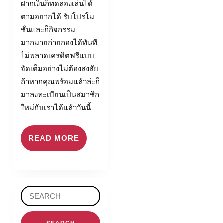
ฝากเงินก็ทดลองเล่นได้
ตามอยากได้ รับโปรโม
ชั่นและก็กิจกรรม
มากมายก่ายกองได้ทันที
ไม่พลาดเครดิตฟรีแบบ
จัดเต็มอย่างไม่ต้องสงสัย
ถ้าหากคุณพร้อมแล้วล่ะก็
มาลงทะเบียนเป็นสมาชิก
ใหม่กับเราได้แล้ววันนี้
READ
READ MORE
MORE
Search
for: