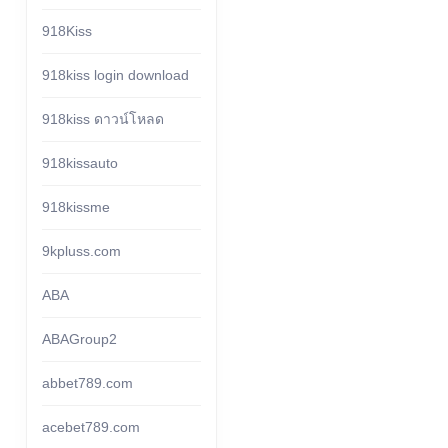
918Kiss
918kiss login download
918kiss ดาวน์โหลด
918kissauto
918kissme
9kpluss.com
ABA
ABAGroup2
abbet789.com
acebet789.com