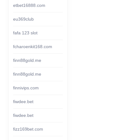
etbet16888.com
eu369club
fafa 123 slot
fcharoenkit168.com
finn88gold.me
finn88gold.me
finnivips.com
fiwdee.bet
fiwdee.bet
fizz169bet.com