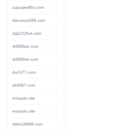
cupcake88x.com
daruma1688.com
dgb222hot.com
dr888bet.com
dr888bet.com
du2477.com
ek4567.com
erisauto.site
erisauto.site
etbet16888.com