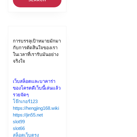
การบรรลุเป้าหมายมักมา
กับการตัดสินใจของเรา
ในเวลาที่เรารับมันอย่าง
จริงใจ
เว็บสล็อตและบาคาร่า
ของโครตดีเว็บนี้เล่นแล้ว
รวยจัดๆ
โจ๊กเกอร์123
https://hengjing168.wiki
https://jin55.net
slot99
slot66
สล็อตเว็บตรง