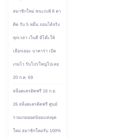
สมาชิกใหม่ ชนะ/แพ้ 8 ตา
ติด รับ 5 หมื่น ถอนได้จริง
ทุกเวลา เว็บดี มีโต๊ะให้
เลือกเยอะ บาคาร่า เปิด
เกมไว รับโปรใหญ่ไปเลย
20 ก.ค. 69
สล็อตเครดิตฟรี 16 ก.ย.
26 สล็อตเครดิตฟรี ศูนย์
รวมเกมยอดนิยมแห่งยุค
ใหม่ สมาชิกใหม่รับ 100%