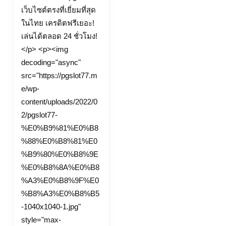
ทุก
เว็บไซต์ตรงที่เยี่ยมที่สุด
ความ
ในไทย เครดิตฟรีเยอะ!
เล่นได้ตลอด 24 ชั่วโมง!
สนุก
</p> <p><img
กับ
decoding="async"
pgslot
src="https://pgslot77.m
เว็บ
e/wp-
ตรง
content/uploads/2022/0
ฝาก
2/pgslot77-
ถอน
%E0%B9%81%E0%B8
ออ
%88%E0%B8%81%E0
โต้
%B9%80%E0%B8%9E
ไม่มี
%E0%B8%8A%E0%B8
ขั้น
%A3%E0%B8%9F%E0
ต่ำ
%B8%A3%E0%B8%B5
21
-1040x1040-1.jpg"
style="max-
ก.ย.