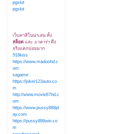
pgslot
pgslot
เว็บคาสิโนน่าเล่น ทั้ง
สล็อต
และ
บาคาร่า
ตึง
จริงแตกบ่อยมาก
918kiss
https://www.madoohd.c
om
sagame
https://joker123auto.co
m
http://www.movie87hd.c
om
https://www.pussy888pl
ay.com
https://pussy888win.co
m
sexybaccarat