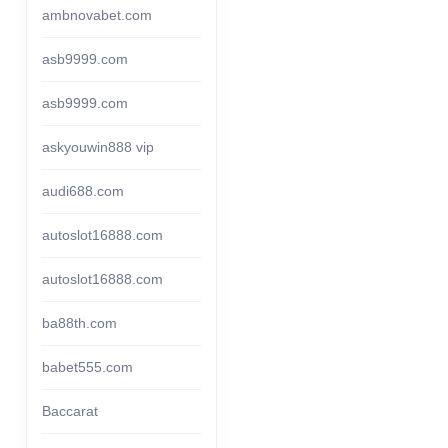
ambnovabet.com
asb9999.com
asb9999.com
askyouwin888 vip
audi688.com
autoslot16888.com
autoslot16888.com
ba88th.com
babet555.com
Baccarat