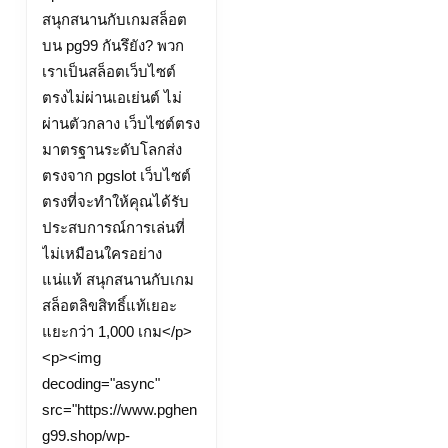
Donnell
สนุกสนานกับเกมสล็อต
pgheng99.shop
บน pg99 กันรึยัง? พวก
แนะนำ
เราเป็นสล็อตเว็บไซต์
เพื่อน
ตรงไม่ผ่านเอเย่นต์ ไม่
รับ
ผ่านตัวกลาง เว็บไซต์ตรง
ทรัพย์
มาตรฐานระดับโลกส่ง
ตรงจาก pgslot เว็บไซต์
5%
ตรงที่จะทำให้คุณได้รับ
เว็บ
ประสบการณ์การเล่นที่
เดียว
ไม่เหมือนใครอย่าง
ที่
แน่แท้ สนุกสนานกับเกม
สาย
สล็อตลิขสิทธิ์แท้เยอะ
พรีเมียม
แยะกว่า 1,000 เกม</p>
เลือก
<p><img
ใช้
decoding="async"
เดิม
src="https://www.pghen
พัน
g99.shop/wp-