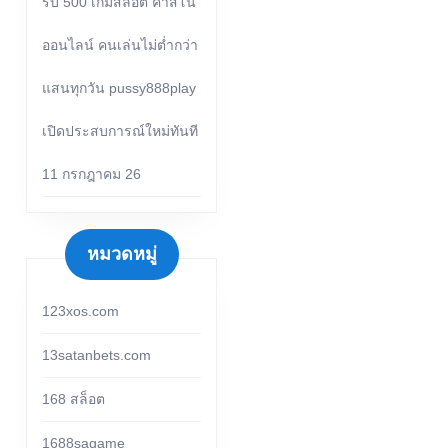
รับ 500 เกมสล็อต คาสิโน
ออนไลน์ คนเล่นไม่ต่ำกว่า
แสนทุกวัน pussy888play
เปิดประสบการณ์ใหม่ทันที
11 กรกฎาคม 26
หมวดหมู่
123xos.com
13satanbets.com
168 สล็อต
1688sagame