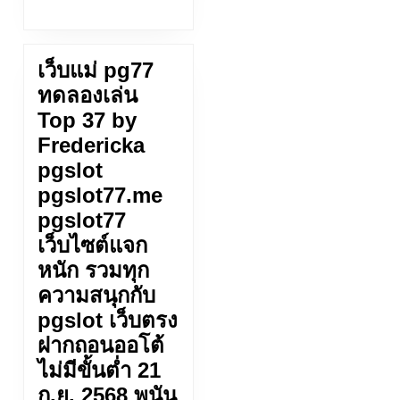
100
by
Branden
เว็บแม่ pg77
punpro777.bar
ทดลองเล่น
Top 37 by
Fredericka
pgslot
pgslot77.me
pgslot77
เว็บไซต์แจก
หนัก รวมทุก
ความสนุกกับ
pgslot เว็บตรง
ฝากถอนออโต้
ไม่มีขั้นต่ำ 21
ก.ย. 2568 พนัน