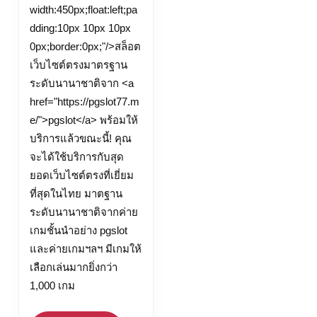
width:450px;float:left;pa
2568
dding:10px 10px 10px
พนัน
0px;border:0px;"/>สล็อต
ออนไลน์
เว็บไซต์ตรงมาตรฐาน
ระดับนานาชาติจาก <a
href="https://pgslot77.m
e/">pgslot</a> พร้อมให้
บริการแล้วขณะนี้! คุณ
จะได้ใช้บริการกับสุด
ยอดเว็บไซต์ตรงที่เยี่ยม
ที่สุดในไทย มาตฐาน
ระดับนานาชาติจากค่าย
เกมชั้นนำอย่าง pgslot
และค่ายเกมฯลฯ มีเกมให้
เลือกเล่นมากยิ่งกว่า
1,000 เกม