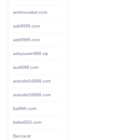
ambnovabet.com
asb9999.com
asb9999.com
askyouwin888 vip
audi688.com
autoslot16888.com
autoslot16888.com
ba88th.com
babet555.com
Baccarat