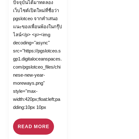
ปัจจุบันได้มาทดลอง
เว็บไซต์เปิดใหม่ที่ชื่อว่า
pgslotceo จากคำเสนอ
แนะของเพื่อนพ้องในกรุ๊ป
ไลน์</p> <p><img
decoding="async"
src="https://pgslotceo.s
gp1.digitaloceanspaces.
com/pgslotceo_files/chi
nese-new-year-
moreways.png"
style="max-
width:420px;float:left;pa
dding:10px 10px
READ
READ MORE
MORE