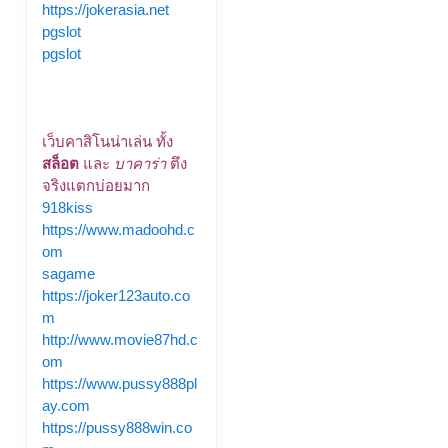
https://jokerasia.net
pgslot
pgslot
เว็บคาสิโนน่าเล่น ทั้ง
สล็อต
และ
บาคาร่า
ตึง
จริงแตกบ่อยมาก
918kiss
https://www.madoohd.c
om
sagame
https://joker123auto.co
m
http://www.movie87hd.c
om
https://www.pussy888pl
ay.com
https://pussy888win.co