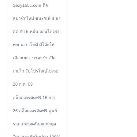
Sexy168c.com ดีล
สมาชิกใหม่ ชนะ/แพ้ 8 ตา
ติด รับ 5 หมื่น ถอนได้จริง
ทุกเวลา เว็บดี มีโต๊ะให้
เลือกเยอะ บาคาร่า เปิด
เกมไว รับโปรใหญ่ไปเลย
20 ก.ค. 69
สล็อตเครดิตฟรี 16 ก.ย.
26 สล็อตเครดิตฟรี ศูนย์
รวมเกมยอดนิยมแห่งยุค