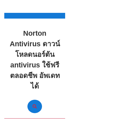
Skip
to
content
Norton
Skip
to
Antivirus ดาวน์
content
โหลดนอร์ตัน
antivirus ใช้ฟรี
ตลอดชีพ อัพเดท
ได้