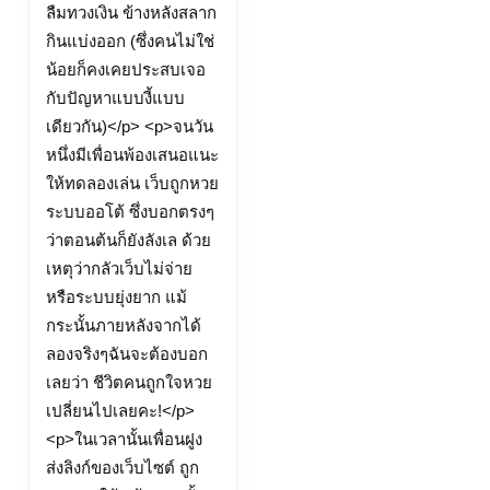
ของ
ลืมทวงเงิน ข้างหลังสลาก
เมือง
กินแบ่งออก (ซึ่งคนไม่ใช่
ไทย
น้อยก็คงเคยประสบเจอ
กับปัญหาแบบงี้แบบ
ตรวจ
เดียวกัน)</p> <p>จนวัน
หวย
หนึ่งมีเพื่อนพ้องเสนอแนะ
ฟรี
ให้ทดลองเล่น เว็บถูกหวย
แทง
ระบบออโต้ ซึ่งบอกตรงๆ
หวย
ว่าตอนต้นก็ยังลังเล ด้วย
ปลอดภัย
เหตุว่ากลัวเว็บไม่จ่าย
ให้
หรือระบบยุ่งยาก แม้
บาท
กระนั้นภายหลังจากได้
ละ
ลองจริงๆฉันจะต้องบอก
1,000
เลยว่า ชีวิตคนถูกใจหวย
ถูก
เปลี่ยนไปเลยคะ!</p>
หวย88
<p>ในเวลานั้นเพื่อนฝูง
อันดับ
ส่งลิงก์ของเว็บไซต์ ถูก