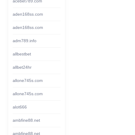
acebet789.com
aden168ss.com
aden168ss.com
adm789.info
allbestbet
allbet24hr
allone745s.com
allone745s.com
alot666
ambfine88.net
ambfine88.net