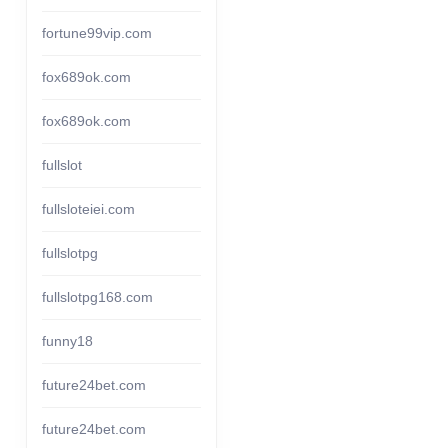
fortune99vip.com
fox689ok.com
fox689ok.com
fullslot
fullsloteiei.com
fullslotpg
fullslotpg168.com
funny18
future24bet.com
future24bet.com