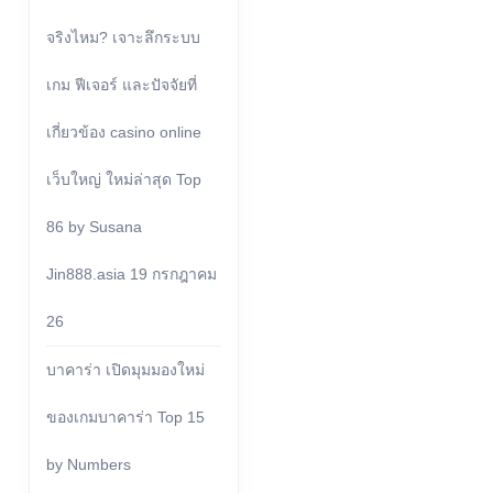
จริงไหม? เจาะลึกระบบ
เกม ฟีเจอร์ และปัจจัยที่
เกี่ยวข้อง casino online
เว็บใหญ่ ใหม่ล่าสุด Top
86 by Susana
Jin888.asia 19 กรกฎาคม
26
บาคาร่า เปิดมุมมองใหม่
ของเกมบาคาร่า Top 15
by Numbers