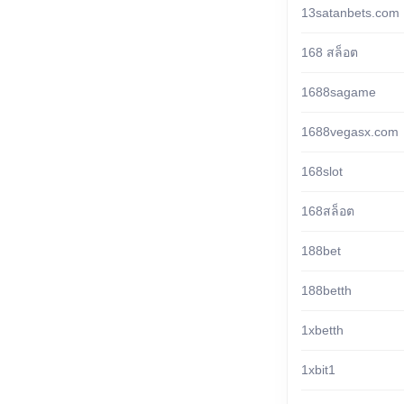
13satanbets.com
168 สล็อต
1688sagame
1688vegasx.com
168slot
168สล็อต
188bet
188betth
1xbetth
1xbit1