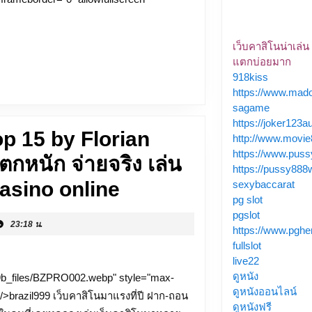
ความ
มันส์
เว็บคาสิโนน่าเล่น 
Top
แตกบ่อยมาก
918kiss
100
https://www.mad
by
sagame
https://joker123a
Hassan
op 15 by Florian
http://www.movi
askyouwin888
https://www.pus
ตกหนัก จ่ายจริง เล่น
https://pussy888
เล่น
เว็บ
casino online
sexybaccarat
pg slot
เสีย
แม่
pgslot
23:18 น.
มี
https://www.pgh
brazil999
fullslot
คืน
ทดลอง
live22
ดูหนัง
999b_files/BZPRO002.webp" style="max-
แจก
เล่น
ดูหนังออนไลน์
"/>brazil999 เว็บคาสิโนมาแรงที่ปี ฝาก-ถอน
โบนัส
ดูหนังฟรี