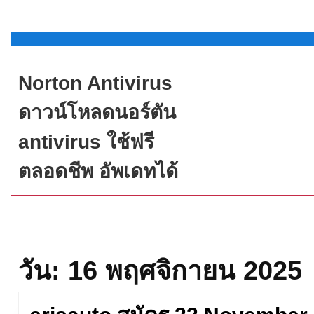
Skip
to
content
Norton Antivirus
Skip
to
ดาวน์โหลดนอร์ตัน
content
antivirus ใช้ฟรี
ตลอดชีพ อัพเดทได้
วัน:
16 พฤศจิกายน 2025