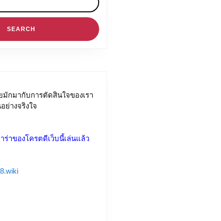
ยมักมากับการตัดสินใจของเรา
นอย่างจริงใจ
ร่าของโครตดีเว็บนี้เล่นแล้ว
8.wiki