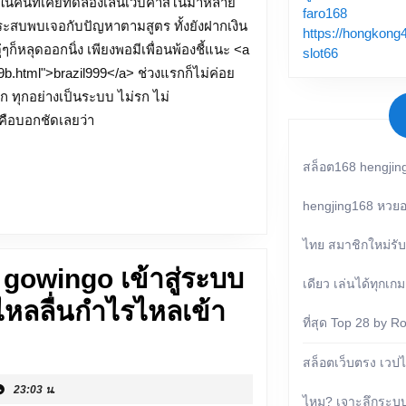
Top
่งในคนที่เคยทดลองเล่นเว็บคาสิโนมาหลาย
faro168
24
บประสบพบเจอกับปัญหาตามสูตร ทั้งยังฝากเงิน
15
https://hongkong
ๆก็หลุดออกนิ่ง เพียงพอมีเพื่อนพ้องชี้แนะ <a
slot66
ชั่วโมง
by
9b.html">brazil999</a> ช่วงแรกก็ไม่ค่อย
บา
Florian
ก ทุกอย่างเป็นระบบ ไม่รก ไม่
ญคือบอกชัดเลยว่า
คา
เว็บไซต์
ร่า
ตรง
สล็อต168 hengjin
ยิง
รวม
hengjing168 หวยออ
ปลา
สล็อต
ไทย สมาชิกใหม่รับ 
กีฬา
ทุก
gowingo เข้าสู่ระบบ
เจ้า
เดียว เล่นได้ทุกเ
ค่าย
้ไหลลื่นกำไรไหลเข้า
ดัง
แตก
ที่สุด Top 28 by R
go
สล็อต
หนัก
สล็อตเว็บตรง เวปไ
ทำ
จ่าย
23:03 น.
ไหม? เจาะลึกระบบเก